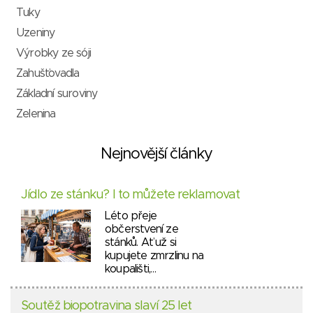
Tuky
Uzeniny
Výrobky ze sóji
Zahušťovadla
Základní suroviny
Zelenina
Nejnovější články
Jídlo ze stánku? I to můžete reklamovat
Léto přeje
občerstvení ze
stánků. Ať už si
kupujete zmrzlinu na
koupališti,…
Soutěž biopotravina slaví 25 let