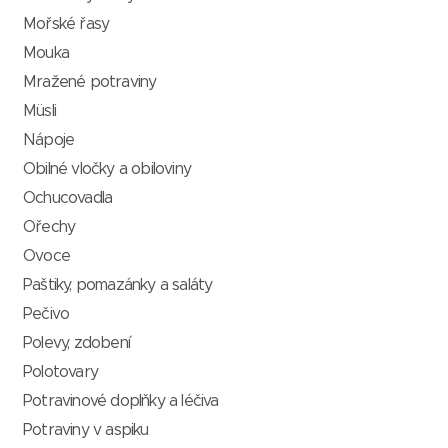
Mořské řasy
Mouka
Mražené potraviny
Müsli
Nápoje
Obilné vločky a obiloviny
Ochucovadla
Ořechy
Ovoce
Paštiky, pomazánky a saláty
Pečivo
Polevy, zdobení
Polotovary
Potravinové doplňky a léčiva
Potraviny v aspiku