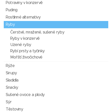
Potraviny v konzervě
Puding
Rostlinné alternativy
Ryby
Čerstvé, mražené, sušené ryby
Ryby v konzervě
Uzené ryby
Rybí prsty a tyčinky
Mořští živočichové
Rýže
Sirupy
Sladidla
Snacky
Sušené ovoce a plody
Sýr
Těstoviny