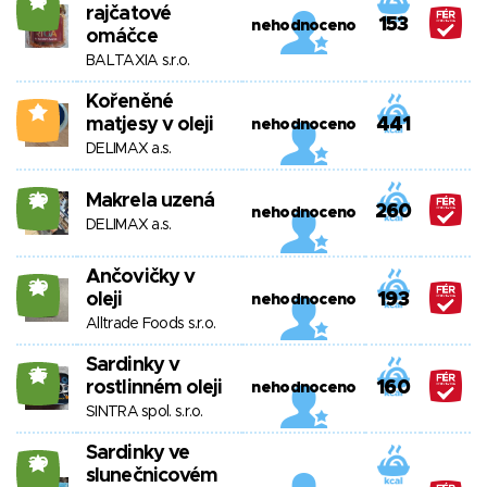
23
rajčatové
153
nehodnoceno
omáčce
BALTAXIA s.r.o.
Kořeněné
2
matjesy v oleji
441
nehodnoceno
DELIMAX a.s.
Makrela uzená
20
260
nehodnoceno
DELIMAX a.s.
Ančovičky v
20
oleji
193
nehodnoceno
Alltrade Foods s.r.o.
Sardinky v
25
rostlinném oleji
160
nehodnoceno
SINTRA spol. s.r.o.
Sardinky ve
20
slunečnicovém