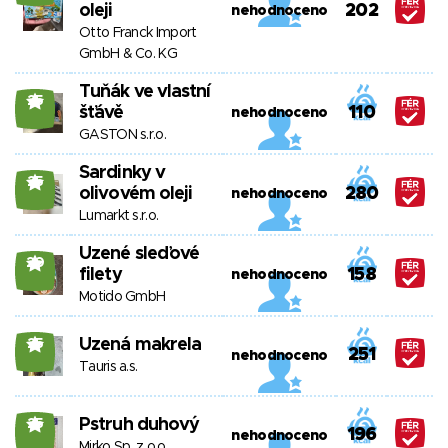
oleji
202
nehodnoceno
Otto Franck Import
GmbH & Co. KG
Tuňák ve vlastní
25
šťávě
110
nehodnoceno
GASTON s.r.o.
Sardinky v
25
olivovém oleji
280
nehodnoceno
Lumarkt s.r.o.
Uzené sleďové
20
filety
158
nehodnoceno
Motido GmbH
Uzená makrela
25
251
nehodnoceno
Tauris a.s.
Pstruh duhový
25
196
nehodnoceno
Mirko Sp. z o.o.