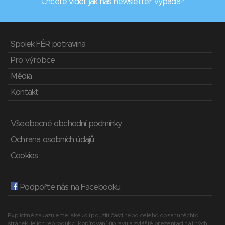
Chcete vidět
jak náš newsletter vypadá
?
Spolek FÉR potravina
Pro výrobce
Média
Kontakt
Všeobecné obchodní podmínky
Ochrana osobních údajů
Cookies
Podpořte nás na Facebooku
Explicitně zakazujeme jakékoli použití části nebo celého obsahu těchto
stránek, jejich reprodukci, kopírování, úpravu a zvláště prezentaci na jiných