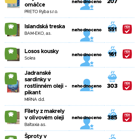
207
nehodnoceno
omáčce
PRETO Ryba s.r.o.
Islandská treska
30
551
nehodnoceno
BAM-EKO, a.s.
Losos kousky
28
161
nehodnoceno
Sokra
Jadranské
28
sardinky v
rostlinném oleji -
303
nehodnoceno
pikant
MIRNA d.d.
Filety z makrely
25
v olivovém oleji
385
nehodnoceno
Baltaxia a.s.
Šproty v