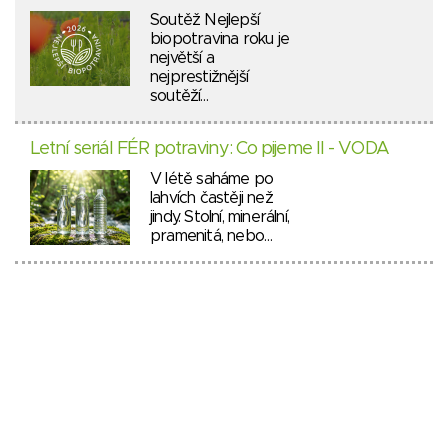
Soutěž Nejlepší
biopotravina roku je
největší a
nejprestižnější
soutěží…
Letní seriál FÉR potraviny: Co pijeme II - VODA
V létě saháme po
lahvích častěji než
jindy. Stolní, minerální,
pramenitá, nebo…