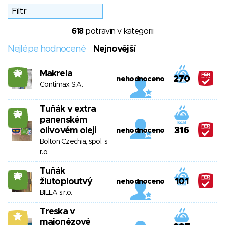
618
potravin v kategorii
Nejlépe hodnocené
Nejnovější
Makrela
28
270
nehodnoceno
Contimax S.A.
Tuňák v extra
23
panenském
olivovém oleji
316
nehodnoceno
Bolton Czechia, spol. s
r.o.
Tuňák
20
žlutoploutvý
101
nehodnoceno
BILLA s.r.o.
Treska v
7
majonézové