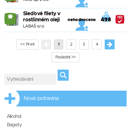
Sleďové filety v
25
rostlinném oleji
498
nehodnoceno
LABAŠ s.r.o.
<< První
1
2
3
4
Poslední >>
Nová potravina
Alkohol
Bagety