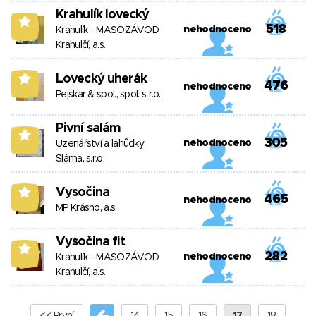
Krahulík lovecký
6
518
nehodnoceno
Krahulík - MASOZÁVOD
Krahulčí, a.s.
Lovecký uherák
6
476
nehodnoceno
Pejskar & spol., spol. s r.o.
Pivní salám
6
305
nehodnoceno
Uzenářství a lahůdky
Sláma, s.r.o.
Vysočina
6
465
nehodnoceno
MP Krásno, a.s.
Vysočina fit
6
282
nehodnoceno
Krahulík - MASOZÁVOD
Krahulčí, a.s.