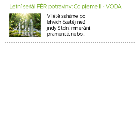
Letní seriál FÉR potraviny: Co pijeme II - VODA
V létě saháme po
lahvích častěji než
jindy. Stolní, minerální,
pramenitá, nebo…