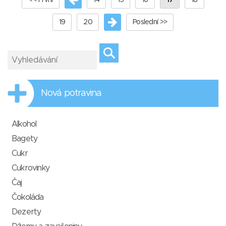
<< První
14
15
16
17
18
19
20
Poslední >>
Nová potravina
Alkohol
Bagety
Cukr
Cukrovinky
Čaj
Čokoláda
Dezerty