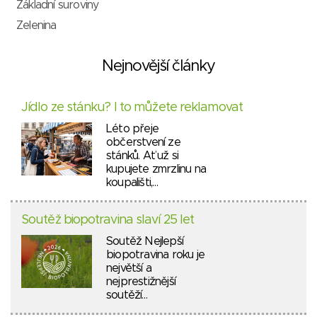
Základní suroviny
Zelenina
Nejnovější články
Jídlo ze stánku? I to můžete reklamovat
Léto přeje
občerstvení ze
stánků. Ať už si
kupujete zmrzlinu na
koupališti,…
Soutěž biopotravina slaví 25 let
Soutěž Nejlepší
biopotravina roku je
největší a
nejprestižnější
soutěží…