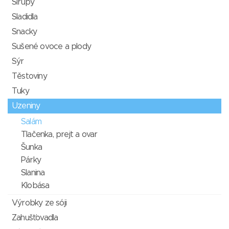
Sirupy
Sladidla
Snacky
Sušené ovoce a plody
Sýr
Těstoviny
Tuky
Uzeniny
Salám
Tlačenka, prejt a ovar
Šunka
Párky
Slanina
Klobása
Výrobky ze sóji
Zahušťovadla