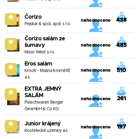
Čorizo
6
438
nehodnoceno
Pejskar & spol., spol. s r.o.
Čorizo salám ze
6
šumavy
485
nehodnoceno
Maso West s.r.o.
Eros salám
6
510
nehodnoceno
Kmotr - Masna Kroměříž
a.s.
EXTRA JEMNÝ
6
SALÁM
261
nehodnoceno
Fleischwaren Berger
GesmbH & Co KG
Junior krájený
6
197
nehodnoceno
Kostelecké uzeniny a.s.