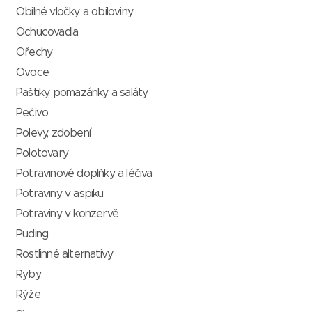
Obilné vločky a obiloviny
Ochucovadla
Ořechy
Ovoce
Paštiky, pomazánky a saláty
Pečivo
Polevy, zdobení
Polotovary
Potravinové doplňky a léčiva
Potraviny v aspiku
Potraviny v konzervě
Puding
Rostlinné alternativy
Ryby
Rýže