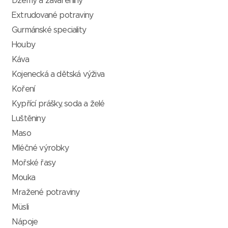
Džemy a zavařeniny
Extrudované potraviny
Gurmánské speciality
Houby
Káva
Kojenecká a dětská výživa
Koření
Kypřící prášky, soda a želé
Luštěniny
Maso
Mléčné výrobky
Mořské řasy
Mouka
Mražené potraviny
Müsli
Nápoje