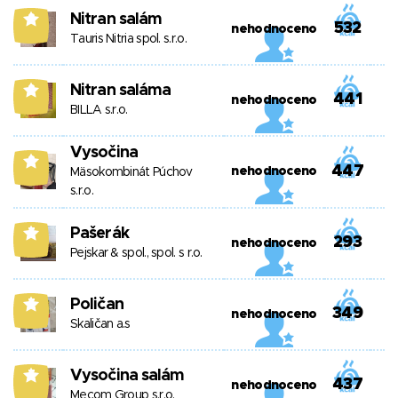
Nitran salám
8
532
nehodnoceno
Tauris Nitria spol. s.r.o.
Nitran saláma
8
441
nehodnoceno
BILLA s.r.o.
Vysočina
8
447
nehodnoceno
Mäsokombinát Púchov
s.r.o.
Pašerák
7
293
nehodnoceno
Pejskar & spol., spol. s r.o.
Poličan
7
349
nehodnoceno
Skaličan a.s
Vysočina salám
7
437
nehodnoceno
Mecom Group s.r.o.