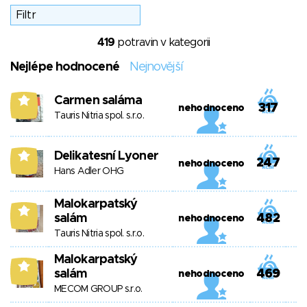
419
potravin v kategorii
Nejlépe hodnocené
Nejnovější
Carmen saláma
8
317
nehodnoceno
Tauris Nitria spol. s.r.o.
Delikatesní Lyoner
8
247
nehodnoceno
Hans Adler OHG
Malokarpatský
8
salám
482
nehodnoceno
Tauris Nitria spol. s.r.o.
Malokarpatský
8
salám
469
nehodnoceno
MECOM GROUP s.r.o.