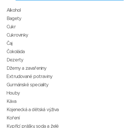
Alkohol
Bagety
Cukr
Cukrovinky
Čaj
Čokoláda
Dezerty
Džemy a zavařeniny
Extrudované potraviny
Gurmánské speciality
Houby
Káva
Kojenecká a dětská výživa
Koření
Kypřící prášky, soda a želé