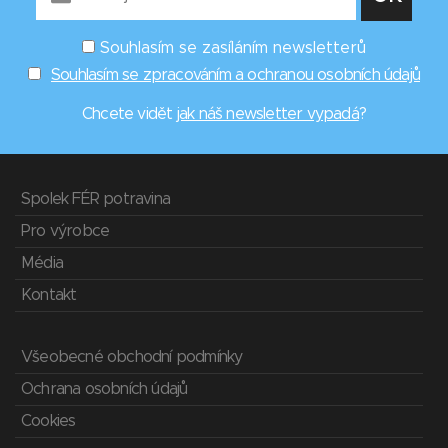
Souhlasím se zasíláním newsletterů
Souhlasím se zpracováním a ochranou osobních údajů
Chcete vidět
jak náš newsletter vypadá
?
Spolek FÉR potravina
Pro výrobce
Média
Kontakt
Všeobecné obchodní podmínky
Ochrana osobních údajů
Cookies