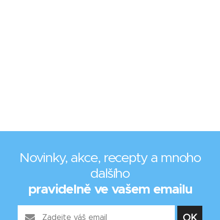
Novinky, akce, recepty a mnoho
dalšího
pravidelně ve vašem emailu