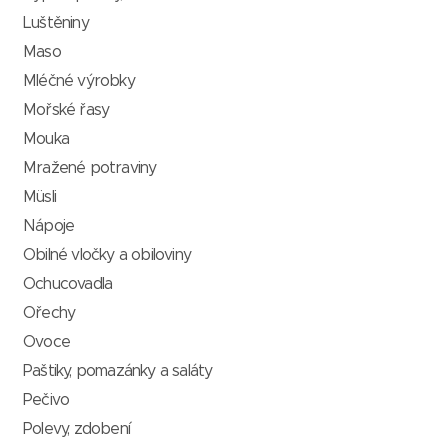
Luštěniny
Maso
Mléčné výrobky
Mořské řasy
Mouka
Mražené potraviny
Müsli
Nápoje
Obilné vločky a obiloviny
Ochucovadla
Ořechy
Ovoce
Paštiky, pomazánky a saláty
Pečivo
Polevy, zdobení