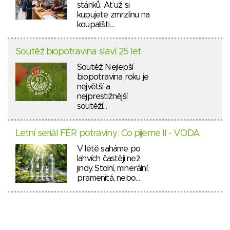
stánků. Ať už si
kupujete zmrzlinu na
koupališti,…
Soutěž biopotravina slaví 25 let
Soutěž Nejlepší
biopotravina roku je
největší a
nejprestižnější
soutěží…
Letní seriál FÉR potraviny: Co pijeme II - VODA
V létě saháme po
lahvích častěji než
jindy. Stolní, minerální,
pramenitá, nebo…