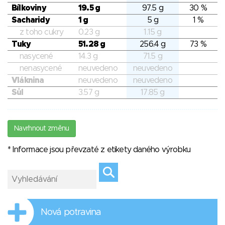
Bílkoviny
19.5 g
97.5 g
30 %
Sacharidy
1 g
5 g
1 %
z toho cukry
0.23 g
1.15 g
Tuky
51.28 g
256.4 g
73 %
nasycené
14.3 g
71.5 g
nenasycené
neuvedeno
neuvedeno
Vláknina
neuvedeno
neuvedeno
Sůl
3.57 g
17.85 g
Navrhnout změnu
* Informace jsou převzaté z etikety daného výrobku
Nová potravina