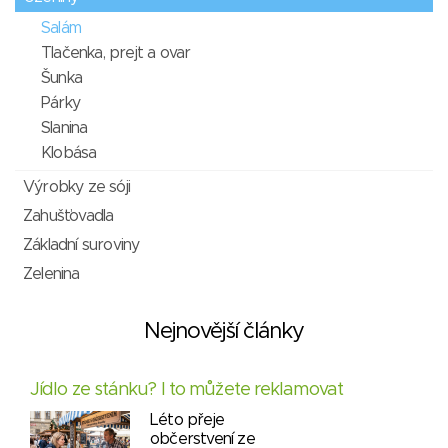
Salám
Tlačenka, prejt a ovar
Šunka
Párky
Slanina
Klobása
Výrobky ze sóji
Zahušťovadla
Základní suroviny
Zelenina
Nejnovější články
Jídlo ze stánku? I to můžete reklamovat
Léto přeje
občerstvení ze