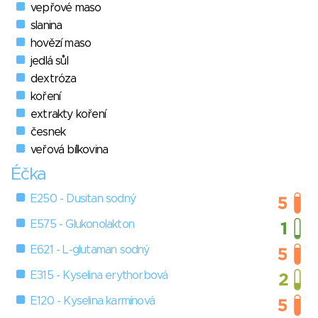
vepřové maso
slanina
hovězí maso
jedlá sůl
dextróza
koření
extrakty koření
česnek
veřová bílkovina
Éčka
E250 - Dusitan sodný
E575 - Glukonolakton
E621 - L-glutaman sodný
E315 - Kyselina erythorbová
E120 - Kyselina karmínová