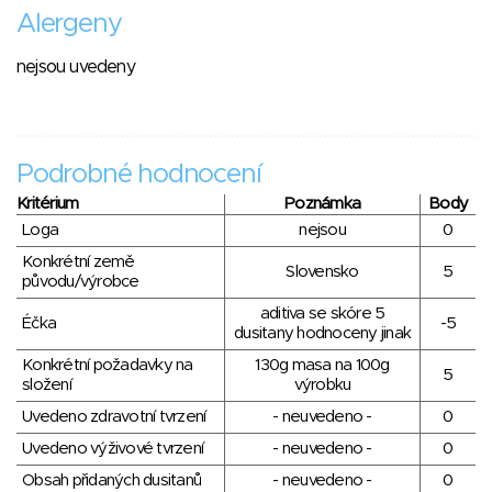
Alergeny
nejsou uvedeny
Podrobné hodnocení
Kritérium
Poznámka
Body
Loga
nejsou
0
Konkrétní země
Slovensko
5
původu/výrobce
aditiva se skóre 5
Éčka
-5
dusitany hodnoceny jinak
Konkrétní požadavky na
130g masa na 100g
5
složení
výrobku
Uvedeno zdravotní tvrzení
- neuvedeno -
0
Uvedeno výživové tvrzení
- neuvedeno -
0
Obsah přidaných dusitanů
- neuvedeno -
0