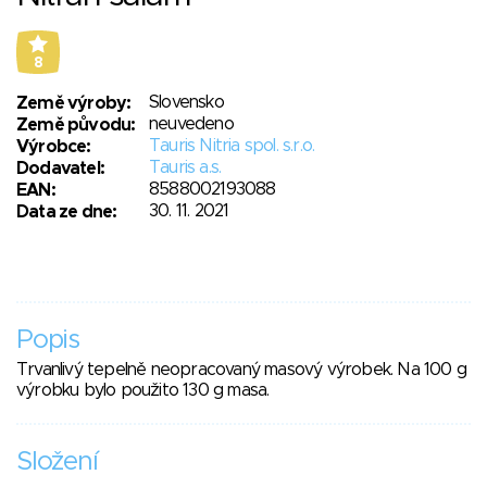
8
Slovensko
Země výroby:
neuvedeno
Země původu:
Tauris Nitria spol. s.r.o.
Výrobce:
Tauris a.s.
Dodavatel:
8588002193088
EAN:
30. 11. 2021
Data ze dne:
Popis
Trvanlivý tepelně neopracovaný masový výrobek. Na 100 g
výrobku bylo použito 130 g masa.
Složení