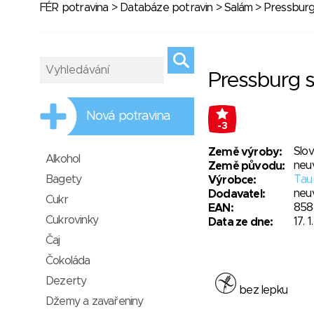
FÉR potravina
>
Databáze potravin
>
Salám
> Pressburg
Pressburg 
Nová potravina
-3
Slo
Země výroby:
Alkohol
neu
Země původu:
Bagety
Taur
Výrobce:
neu
Dodavatel:
Cukr
858
EAN:
Cukrovinky
17. 1
Data ze dne:
Čaj
Čokoláda
Dezerty
bez lepku
Džemy a zavařeniny