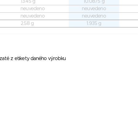
13.45 g
10.0875 g
neuvedeno
neuvedeno
neuvedeno
neuvedeno
2.58 g
1.935 g
vzaté z etikety daného výrobku