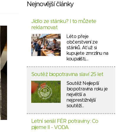
Nejnovější články
Jídlo ze stánku? I to můžete
reklamovat
Léto přeje
občerstvení ze
stánků. Ať už si
kupujete zmrzlinu na
koupališti,…
Soutěž biopotravina slaví 25 let
Soutěž Nejlepší
biopotravina roku je
největší a
nejprestižnější
soutěží…
Letní seriál FÉR potraviny: Co
pijeme II - VODA