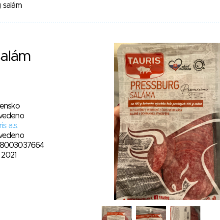
 salám
salám
vensko
vedeno
is a.s.
vedeno
8003037664
. 2021