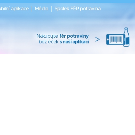
bilní aplikace
Média
Spolek FÉR potravina
Nakupujte
fér potraviny
>
bez éček
s naší aplikací