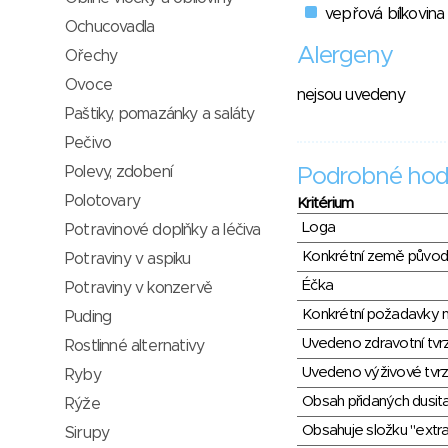
vepřová bílkovina
Ochucovadla
Alergeny
Ořechy
Ovoce
nejsou uvedeny
Paštiky, pomazánky a saláty
Pečivo
Polevy, zdobení
Podrobné hod
Polotovary
Kritérium
Loga
Potravinové doplňky a léčiva
Konkrétní země půvo
Potraviny v aspiku
Éčka
Potraviny v konzervě
Konkrétní požadavky n
Puding
Uvedeno zdravotní tvr
Rostlinné alternativy
Uvedeno výživové tvrz
Ryby
Obsah přidaných dusit
Rýže
Obsahuje složku "extra
Sirupy