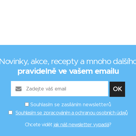
Novinky, akce, recepty a mnoho dalšíh
pravidelně ve vašem emailu
Souhlasím se zasíláním newsletterů
Souhlasím se zpracováním a ochranou osobních údajů
Chcete vidět
jak náš newsletter vypadá
?