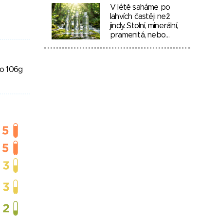
V létě saháme po
lahvích častěji než
jindy. Stolní, minerální,
pramenitá, nebo…
to 106g