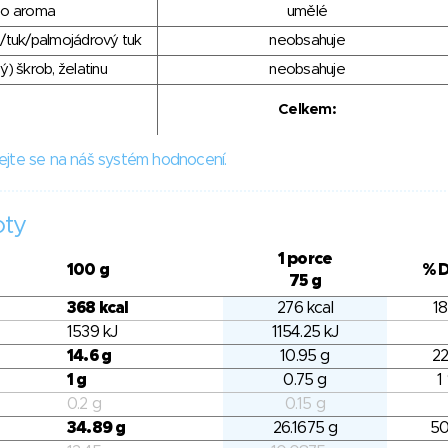
ho aroma
umělé
/tuk/palmojádrový tuk
neobsahuje
) škrob, želatinu
neobsahuje
Celkem:
ejte se na náš systém hodnocení.
oty
1 porce
100 g
% 
75 g
368 kcal
276 kcal
18
1539 kJ
1154.25 kJ
14.6 g
10.95 g
22
1 g
0.75 g
1
0.2 g
0.15 g
34.89 g
26.1675 g
50