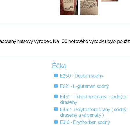
racovaný masový výrobek. Na 100 hotového výrobku bylo použi
Éčka
E250 - Dusitan sodný
E621 - L-glutaman sodný
E451 - Trifosforečnany - sodný a
draselný
E452 - Polyfosforečnany ( sodný,
draselný a vápenatý )
E316 - Erythorban sodný