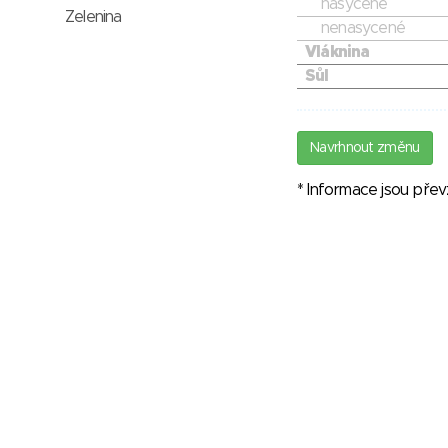
nasycené
Zelenina
nenasycené
Vláknina
Sůl
Navrhnout změnu
* Informace jsou pře