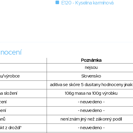
E120 - Kyselina karmínová
nocení
Poznámka
nejsou
du/výrobce
Slovensko
aditiva se skóre 5 dusitany hodnoceny jinak
a složení
106g masa na 100g výrobku
zení
- neuvedeno -
ení
- neuvedeno -
anů
není znám jiný než zákonný podíl
kt z droždí"
- neuvedeno -