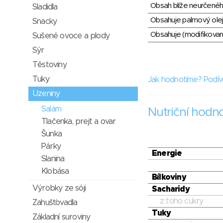
Obsah blíže neurčené
Sladidla
Obsahuje palmový olej
Snacky
Obsahuje (modifikovaný
Sušené ovoce a plody
Sýr
Těstoviny
Tuky
Jak hodnotíme? Podív
Uzeniny
Salám
Nutriční hodn
Tlačenka, prejt a ovar
Šunka
Párky
Energie
Slanina
Klobása
Bílkoviny
Výrobky ze sóji
Sacharidy
z toho cukry
Zahušťovadla
Tuky
Základní suroviny