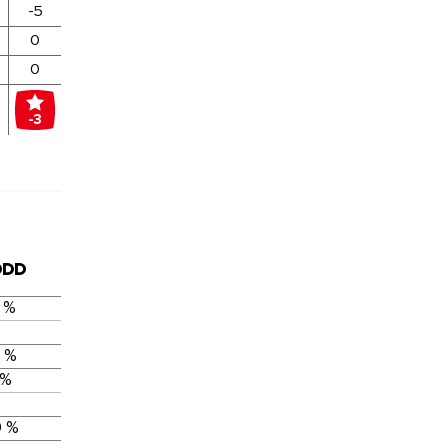
-5
0
0
-3
DDD
 %
 %
 %
 %