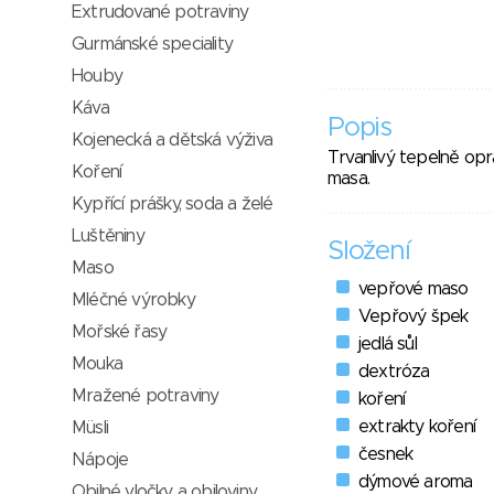
Extrudované potraviny
Gurmánské speciality
Houby
Káva
Popis
Kojenecká a dětská výživa
Trvanlivý tepelně op
Koření
masa.
Kypřící prášky, soda a želé
Luštěniny
Složení
Maso
vepřové maso
Mléčné výrobky
Vepřový špek
Mořské řasy
jedlá sůl
Mouka
dextróza
Mražené potraviny
koření
extrakty koření
Müsli
česnek
Nápoje
dýmové aroma
Obilné vločky a obiloviny