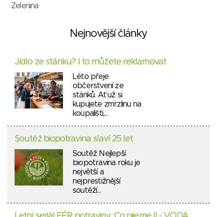
Zelenina
Nejnovější články
Jídlo ze stánku? I to můžete reklamovat
Léto přeje
občerstvení ze
stánků. Ať už si
kupujete zmrzlinu na
koupališti,…
Soutěž biopotravina slaví 25 let
Soutěž Nejlepší
biopotravina roku je
největší a
nejprestižnější
soutěží…
Letní seriál FÉR potraviny: Co pijeme II - VODA