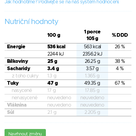
Jak hodnotíme? Podívejte se na náš systém hodnocení.
Nutriční hodnoty
1 porce
100 g
% DDD
105 g
Energie
536 kcal
563 kcal
26 %
2244 kJ
2356.2 kJ
Bílkoviny
25 g
26.25 g
38 %
Sacharidy
3.4 g
3.57 g
4 %
z toho cukry
1.3 g
1.365 g
Tuky
47 g
49.35 g
67 %
nasycené
17 g
17.85 g
nenasycené
neuvedeno
neuvedeno
Vláknina
neuvedeno
neuvedeno
Sůl
2.1 g
2.205 g
Navrhnout změnu