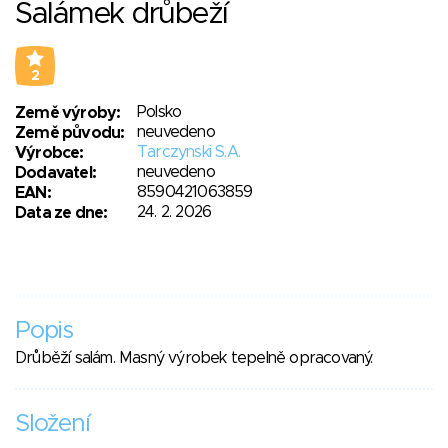
Salámek drůbeží
2
Polsko
Země výroby:
neuvedeno
Země původu:
Tarczynski S.A.
Výrobce:
neuvedeno
Dodavatel:
8590421063859
EAN:
24. 2. 2026
Data ze dne:
Popis
Drůběží salám. Masný výrobek tepelně opracovaný.
Složení