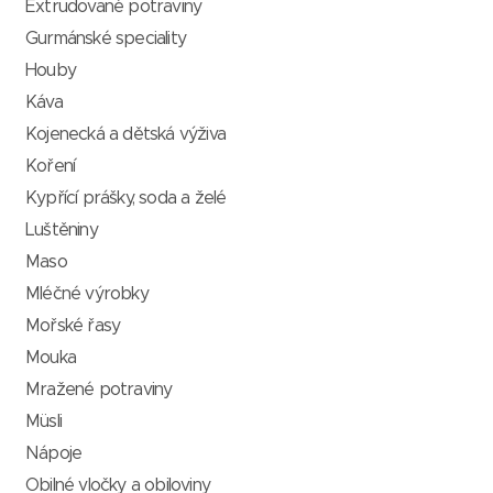
Extrudované potraviny
Gurmánské speciality
Houby
Káva
Kojenecká a dětská výživa
Koření
Kypřící prášky, soda a želé
Luštěniny
Maso
Mléčné výrobky
Mořské řasy
Mouka
Mražené potraviny
Müsli
Nápoje
Obilné vločky a obiloviny