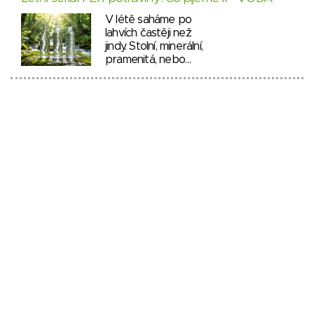
V létě saháme po
lahvích častěji než
jindy. Stolní, minerální,
pramenitá, nebo…