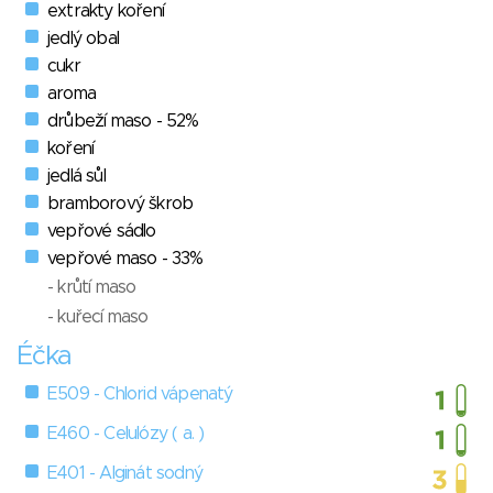
extrakty koření
jedlý obal
cukr
aroma
drůbeží maso - 52%
koření
jedlá sůl
bramborový škrob
vepřové sádlo
vepřové maso - 33%
- krůtí maso
- kuřecí maso
Éčka
E509 - Chlorid vápenatý
E460 - Celulózy ( a. )
E401 - Alginát sodný