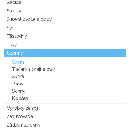
Sladidla
Snacky
Sušené ovoce a plody
Sýr
Těstoviny
Tuky
Uzeniny
Salám
Tlačenka, prejt a ovar
Šunka
Párky
Slanina
Klobása
Výrobky ze sóji
Zahušťovadla
Základní suroviny