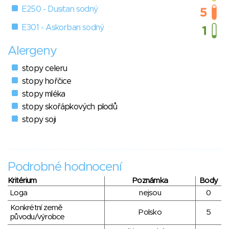
E250 - Dusitan sodný
E301 - Askorban sodný
Alergeny
stopy celeru
stopy hořčice
stopy mléka
stopy skořápkových plodů
stopy soji
Podrobné hodnocení
Kritérium
Poznámka
Body
Loga
nejsou
0
Konkrétní země
Polsko
5
původu/výrobce