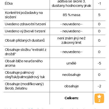
aditiva se skóre 3,
Éčka
-1
dusitany hodnoceny jinak
Konkrétní požadavky na
85 % masa
5
složení
Uvedeno zdravotní tvrzení
- neuvedeno -
0
Uvedeno výživové tvrzení
- neuvedeno -
0
není znám jiný než
Obsah přidaných dusitanů
0
zákonný limit
Obsahuje složku "extrakt z
- neuvedeno -
0
droždí"
Obsah blíže neurčeného
umělé
-5
aroma
Obsahuje palmový
neobsahuje
0
olej/tuk/palmojádrový tuk
Obsahuje (modifikovaný)
obsahuje
-2
škrob, želatinu
Celkem:
2