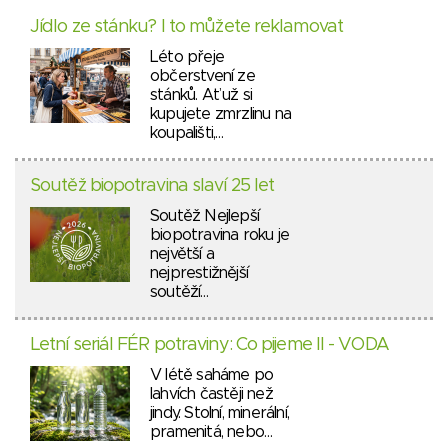
Jídlo ze stánku? I to můžete reklamovat
Léto přeje
občerstvení ze
stánků. Ať už si
kupujete zmrzlinu na
koupališti,…
Soutěž biopotravina slaví 25 let
Soutěž Nejlepší
biopotravina roku je
největší a
nejprestižnější
soutěží…
Letní seriál FÉR potraviny: Co pijeme II - VODA
V létě saháme po
lahvích častěji než
jindy. Stolní, minerální,
pramenitá, nebo…