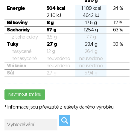
220 g
Energie
504 kcal
1 109 kcal
24 %
2110 kJ
4642 kJ
Bílkoviny
8 g
17.6 g
12 %
Sacharidy
57 g
125.4 g
63 %
z toho cukry
3.5 g
7.7 g
Tuky
27 g
59.4 g
39 %
nasycené
12 g
26.4 g
nenasycené
neuvedeno
neuvedeno
Vláknina
neuvedeno
neuvedeno
Sůl
2.7 g
5.94 g
Navrhnout změnu
* Informace jsou převzaté z etikety daného výrobku