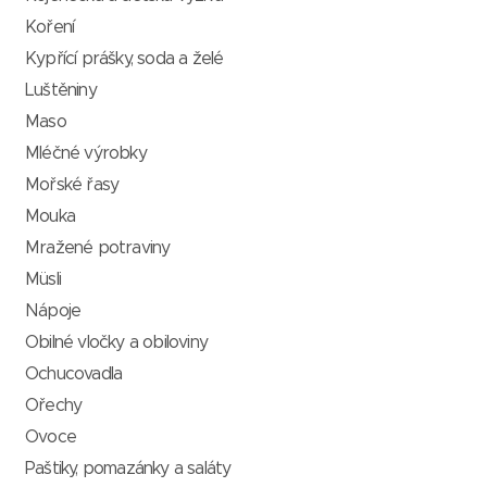
Koření
Kypřící prášky, soda a želé
Luštěniny
Maso
Mléčné výrobky
Mořské řasy
Mouka
Mražené potraviny
Müsli
Nápoje
Obilné vločky a obiloviny
Ochucovadla
Ořechy
Ovoce
Paštiky, pomazánky a saláty