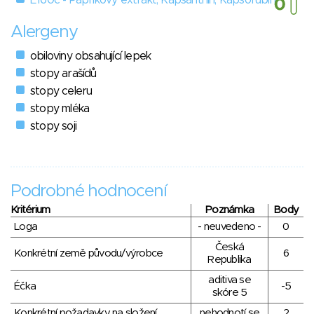
E160c - Paprikový extrakt, Kapsanthin, Kapsorubin
Alergeny
obiloviny obsahující lepek
stopy arašídů
stopy celeru
stopy mléka
stopy soji
Podrobné hodnocení
Kritérium
Poznámka
Body
Loga
- neuvedeno -
0
Česká
Konkrétní země původu/výrobce
6
Republika
aditiva se
Éčka
-5
skóre 5
Konkrétní požadavky na složení
nehodnotí se
2