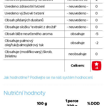
Uvedeno zdravotní tvrzení
- neuvedeno -
0
Uvedeno výživové tvrzení
- neuvedeno -
0
Obsah přidaných dusitanů
- neuvedeno -
0
Obsahuje složku "extrakt z droždí"
- neuvedeno -
0
Obsah blíže neurčeného aroma
obsahuje
-5
Obsahuje palmový
obsahuje
-2
olej/tuk/palmojádrový tuk
Obsahuje (modifikovaný) škrob,
neobsahuje
0
želatinu
Celkem:
-4
Jak hodnotíme? Podívejte se na náš systém hodnocení.
Nutriční hodnoty
1 porce
100 g
% DDD