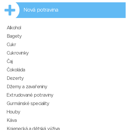
Nová potravina
Alkohol
Bagety
Cukr
Cukrovinky
Čaj
Čokoláda
Dezerty
Džemy a zavařeniny
Extrudované potraviny
Gurmánské speciality
Houby
Káva
Kojenecká a dětská výživa