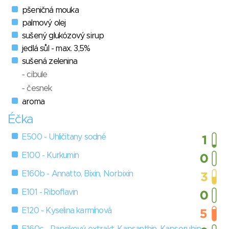
pšeničná mouka
palmový olej
sušený glukózový sirup
jedlá sůl - max. 3,5%
sušená zelenina
- cibule
- česnek
aroma
Éčka
E500 - Uhličitany sodné
E100 - Kurkumin
E160b - Annatto, Bixin, Norbixin
E101 - Riboflavin
E120 - Kyselina karmínová