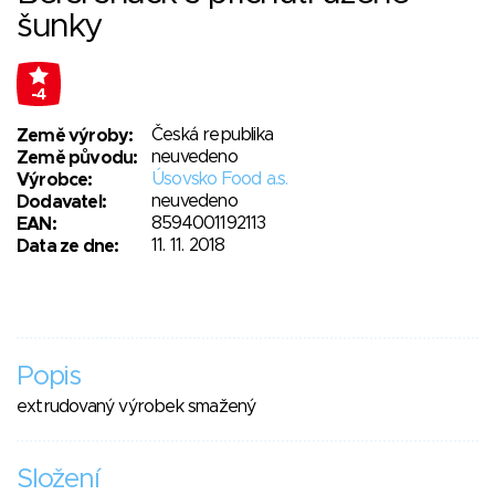
šunky
-4
Česká republika
Země výroby:
neuvedeno
Země původu:
Úsovsko Food a.s.
Výrobce:
neuvedeno
Dodavatel:
8594001192113
EAN:
11. 11. 2018
Data ze dne:
Popis
extrudovaný výrobek smažený
Složení