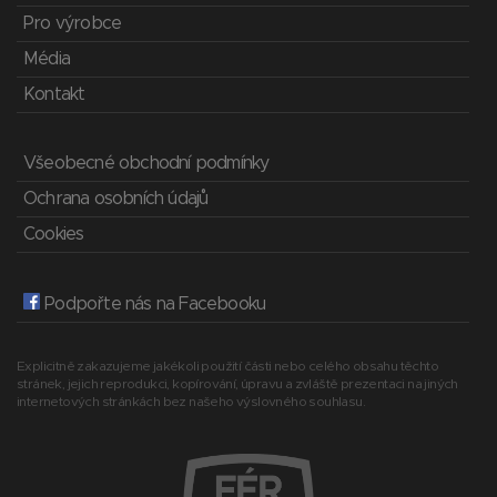
Pro výrobce
Média
Kontakt
Všeobecné obchodní podmínky
Ochrana osobních údajů
Cookies
Podpořte nás na Facebooku
Explicitně zakazujeme jakékoli použití části nebo celého obsahu těchto
stránek, jejich reprodukci, kopírování, úpravu a zvláště prezentaci na jiných
internetových stránkách bez našeho výslovného souhlasu.