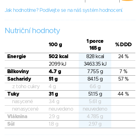
Jak hodnotíme? Podívejte se na náš systém hodnocení.
Nutriční hodnoty
1 porce
100 g
% DDD
165 g
Energie
502 kcal
828 kcal
24 %
2099 kJ
3463.35 kJ
Bílkoviny
4.7 g
7.755 g
7 %
Sacharidy
51 g
84.15 g
57 %
z toho cukry
4 g
6.6 g
Tuky
31 g
51.15 g
44 %
nasycené
3.4 g
5.61 g
nenasycené
neuvedeno
neuvedeno
Vláknina
2.9 g
4.785 g
Sůl
1.8 g
2.97 g