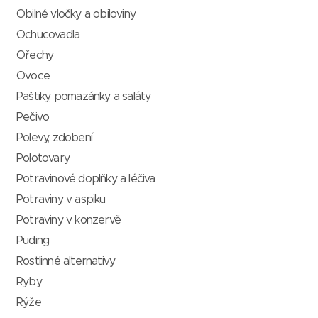
Obilné vločky a obiloviny
Ochucovadla
Ořechy
Ovoce
Paštiky, pomazánky a saláty
Pečivo
Polevy, zdobení
Polotovary
Potravinové doplňky a léčiva
Potraviny v aspiku
Potraviny v konzervě
Puding
Rostlinné alternativy
Ryby
Rýže