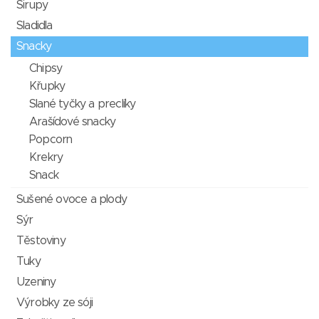
Sirupy
Sladidla
Snacky
Chipsy
Křupky
Slané tyčky a preclíky
Arašídové snacky
Popcorn
Krekry
Snack
Sušené ovoce a plody
Sýr
Těstoviny
Tuky
Uzeniny
Výrobky ze sóji