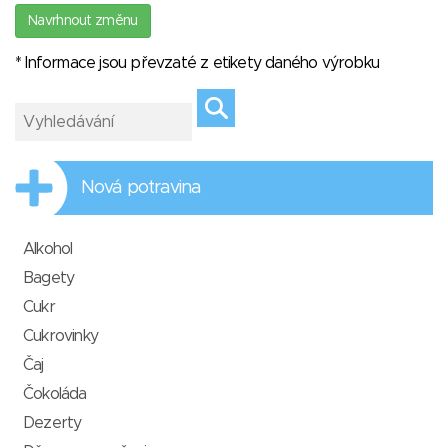
Navrhnout změnu
* Informace jsou převzaté z etikety daného výrobku
Nová potravina
Alkohol
Bagety
Cukr
Cukrovinky
Čaj
Čokoláda
Dezerty