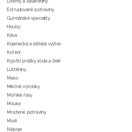
Džemy a zavařeniny
Extrudované potraviny
Gurmánské speciality
Houby
Káva
Kojenecká a dětská výživa
Koření
Kypřící prášky, soda a želé
Luštěniny
Maso
Mléčné výrobky
Mořské řasy
Mouka
Mražené potraviny
Müsli
Nápoje