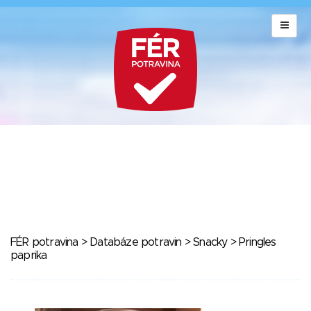
FÉR potravina
>
Databáze potravin
>
Snacky
> Pringles
paprika