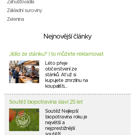
Zahušťovadla
Základní suroviny
Zelenina
Nejnovější články
Jídlo ze stánku? I to můžete reklamovat
Léto přeje
občerstvení ze
stánků. Ať už si
kupujete zmrzlinu na
koupališti,…
Soutěž biopotravina slaví 25 let
Soutěž Nejlepší
biopotravina roku je
největší a
nejprestižnější
soutěží…