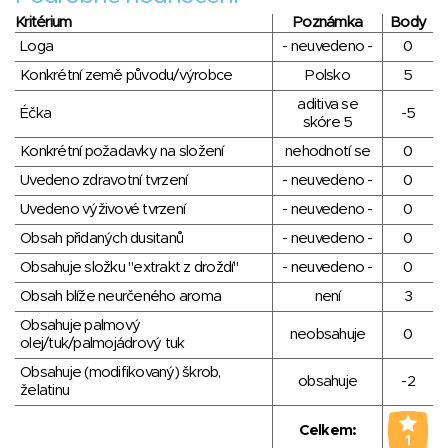
Kritérium
Poznámka
Body
Loga
- neuvedeno -
0
Konkrétní země původu/výrobce
Polsko
5
aditiva se
Éčka
-5
skóre 5
Konkrétní požadavky na složení
nehodnotí se
0
Uvedeno zdravotní tvrzení
- neuvedeno -
0
Uvedeno výživové tvrzení
- neuvedeno -
0
Obsah přidaných dusitanů
- neuvedeno -
0
Obsahuje složku "extrakt z droždí"
- neuvedeno -
0
Obsah blíže neurčeného aroma
není
3
Obsahuje palmový
neobsahuje
0
olej/tuk/palmojádrový tuk
Obsahuje (modifikovaný) škrob,
obsahuje
-2
želatinu
Celkem:
1