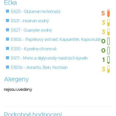
Éčka
E625 - Glutaman hořečnatý
E631 - Inosinan sodný
E627 - Guanylan sodný
E160c - Paprikový extrakt, Kapsanthin, Kapsorubin
E330 - Kyselina citronová
E471 - Mono a diglyceridy mastných kyselin
E160b - Annatto, Bixin, Norbixin
Alergeny
nejsou uvedeny
Podrobné hodnocení