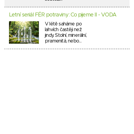
Letní seriál FÉR potraviny: Co pijeme II - VODA
V létě saháme po
lahvích častěji než
jindy. Stolní, minerální,
pramenitá, nebo…