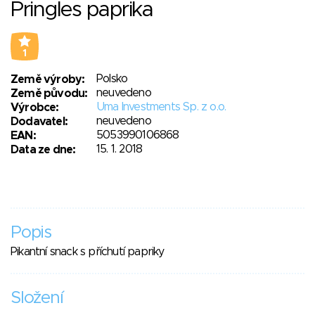
Pringles paprika
1
Polsko
Země výroby:
neuvedeno
Země původu:
Uma Investments Sp. z o.o.
Výrobce:
neuvedeno
Dodavatel:
5053990106868
EAN:
15. 1. 2018
Data ze dne:
Popis
Pikantní snack s příchutí papriky
Složení