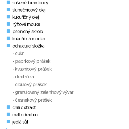
sušené brambory
slunečnicový olej
kukuřičný olej
rýžová mouka
pšeničný škrob
kukuřičná mouka
ochucující složka
- cukr
- paprikový prášek
- kvasnicový prášek
- dextróza
- cibulový prášek
- granulovaný zeleninový vývar
- česnekový prášek
chilli extrakt
maltodextrin
jedlá sůl