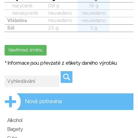
nasycené
0.8 g
1.6 g
nenasycené
neuvedeno
neuvedeno
Vláknina
neuvedeno
neuvedeno
Sůl
2.5 g
5 g
Navrhnout změnu
* Informace jsou převzaté z etikety daného výrobku
Nová potravina
Alkohol
Bagety