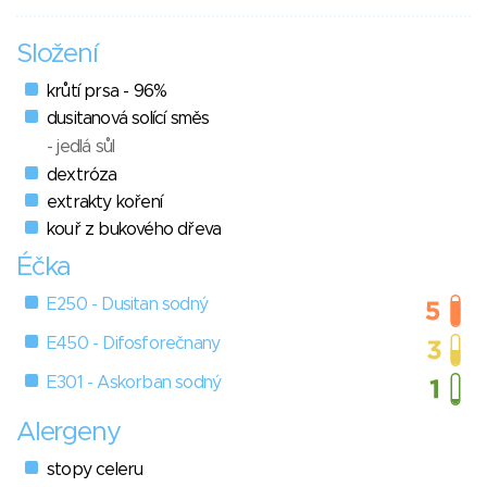
Složení
krůtí prsa - 96%
dusitanová solící směs
- jedlá sůl
dextróza
extrakty koření
kouř z bukového dřeva
Éčka
E250 - Dusitan sodný
E450 - Difosforečnany
E301 - Askorban sodný
Alergeny
stopy celeru