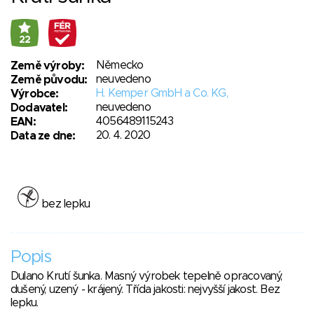
22
Německo
Země výroby:
neuvedeno
Země původu:
H. Kemper GmbH a Co. KG,
Výrobce:
neuvedeno
Dodavatel:
4056489115243
EAN:
20. 4. 2020
Data ze dne:
bez lepku
Popis
Dulano Krutí šunka. Masný výrobek tepelně opracovaný,
dušený, uzený - krájený. Třída jakosti: nejvyšší jakost. Bez
lepku.