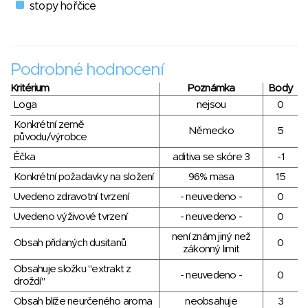
stopy hořčice
Podrobné hodnocení
Kritérium
Poznámka
Body
Loga
nejsou
0
Konkrétní země
Německo
5
původu/výrobce
Éčka
aditiva se skóre 3
-1
Konkrétní požadavky na složení
96% masa
15
Uvedeno zdravotní tvrzení
- neuvedeno -
0
Uvedeno výživové tvrzení
- neuvedeno -
0
není znám jiný než
Obsah přidaných dusitanů
0
zákonný limit
Obsahuje složku "extrakt z
- neuvedeno -
0
droždí"
Obsah blíže neurčeného aroma
neobsahuje
3