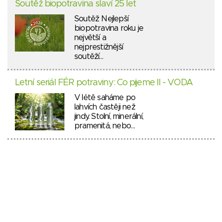
Soutěž biopotravina slaví 25 let
Soutěž Nejlepší
biopotravina roku je
největší a
nejprestižnější
soutěží…
Letní seriál FÉR potraviny: Co pijeme II - VODA
V létě saháme po
lahvích častěji než
jindy. Stolní, minerální,
pramenitá, nebo…