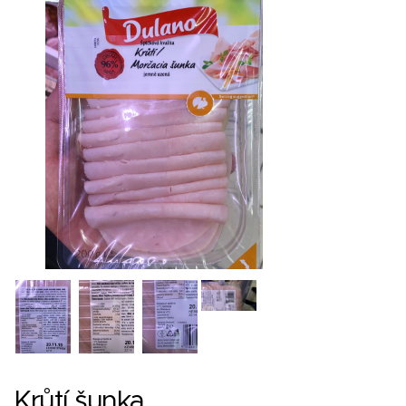
Krůtí šunka