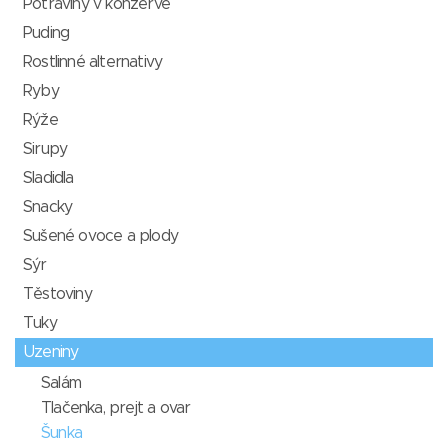
Potraviny v konzervě
Puding
Rostlinné alternativy
Ryby
Rýže
Sirupy
Sladidla
Snacky
Sušené ovoce a plody
Sýr
Těstoviny
Tuky
Uzeniny
Salám
Tlačenka, prejt a ovar
Šunka