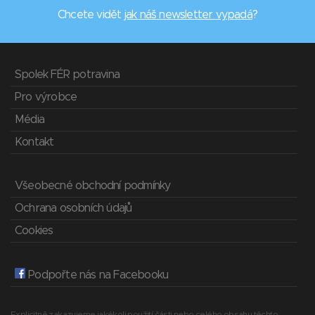
Chcete vidět
jak náš newsletter vypadá
?
Spolek FÉR potravina
Pro výrobce
Média
Kontakt
Všeobecné obchodní podmínky
Ochrana osobních údajů
Cookies
Podpořte nás na Facebooku
Explicitně zakazujeme jakékoli použití části nebo celého obsahu těchto