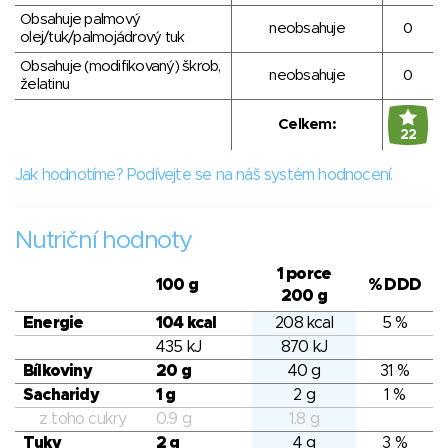
Obsahuje palmový
neobsahuje
0
olej/tuk/palmojádrový tuk
Obsahuje (modifikovaný) škrob,
neobsahuje
0
želatinu
Celkem:
22
Jak hodnotíme? Podívejte se na náš systém hodnocení.
Nutriční hodnoty
1 porce
100 g
% DDD
200 g
Energie
104 kcal
208 kcal
5 %
435 kJ
870 kJ
Bílkoviny
20 g
40 g
31 %
Sacharidy
1 g
2 g
1 %
z toho cukry
0.9 g
1.8 g
Tuky
2 g
4 g
3 %