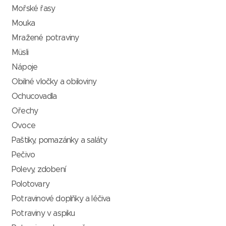
Mořské řasy
Mouka
Mražené potraviny
Müsli
Nápoje
Obilné vločky a obiloviny
Ochucovadla
Ořechy
Ovoce
Paštiky, pomazánky a saláty
Pečivo
Polevy, zdobení
Polotovary
Potravinové doplňky a léčiva
Potraviny v aspiku