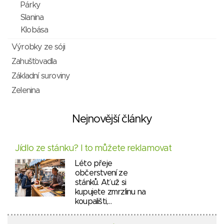
Párky
Slanina
Klobása
Výrobky ze sóji
Zahušťovadla
Základní suroviny
Zelenina
Nejnovější články
Jídlo ze stánku? I to můžete reklamovat
Léto přeje
občerstvení ze
stánků. Ať už si
kupujete zmrzlinu na
koupališti,…