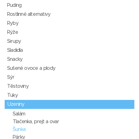
Puding
Rostlinné alternativy
Ryby
Rýže
Sirupy
Sladidla
Snacky
Sušené ovoce a plody
Sýr
Těstoviny
Tuky
Uzeniny
Salám
Tlačenka, prejt a ovar
Šunka
Párky