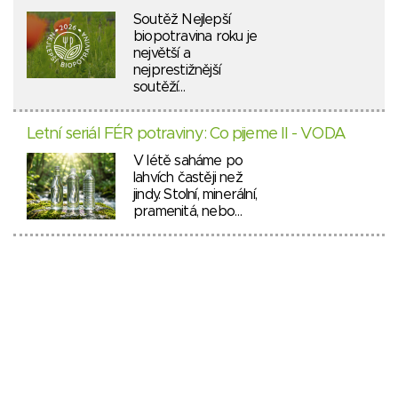
Soutěž Nejlepší
biopotravina roku je
největší a
nejprestižnější
soutěží…
Letní seriál FÉR potraviny: Co pijeme II - VODA
V létě saháme po
lahvích častěji než
jindy. Stolní, minerální,
pramenitá, nebo…