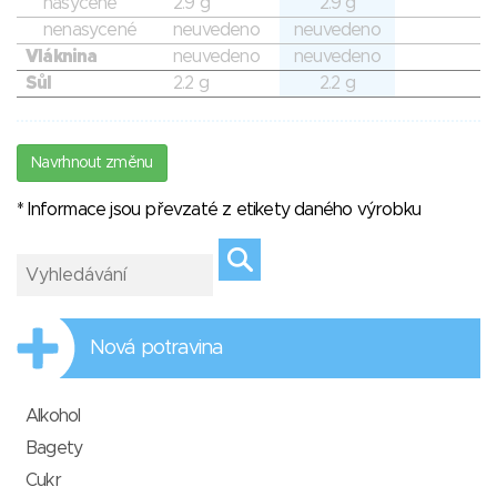
nasycené
2.9 g
2.9 g
nenasycené
neuvedeno
neuvedeno
Vláknina
neuvedeno
neuvedeno
Sůl
2.2 g
2.2 g
Navrhnout změnu
* Informace jsou převzaté z etikety daného výrobku
Nová potravina
Alkohol
Bagety
Cukr