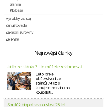
Slanina
Klobása
Výrobky ze sóji
Zahušťovadla
Základní suroviny
Zelenina
Nejnovější články
Jídlo ze stánku? I to můžete reklamovat
Léto přeje
občerstvení ze
stánků. Ať už si
kupujete zmrzlinu na
koupališti,…
Soutěž biopotravina slaví 25 let