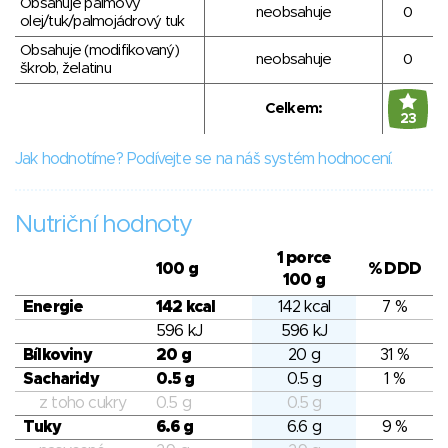
Obsahuje palmový
neobsahuje
0
olej/tuk/palmojádrový tuk
Obsahuje (modifikovaný)
neobsahuje
0
škrob, želatinu
Celkem:
23
Jak hodnotíme? Podívejte se na náš systém hodnocení.
Nutriční hodnoty
1 porce
100 g
% DDD
100 g
Energie
142 kcal
142 kcal
7 %
596 kJ
596 kJ
Bílkoviny
20 g
20 g
31 %
Sacharidy
0.5 g
0.5 g
1 %
z toho cukry
0.5 g
0.5 g
Tuky
6.6 g
6.6 g
9 %