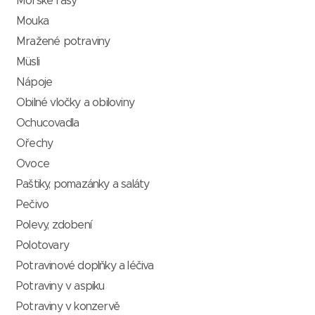
Mořské řasy
Mouka
Mražené potraviny
Müsli
Nápoje
Obilné vločky a obiloviny
Ochucovadla
Ořechy
Ovoce
Paštiky, pomazánky a saláty
Pečivo
Polevy, zdobení
Polotovary
Potravinové doplňky a léčiva
Potraviny v aspiku
Potraviny v konzervě