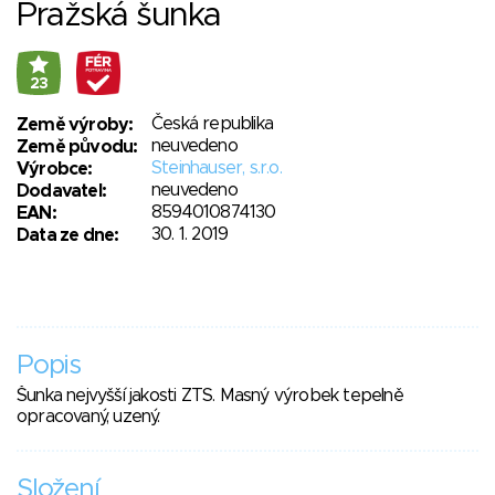
Pražská šunka
23
Česká republika
Země výroby:
neuvedeno
Země původu:
Steinhauser, s.r.o.
Výrobce:
neuvedeno
Dodavatel:
8594010874130
EAN:
30. 1. 2019
Data ze dne:
Popis
Šunka nejvyšší jakosti ZTS. Masný výrobek tepelně
opracovaný, uzený.
Složení