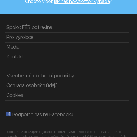
Chcete vidět
jak náš newsletter vypadá
?
Spolek FÉR potravina
Pro výrobce
Média
Kontakt
Všeobecné obchodní podmínky
Ochrana osobních údajů
Cookies
Podpořte nás na Facebooku
Explicitně zakazujeme jakékoli použití části nebo celého obsahu těchto
stránek, jejich reprodukci, kopírování, úpravu a zvláště prezentaci na jiných