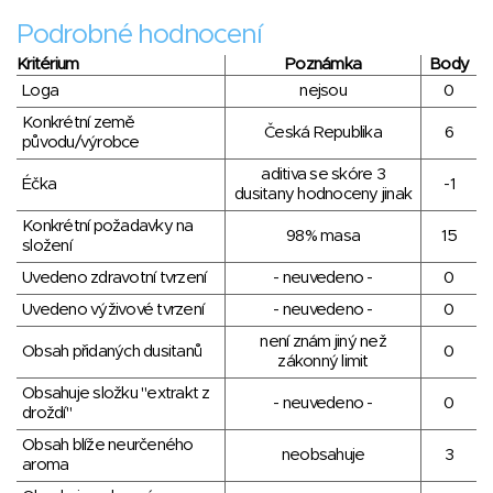
Podrobné hodnocení
Kritérium
Poznámka
Body
Loga
nejsou
0
Konkrétní země
Česká Republika
6
původu/výrobce
aditiva se skóre 3
Éčka
-1
dusitany hodnoceny jinak
Konkrétní požadavky na
98% masa
15
složení
Uvedeno zdravotní tvrzení
- neuvedeno -
0
Uvedeno výživové tvrzení
- neuvedeno -
0
není znám jiný než
Obsah přidaných dusitanů
0
zákonný limit
Obsahuje složku "extrakt z
- neuvedeno -
0
droždí"
Obsah blíže neurčeného
neobsahuje
3
aroma