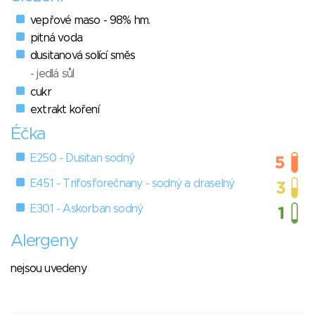
vepřové maso - 98% hm.
pitná voda
dusitanová solící směs
- jedlá sůl
cukr
extrakt koření
Éčka
E250 - Dusitan sodný
E451 - Trifosforečnany - sodný a draselný
E301 - Askorban sodný
Alergeny
nejsou uvedeny