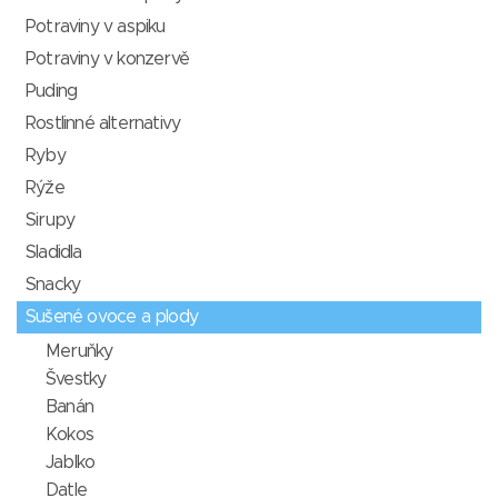
Potraviny v aspiku
Potraviny v konzervě
Puding
Rostlinné alternativy
Ryby
Rýže
Sirupy
Sladidla
Snacky
Sušené ovoce a plody
Meruňky
Švestky
Banán
Kokos
Jablko
Datle