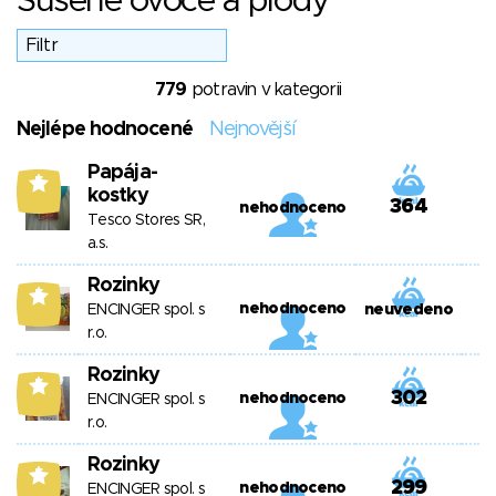
Sušené ovoce a plody
779
potravin v kategorii
Nejlépe hodnocené
Nejnovější
Papája-
5
kostky
364
nehodnoceno
Tesco Stores SR,
a.s.
Rozinky
5
nehodnoceno
ENCINGER spol. s
neuvedeno
r.o.
Rozinky
5
302
nehodnoceno
ENCINGER spol. s
r.o.
Rozinky
5
299
nehodnoceno
ENCINGER spol. s