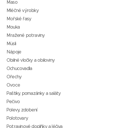
Maso
Mléčné výrobky
Mořské řasy
Mouka
Mražené potraviny
Müsli
Nápoje
Obilné vločky a obiloviny
Ochucovadla
Ořechy
Ovoce
Paštiky, pomazánky a saláty
Pečivo
Polevy, zdobení
Polotovary
Potravinové doplňky a léčiva