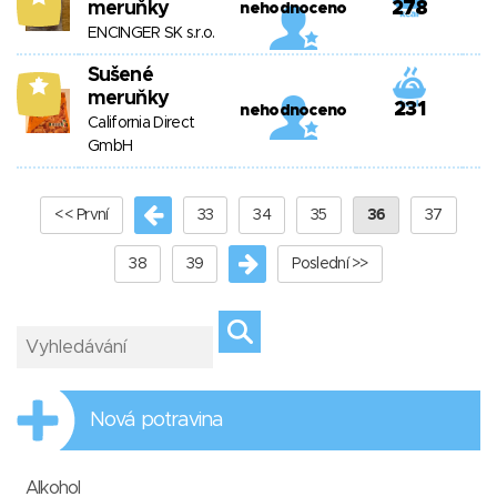
meruňky
278
nehodnoceno
ENCINGER SK s.r.o.
Sušené
5
meruňky
231
nehodnoceno
California Direct
GmbH
<< První
33
34
35
36
37
38
39
Poslední >>
Nová potravina
Alkohol