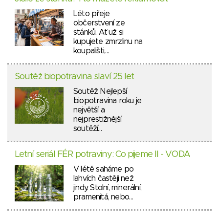
Léto přeje
občerstvení ze
stánků. Ať už si
kupujete zmrzlinu na
koupališti,…
Soutěž biopotravina slaví 25 let
Soutěž Nejlepší
biopotravina roku je
největší a
nejprestižnější
soutěží…
Letní seriál FÉR potraviny: Co pijeme II - VODA
V létě saháme po
lahvích častěji než
jindy. Stolní, minerální,
pramenitá, nebo…