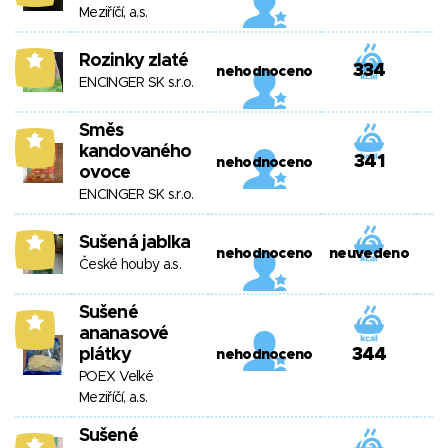
Meziříčí, a.s.
Rozinky zlaté
5
334
nehodnoceno
ENCINGER SK s.r.o.
Směs
5
kandovaného
341
nehodnoceno
ovoce
ENCINGER SK s.r.o.
Sušená jablka
5
nehodnoceno
neuvedeno
České houby a.s.
Sušené
5
ananasové
plátky
344
nehodnoceno
POEX Velké
Meziříčí, a.s.
Sušené
5