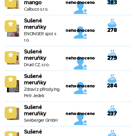
mango
383
nehodnoceno
Calbuco s.r.o.
Sušené
5
meruňky
278
nehodnoceno
ENCINGER spol. s
r.o.
Sušené
5
meruňky
279
nehodnoceno
Druid CZ, s.r.o.
Sušené
5
meruňky
284
nehodnoceno
Zdraví z přírody, Ing.
Petr Jedek
Sušené
5
meruňky
237
nehodnoceno
Seeberger GmbH
Sušené
5