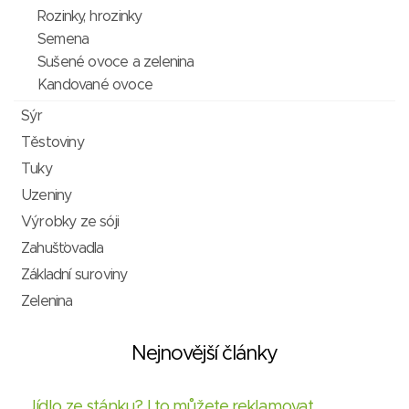
Rozinky, hrozinky
Semena
Sušené ovoce a zelenina
Kandované ovoce
Sýr
Těstoviny
Tuky
Uzeniny
Výrobky ze sóji
Zahušťovadla
Základní suroviny
Zelenina
Nejnovější články
Jídlo ze stánku? I to můžete reklamovat