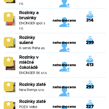
r.o.
Rozinky a
5
brusinky
314
nehodnoceno
ENCINGER spol. s
r.o.
Rozinky
5
sušené
299
nehodnoceno
K-servis Praha a.s.
Rozinky v
5
mléčné
413
nehodnoceno
čokoládě
ENCINGER SK s.r.o.
Rozinky zlaté
5
292
nehodnoceno
New Remys s.r.o.
Rozinky zlaté
5
327
nehodnoceno
POEX Velké