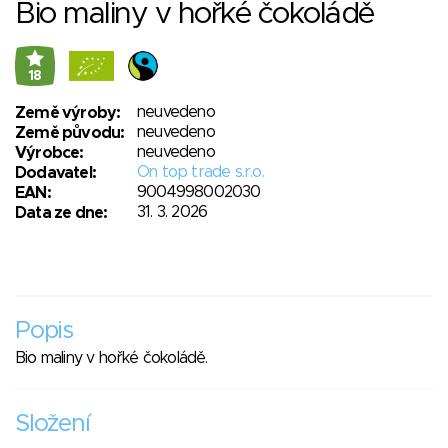
Bio maliny v hořké čokoládě
18
neuvedeno
Země výroby:
neuvedeno
Země původu:
neuvedeno
Výrobce:
On top trade s.r.o.
Dodavatel:
9004998002030
EAN:
31. 3. 2026
Data ze dne:
Popis
Bio maliny v hořké čokoládě.
Složení