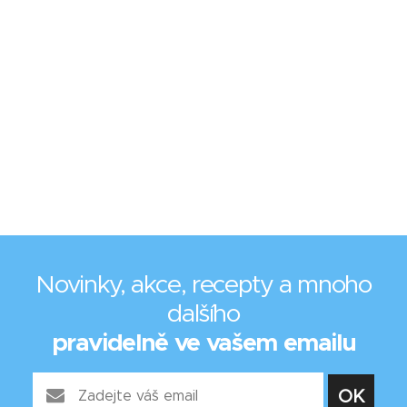
Novinky, akce, recepty a mnoho
dalšího
pravidelně ve vašem emailu