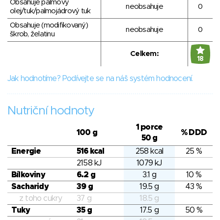
Obsahuje palmový
neobsahuje
0
olej/tuk/palmojádrový tuk
Obsahuje (modifikovaný)
neobsahuje
0
škrob, želatinu
Celkem:
18
Jak hodnotíme? Podívejte se na náš systém hodnocení.
Nutriční hodnoty
1 porce
100 g
% DDD
50 g
Energie
516 kcal
258 kcal
25 %
2158 kJ
1079 kJ
Bílkoviny
6.2 g
3.1 g
10 %
Sacharidy
39 g
19.5 g
43 %
z toho cukry
37 g
18.5 g
Tuky
35 g
17.5 g
50 %