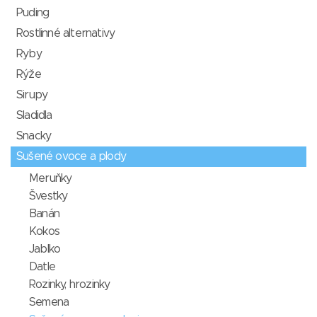
Puding
Rostlinné alternativy
Ryby
Rýže
Sirupy
Sladidla
Snacky
Sušené ovoce a plody
Meruňky
Švestky
Banán
Kokos
Jablko
Datle
Rozinky, hrozinky
Semena