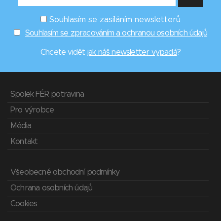
Souhlasím se zasíláním newsletterů
Souhlasím se zpracováním a ochranou osobních údajů
Chcete vidět
jak náš newsletter vypadá
?
Spolek FÉR potravina
Pro výrobce
Média
Kontakt
Všeobecné obchodní podmínky
Ochrana osobních údajů
Cookies