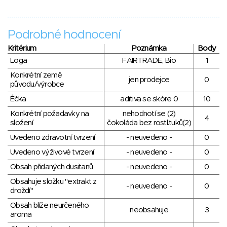
Podrobné hodnocení
Kritérium
Poznámka
Body
Loga
FAIRTRADE, Bio
1
Konkrétní země
jen prodejce
0
původu/výrobce
Éčka
aditiva se skóre 0
10
Konkrétní požadavky na
nehodnotí se (2)
4
složení
čokoláda bez rostl.tuků(2)
Uvedeno zdravotní tvrzení
- neuvedeno -
0
Uvedeno výživové tvrzení
- neuvedeno -
0
Obsah přidaných dusitanů
- neuvedeno -
0
Obsahuje složku "extrakt z
- neuvedeno -
0
droždí"
Obsah blíže neurčeného
neobsahuje
3
aroma