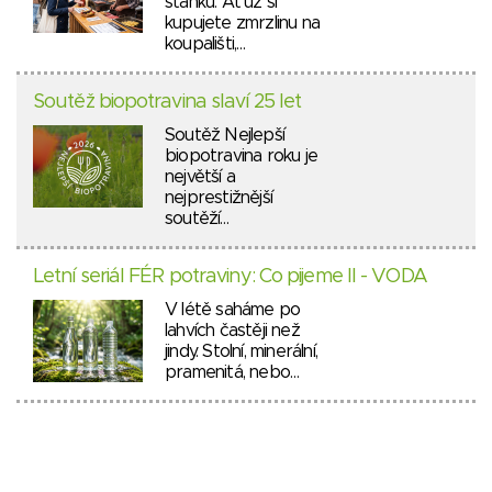
stánků. Ať už si
kupujete zmrzlinu na
koupališti,…
Soutěž biopotravina slaví 25 let
Soutěž Nejlepší
biopotravina roku je
největší a
nejprestižnější
soutěží…
Letní seriál FÉR potraviny: Co pijeme II - VODA
V létě saháme po
lahvích častěji než
jindy. Stolní, minerální,
pramenitá, nebo…