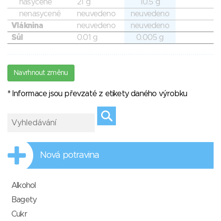
nasycené
21 g
10.5 g
nenasycené
neuvedeno
neuvedeno
Vláknina
neuvedeno
neuvedeno
Sůl
0.01 g
0.005 g
Navrhnout změnu
* Informace jsou převzaté z etikety daného výrobku
Nová potravina
Alkohol
Bagety
Cukr