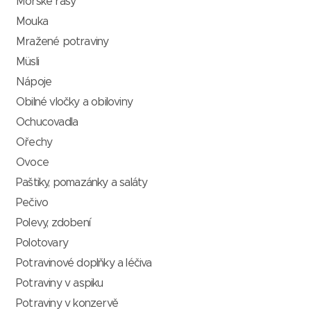
Mořské řasy
Mouka
Mražené potraviny
Müsli
Nápoje
Obilné vločky a obiloviny
Ochucovadla
Ořechy
Ovoce
Paštiky, pomazánky a saláty
Pečivo
Polevy, zdobení
Polotovary
Potravinové doplňky a léčiva
Potraviny v aspiku
Potraviny v konzervě