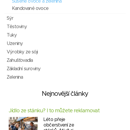
Sušené ovoce a zelenina
Kandované ovoce
Sýr
Těstoviny
Tuky
Uzeniny
Výrobky ze sóji
Zahušťovadla
Základní suroviny
Zelenina
Nejnovější články
Jídlo ze stánku? I to můžete reklamovat
Léto přeje
občerstvení ze