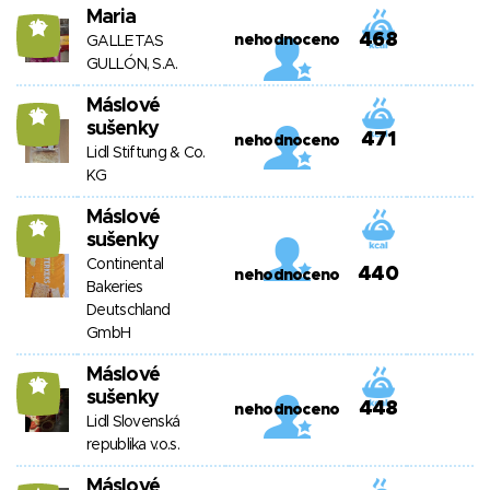
Maria
10
468
nehodnoceno
GALLETAS
GULLÓN, S.A.
Máslové
10
sušenky
471
nehodnoceno
Lidl Stiftung & Co.
KG
Máslové
10
sušenky
Continental
440
nehodnoceno
Bakeries
Deutschland
GmbH
Máslové
10
sušenky
448
nehodnoceno
Lidl Slovenská
republika v.o.s.
Máslové