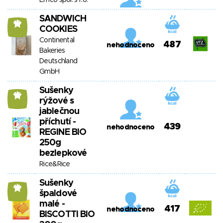
Emco spol. s r.o.
SANDWICH
10
COOKIES
Continental
487
nehodnoceno
Bakeries
Deutschland
GmbH
Sušenky
10
rýžové s
jablečnou
příchutí -
439
nehodnoceno
REGINE BIO
250g
bezlepkové
Rice&Rice
Sušenky
10
špaldové
malé -
417
nehodnoceno
BISCOTTI BIO