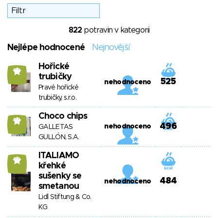
822
potravin v kategorii
Nejlépe hodnocené
Nejnovější
Hořické
10
trubičky
525
nehodnoceno
Pravé hořické
trubičky, s.r.o.
Choco chips
10
496
nehodnoceno
GALLETAS
GULLÓN, S.A.
ITALIAMO
10
křehké
sušenky se
484
nehodnoceno
smetanou
Lidl Stiftung & Co.
KG