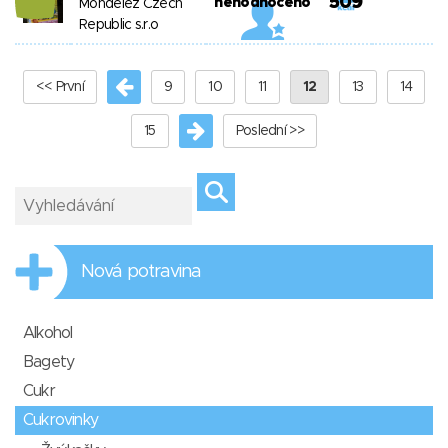
509
nehodnoceno
Mondelez Czech
Republic s.r.o
<< První
9
10
11
12
13
14
15
Poslední >>
Nová potravina
Alkohol
Bagety
Cukr
Cukrovinky