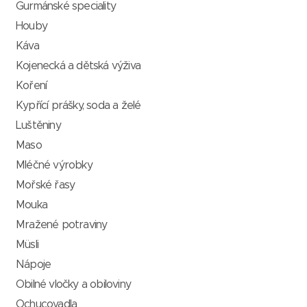
Gurmánské speciality
Houby
Káva
Kojenecká a dětská výživa
Koření
Kypřící prášky, soda a želé
Luštěniny
Maso
Mléčné výrobky
Mořské řasy
Mouka
Mražené potraviny
Müsli
Nápoje
Obilné vločky a obiloviny
Ochucovadla