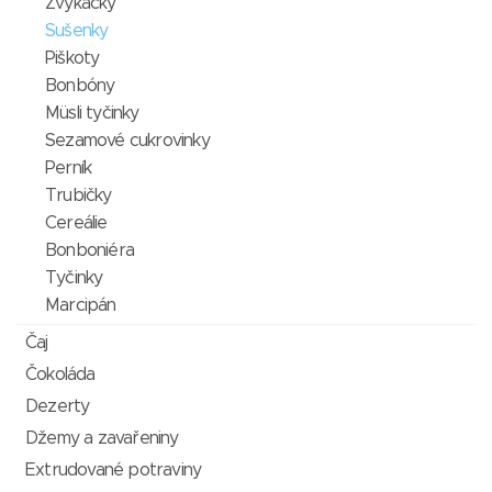
Žvýkačky
Sušenky
Piškoty
Bonbóny
Müsli tyčinky
Sezamové cukrovinky
Perník
Trubičky
Cereálie
Bonboniéra
Tyčinky
Marcipán
Čaj
Čokoláda
Dezerty
Džemy a zavařeniny
Extrudované potraviny