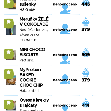
10
sušenky
446
nehodnoceno
HG GmbH
Meruňky ŽELÉ
10
V ČOKOLÁDĚ
379
nehodnoceno
Nestlé Česko s.r.o.,
závod ZORA
OLOMOUC
MINI CHOCO
10
BISCUITS
509
nehodnoceno
Mixit s.r.o.
MyProtein
10
BAKED
COOKIE
379
nehodnoceno
CHOC CHIP
Hut.com Ltd.
Ovesné krekry
10
s rajčaty
414
nehodnoceno