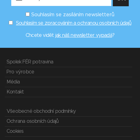
Souhlasím se zasíláním newsletterů
Souhlasím se zpracováním a ochranou osobních údajů
Chcete vidět
jak náš newsletter vypadá
?
Spolek FÉR potravina
Pro výrobce
Média
Kontakt
Všeobecné obchodní podmínky
Ochrana osobních údajů
Cookies