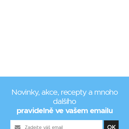
Novinky, akce, recepty a mnoho
dalšího
pravidelně ve vašem emailu