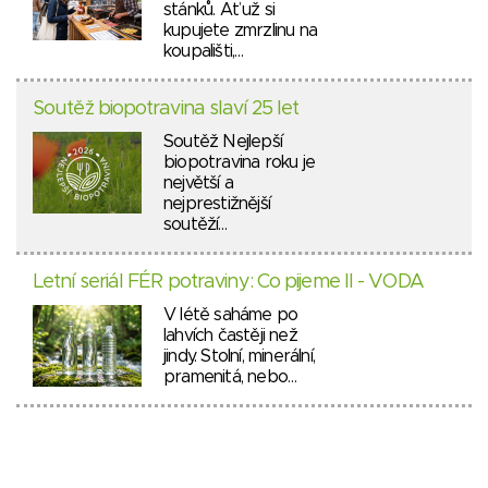
stánků. Ať už si
kupujete zmrzlinu na
koupališti,…
Soutěž biopotravina slaví 25 let
Soutěž Nejlepší
biopotravina roku je
největší a
nejprestižnější
soutěží…
Letní seriál FÉR potraviny: Co pijeme II - VODA
V létě saháme po
lahvích častěji než
jindy. Stolní, minerální,
pramenitá, nebo…