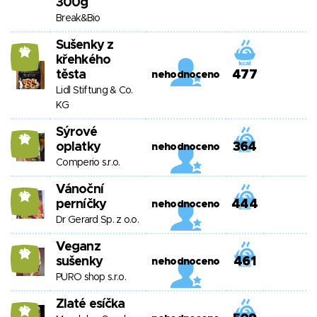
300g
Break&Bio
Sušenky z
10
křehkého
těsta
477
nehodnoceno
Lidl Stiftung & Co.
KG
Sýrové
10
oplatky
364
nehodnoceno
Comperio s.r.o.
Vánoční
10
perníčky
444
nehodnoceno
Dr Gerard Sp. z o.o.
Veganz
10
sušenky
461
nehodnoceno
PURO shop s.r.o.
Zlaté esíčka
10