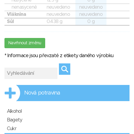
nasycené
12.9 g
0 g
nenasycené
neuvedeno
neuvedeno
Vláknina
neuvedeno
neuvedeno
Sůl
0.438 g
0 g
Navrhnout změnu
* Informace jsou převzaté z etikety daného výrobku
Nová potravina
Alkohol
Bagety
Cukr