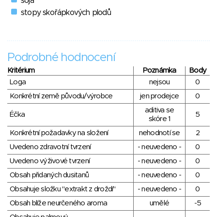
soja
stopy skořápkových plodů
Podrobné hodnocení
Kritérium
Poznámka
Body
Loga
nejsou
0
Konkrétní země původu/výrobce
jen prodejce
0
aditiva se
Éčka
5
skóre 1
Konkrétní požadavky na složení
nehodnotí se
2
Uvedeno zdravotní tvrzení
- neuvedeno -
0
Uvedeno výživové tvrzení
- neuvedeno -
0
Obsah přidaných dusitanů
- neuvedeno -
0
Obsahuje složku "extrakt z droždí"
- neuvedeno -
0
Obsah blíže neurčeného aroma
umělé
-5