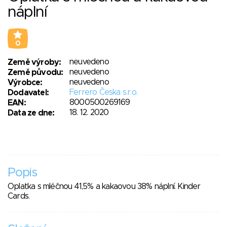
náplní
0
neuvedeno
Země výroby:
neuvedeno
Země původu:
neuvedeno
Výrobce:
Ferrero Česka s.r.o.
Dodavatel:
8000500269169
EAN:
18. 12. 2020
Data ze dne:
Popis
Oplatka s mléčnou 41,5% a kakaovou 38% náplní. Kinder
Cards.