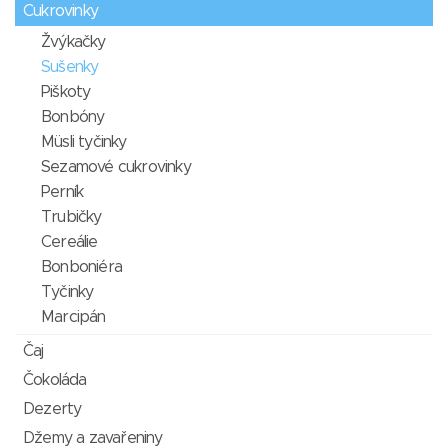
Cukrovinky
Žvýkačky
Sušenky
Piškoty
Bonbóny
Müsli tyčinky
Sezamové cukrovinky
Perník
Trubičky
Cereálie
Bonboniéra
Tyčinky
Marcipán
Čaj
Čokoláda
Dezerty
Džemy a zavařeniny