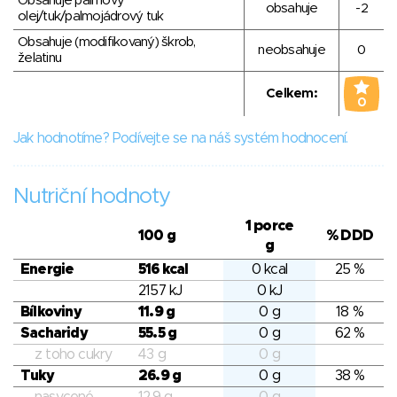
Obsahuje palmový
obsahuje
-2
olej/tuk/palmojádrový tuk
Obsahuje (modifikovaný) škrob,
neobsahuje
0
želatinu
Celkem:
0
Jak hodnotíme? Podívejte se na náš systém hodnocení.
Nutriční hodnoty
1 porce
100 g
% DDD
g
Energie
516 kcal
0 kcal
25 %
2157 kJ
0 kJ
Bílkoviny
11.9 g
0 g
18 %
Sacharidy
55.5 g
0 g
62 %
z toho cukry
43 g
0 g
Tuky
26.9 g
0 g
38 %