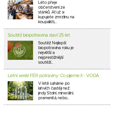
Léto přeje
občerstvení ze
stánků. Ať už si
kupujete zmrzlinu na
koupališti,…
Soutěž biopotravina slaví 25 let
Soutěž Nejlepší
biopotravina roku je
největší a
nejprestižnější
soutěží…
Letní seriál FÉR potraviny: Co pijeme II - VODA
V létě saháme po
lahvích častěji než
jindy. Stolní, minerální,
pramenitá, nebo…