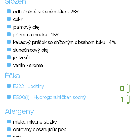
Složení
odtučněné sušené mléko - 28%
cukr
palmový olej
pšeničná mouka - 15%
kakaový prášek se sníženým obsahem tuku - 4%
slunečnicový olej
jedlá sůl
vanilin - aroma
Éčka
E322 - Lecitiny
E500(ii) - Hydrogenuhličitan sodný
Alergeny
mléko, mléčné složky
obiloviny obsahující lepek