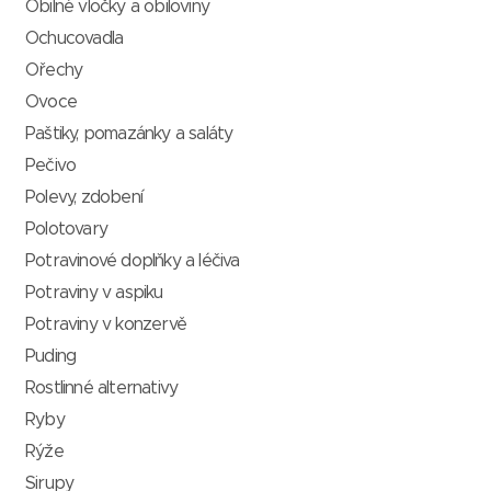
Obilné vločky a obiloviny
Ochucovadla
Ořechy
Ovoce
Paštiky, pomazánky a saláty
Pečivo
Polevy, zdobení
Polotovary
Potravinové doplňky a léčiva
Potraviny v aspiku
Potraviny v konzervě
Puding
Rostlinné alternativy
Ryby
Rýže
Sirupy