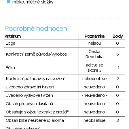
mléko, mléčné složky
Podrobné hodnocení
Kritérium
Poznámka
Body
Loga
nejsou
0
Česká
Konkrétní země původu/výrobce
6
Republika
aditiva se
Éčka
-1
skóre 3
Konkrétní požadavky na složení
nehodnotí se
2
Uvedeno zdravotní tvrzení
- neuvedeno -
0
Uvedeno výživové tvrzení
- neuvedeno -
0
Obsah přidaných dusitanů
- neuvedeno -
0
Obsahuje složku "extrakt z droždí"
- neuvedeno -
0
Obsah blíže neurčeného aroma
neobsahuje
3
Obsahuje palmový