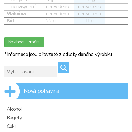
nenasycené
neuvedeno
neuvedeno
Vláknina
neuvedeno
neuvedeno
Sůl
2.2 g
1.1 g
Navrhnout změnu
* Informace jsou převzaté z etikety daného výrobku
Nová potravina
Alkohol
Bagety
Cukr