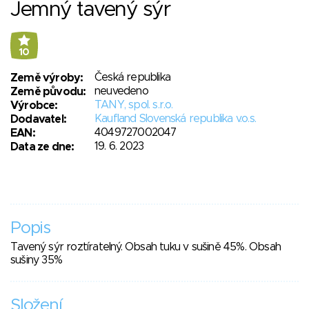
Jemný tavený sýr
10
Česká republika
Země výroby:
neuvedeno
Země původu:
TANY, spol. s.r.o.
Výrobce:
Kaufland Slovenská republika v.o.s.
Dodavatel:
4049727002047
EAN:
19. 6. 2023
Data ze dne:
Popis
Tavený sýr roztíratelný. Obsah tuku v sušině 45%. Obsah
sušiny 35%
Složení