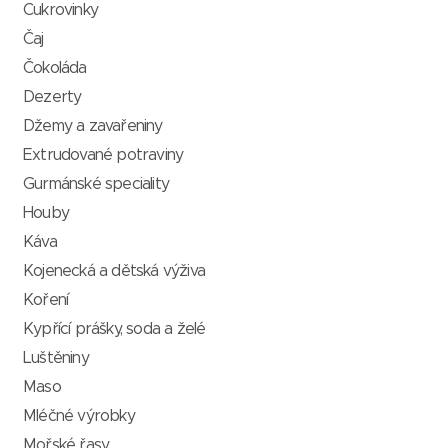
Cukrovinky
Čaj
Čokoláda
Dezerty
Džemy a zavařeniny
Extrudované potraviny
Gurmánské speciality
Houby
Káva
Kojenecká a dětská výživa
Koření
Kypřící prášky, soda a želé
Luštěniny
Maso
Mléčné výrobky
Mořské řasy