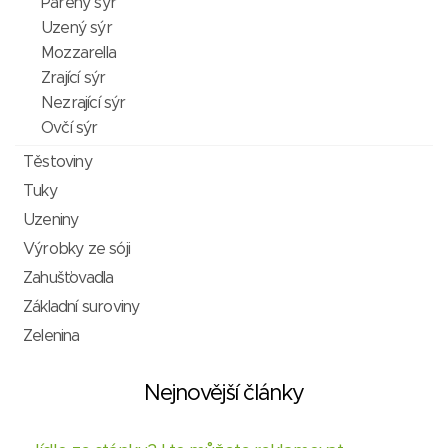
Pařený sýr
Uzený sýr
Mozzarella
Zrající sýr
Nezrající sýr
Ovčí sýr
Těstoviny
Tuky
Uzeniny
Výrobky ze sóji
Zahušťovadla
Základní suroviny
Zelenina
Nejnovější články