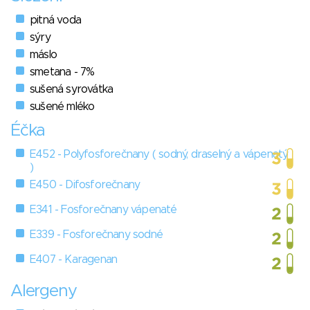
pitná voda
sýry
máslo
smetana - 7%
sušená syrovátka
sušené mléko
Éčka
E452 - Polyfosforečnany ( sodný, draselný a vápenatý
)
E450 - Difosforečnany
E341 - Fosforečnany vápenaté
E339 - Fosforečnany sodné
E407 - Karagenan
Alergeny