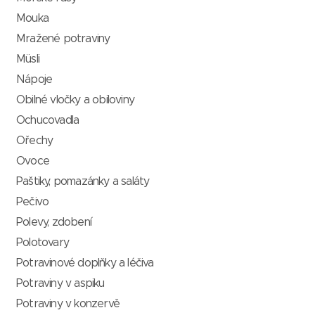
Mouka
Mražené potraviny
Müsli
Nápoje
Obilné vločky a obiloviny
Ochucovadla
Ořechy
Ovoce
Paštiky, pomazánky a saláty
Pečivo
Polevy, zdobení
Polotovary
Potravinové doplňky a léčiva
Potraviny v aspiku
Potraviny v konzervě