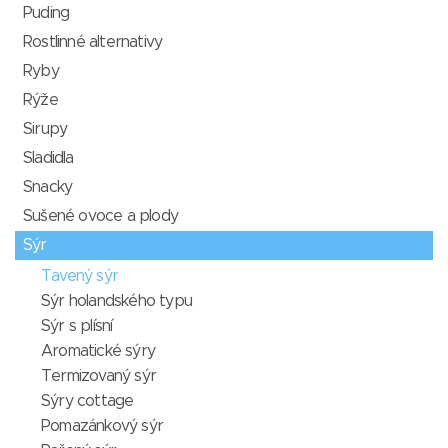
Puding
Rostlinné alternativy
Ryby
Rýže
Sirupy
Sladidla
Snacky
Sušené ovoce a plody
Sýr
Tavený sýr
Sýr holandského typu
Sýr s plísní
Aromatické sýry
Termizovaný sýr
Sýry cottage
Pomazánkový sýr