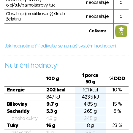
neobsahuje
0
olej/tuk/palmojádrový tuk
Obsahuje (modifikovaný) škrob,
neobsahuje
0
želatinu
Celkem:
10
Jak hodnotíme? Podívejte se na náš systém hodnocení.
Nutriční hodnoty
1 porce
100 g
% DDD
50 g
Energie
202 kcal
101 kcal
10 %
847 kJ
423.5 kJ
Bílkoviny
9.7 g
4.85 g
15 %
Sacharidy
5.3 g
2.65 g
6 %
z toho cukry
4.9 g
2.45 g
Tuky
16 g
8 g
23 %
nasycené
11 g
5.5 g