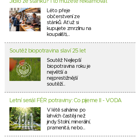
Jídlo ze stánku? I to můžete reklamovat
Léto přeje
občerstvení ze
stánků. Ať už si
kupujete zmrzlinu na
koupališti,…
Soutěž biopotravina slaví 25 let
Soutěž Nejlepší
biopotravina roku je
největší a
nejprestižnější
soutěží…
Letní seriál FÉR potraviny: Co pijeme II - VODA
V létě saháme po
lahvích častěji než
jindy. Stolní, minerální,
pramenitá, nebo…