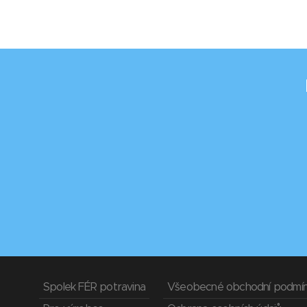
Spolek FÉR potravina
Všeobecné obchodní podmí