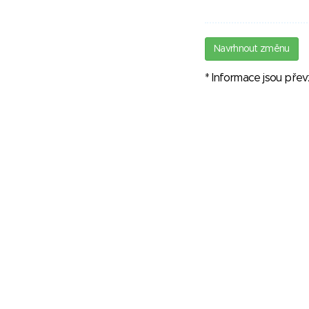
Navrhnout změnu
* Informace jsou pře