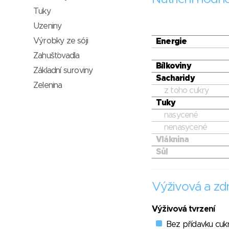
Tuky
Uzeniny
Výrobky ze sóji
Energie
Zahušťovadla
Bílkoviny
Základní suroviny
Sacharidy
Zelenina
z toho cukry
Tuky
nasycené
nenasycené
Vláknina
Sůl
Výživová a zdr
Výživová tvrzení
Bez přídavku cuk