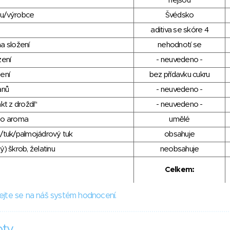
nejsou
du/výrobce
Švédsko
aditiva se skóre 4
a složení
nehodnotí se
zení
- neuvedeno -
ení
bez přídavku cukru
anů
- neuvedeno -
kt z droždí"
- neuvedeno -
ho aroma
umělé
/tuk/palmojádrový tuk
obsahuje
) škrob, želatinu
neobsahuje
Celkem:
ejte se na náš systém hodnocení.
oty