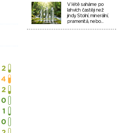
V létě saháme po
lahvích častěji než
jindy. Stolní, minerální,
pramenitá, nebo…