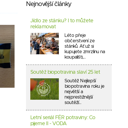
Nejnovější články
Jídlo ze stánku? I to můžete
reklamovat
Léto přeje
občerstvení ze
stánků. Ať už si
kupujete zmrzlinu na
koupališti,…
Soutěž biopotravina slaví 25 let
Soutěž Nejlepší
biopotravina roku je
největší a
nejprestižnější
soutěží…
Letní seriál FÉR potraviny: Co
pijeme II - VODA