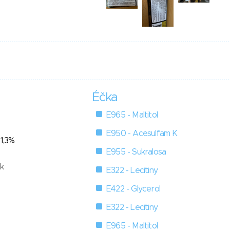
Éčka
E965 - Maltitol
E950 - Acesulfam K
 1,3%
E955 - Sukralosa
ek
E322 - Lecitiny
E422 - Glycerol
E322 - Lecitiny
E965 - Maltitol