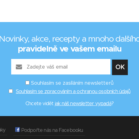
Novinky, akce, recepty a mnoho dalšíh
pravidelně ve vašem emailu
Souhlasím se zasíláním newsletterů
Souhlasím se zpracováním a ochranou osobních údajů
Chcete vidět
jak náš newsletter vypadá
?
nky
Podpořte nás na Facebooku