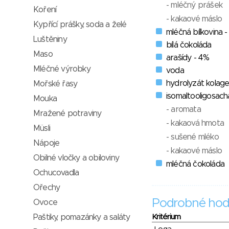
- mléčný prášek
Koření
- kakaové máslo
Kypřící prášky, soda a želé
mléčná bílkovina -
Luštěniny
bílá čokoláda
Maso
arašídy - 4%
Mléčné výrobky
voda
hydrolyzát kolag
Mořské řasy
isomaltooligosach
Mouka
- aromata
Mražené potraviny
- kakaová hmota
Müsli
- sušené mléko
Nápoje
- kakaové máslo
Obilné vločky a obiloviny
mléčná čokoláda
Ochucovadla
Ořechy
Podrobné hod
Ovoce
Paštiky, pomazánky a saláty
Kritérium