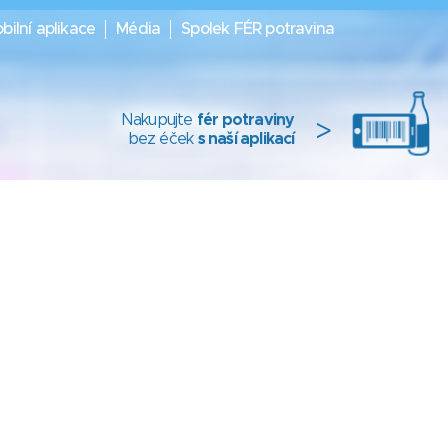
bilní aplikace
Média
Spolek FÉR potravina
Nakupujte
fér potraviny
>
bez éček
s naší aplikací