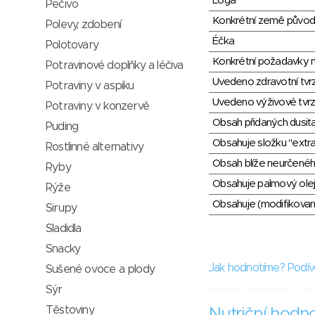
Loga
Pečivo
Konkrétní země půvo
Polevy, zdobení
Éčka
Polotovary
Konkrétní požadavky n
Potravinové doplňky a léčiva
Uvedeno zdravotní tvr
Potraviny v aspiku
Uvedeno výživové tvrz
Potraviny v konzervě
Obsah přidaných dusit
Puding
Obsahuje složku "extra
Rostlinné alternativy
Obsah blíže neurčené
Ryby
Obsahuje palmový olej
Rýže
Obsahuje (modifikovaný
Sirupy
Sladidla
Snacky
Jak hodnotíme? Podív
Sušené ovoce a plody
Sýr
Těstoviny
Nutriční hodn