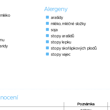
Alergeny
 mléko
arašídy
mléko, mléčné složky
soja
stopy arašídů
enu
stopy lepku
aridy
stopy skořápkových plodů
stopy vajec
nocení
Poznámka