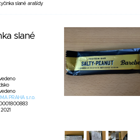
tyčinka slané arašídy
nka slané
vedeno
dsko
vedeno
MA PRAHA s.r.o.
0001800883
. 2021