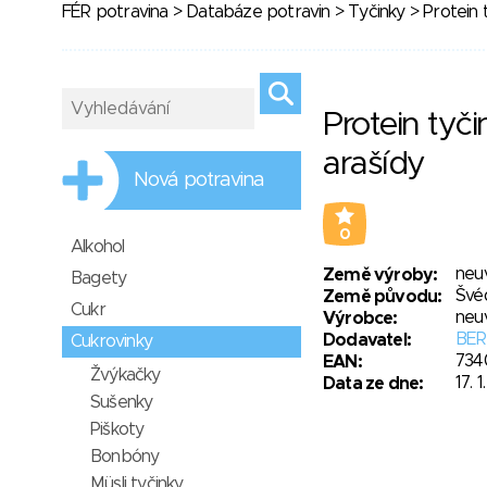
FÉR potravina
>
Databáze potravin
>
Tyčinky
> Protein 
Protein tyči
arašídy
Nová potravina
0
Alkohol
neu
Země výroby:
Bagety
Švé
Země původu:
Cukr
neu
Výrobce:
BER
Dodavatel:
Cukrovinky
734
EAN:
Žvýkačky
17. 1
Data ze dne:
Sušenky
Piškoty
Bonbóny
Müsli tyčinky