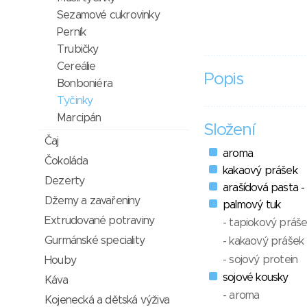
Sezamové cukrovinky
Perník
Trubičky
Cereálie
Popis
Bonboniéra
Tyčinky
Marcipán
Složení
Čaj
aroma
Čokoláda
kakaový prášek
Dezerty
arašídová pasta -
Džemy a zavařeniny
palmový tuk
Extrudované potraviny
- tapiokový práš
Gurmánské speciality
- kakaový prášek
- sojový protein
Houby
sojové kousky
Káva
- aroma
Kojenecká a dětská výživa