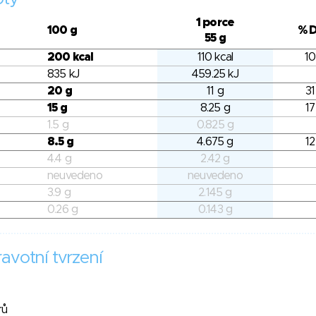
1 porce
100 g
% 
55 g
200 kcal
110 kcal
10
835 kJ
459.25 kJ
20 g
11 g
31
15 g
8.25 g
17
1.5 g
0.825 g
8.5 g
4.675 g
12
4.4 g
2.42 g
neuvedeno
neuvedeno
3.9 g
2.145 g
0.26 g
0.143 g
avotní tvrzení
rů