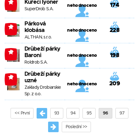
Kuřecí lyoner
-8
174
nehodnoceno
SuperDrob S.A.
Párková
-8
klobása
228
nehodnoceno
ALTHAN, s.r.o.
Drůbeží párky
-9
Baroni
198
nehodnoceno
Roldrob S.A.
Drůbeží párky
-9
uzné
209
nehodnoceno
Zaklady Drobiarskie
Sp. z o.o.
<< První
93
94
95
96
97
Poslední >>