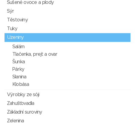
Sušené ovoce a plody
Sýr
Těstoviny
Tuky
Uzeniny
Salám
Tlačenka, prejt a ovar
Šunka
Párky
Slanina
Klobása
Výrobky ze sóji
Zahušťovadla
Základní suroviny
Zelenina