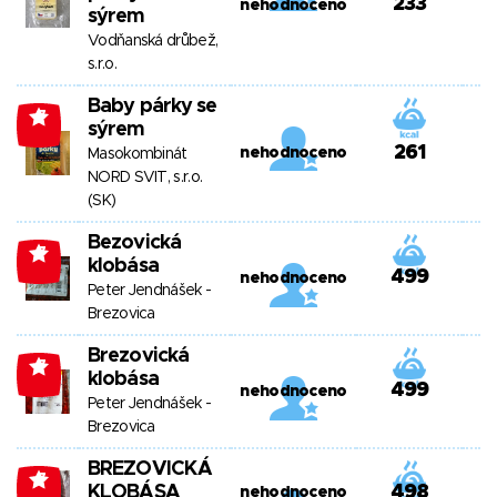
233
nehodnoceno
sýrem
Vodňanská drůbež,
s.r.o.
Baby párky se
-7
sýrem
261
nehodnoceno
Masokombinát
NORD SVIT, s.r.o.
(SK)
Bezovická
-7
klobása
499
nehodnoceno
Peter Jendnášek -
Brezovica
Brezovická
-7
klobása
499
nehodnoceno
Peter Jendnášek -
Brezovica
BREZOVICKÁ
-7
KLOBÁSA
498
nehodnoceno