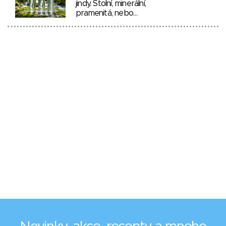
jindy. Stolní, minerální,
pramenitá, nebo…