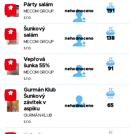
Párty salám
-7
191
nehodnoceno
MECOM GROUP
s.r.o.
Šunkový
-7
salám
138
nehodnoceno
MECOM GROUP
s.r.o.
Vepřová
-7
šunka 55%
91
nehodnoceno
MECOM GROUP
s.r.o.
Gurmán Klub
-8
Šunkový
závitek v
65
nehodnoceno
aspiku
GURMÁN KLUB
s.r.o.