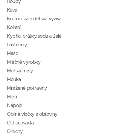
Houby
Káva
Kojenecká a dětská výživa
Koření
Kypřící prášky, soda a želé
Luštěniny
Maso
Mléčné výrobky
Mořské řasy
Mouka
Mražené potraviny
Müsli
Nápoje
Obilné vločky a obiloviny
Ochucovadla
Ořechy