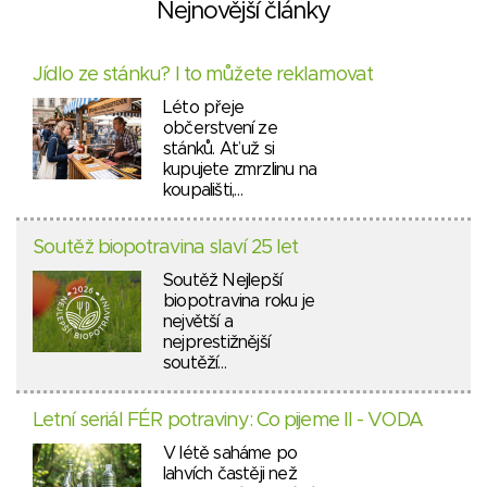
Nejnovější články
Jídlo ze stánku? I to můžete reklamovat
Léto přeje
občerstvení ze
stánků. Ať už si
kupujete zmrzlinu na
koupališti,…
Soutěž biopotravina slaví 25 let
Soutěž Nejlepší
biopotravina roku je
největší a
nejprestižnější
soutěží…
Letní seriál FÉR potraviny: Co pijeme II - VODA
V létě saháme po
lahvích častěji než