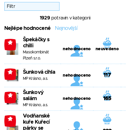
1929
potravin v kategorii
Nejlépe hodnocené
Nejnovější
Špekáčky s
-6
chilli
nehodnoceno
neuvedeno
Masokombinát
Plzeň s.r.o.
Šunková cihla
-6
117
nehodnoceno
MP Krásno, a.s.
Šunkový
-6
salám
165
nehodnoceno
MP Krásno, a.s.
Vodňanské
-6
kuře Kuřecí
párky se