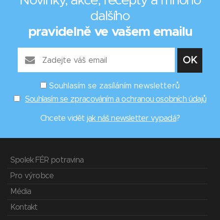
Novinky, akce, recepty a mnoho
dalšího
pravidelně ve vašem emailu
Souhlasím se zasíláním newsletterů
Souhlasím se zpracováním a ochranou osobních údajů
Chcete vidět
jak náš newsletter vypadá
?
Spolek FÉR potravina
Pro výrobce
Média
Kontakt