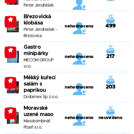
Peter Jendrášek
Březovická
-7
klobása
499
nehodnoceno
Peter Jendnášek -
Brezovica
Gastro
-7
minipárky
217
nehodnoceno
MECOM GROUP
s.r.o.
Měkký kuřecí
-7
salám s
203
nehodnoceno
paprikou
Drobimex Sp z o.o.
Moravské
-7
uzené maso
nehodnoceno
neuvedeno
Masokombinát
Plzeň s.r.o.