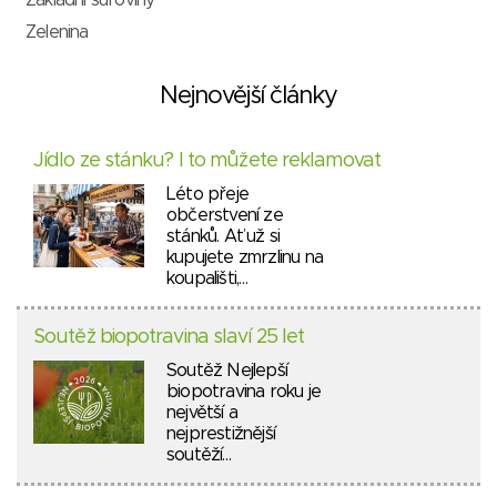
Základní suroviny
Zelenina
Nejnovější články
Jídlo ze stánku? I to můžete reklamovat
Léto přeje
občerstvení ze
stánků. Ať už si
kupujete zmrzlinu na
koupališti,…
Soutěž biopotravina slaví 25 let
Soutěž Nejlepší
biopotravina roku je
největší a
nejprestižnější
soutěží…