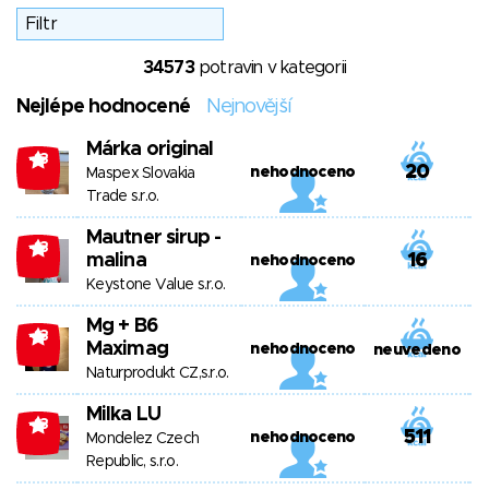
34573
potravin v kategorii
Nejlépe hodnocené
Nejnovější
Márka original
-13
20
nehodnoceno
Maspex Slovakia
Trade s.r.o.
Mautner sirup -
-13
malina
16
nehodnoceno
Keystone Value s.r.o.
Mg + B6
-13
Maximag
nehodnoceno
neuvedeno
Naturprodukt CZ,s.r.o.
Milka LU
-13
511
nehodnoceno
Mondelez Czech
Republic, s.r.o.