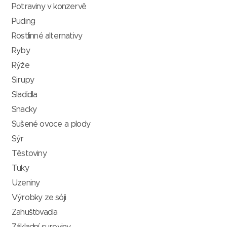
Potraviny v konzervě
Puding
Rostlinné alternativy
Ryby
Rýže
Sirupy
Sladidla
Snacky
Sušené ovoce a plody
Sýr
Těstoviny
Tuky
Uzeniny
Výrobky ze sóji
Zahušťovadla