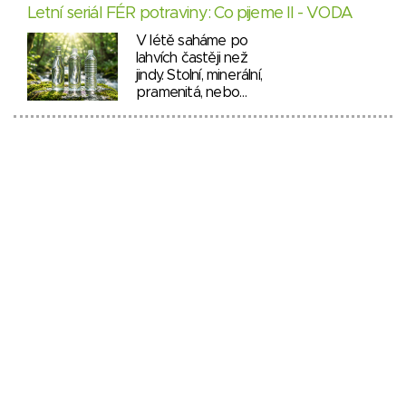
Letní seriál FÉR potraviny: Co pijeme II - VODA
V létě saháme po
lahvích častěji než
jindy. Stolní, minerální,
pramenitá, nebo…