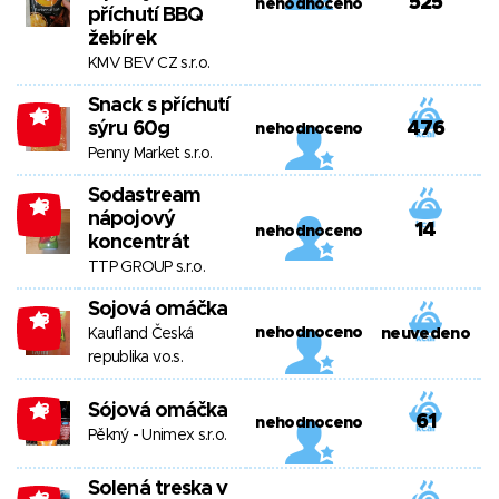
525
nehodnoceno
příchutí BBQ
žebírek
KMV BEV CZ s.r.o.
Snack s příchutí
-13
sýru 60g
476
nehodnoceno
Penny Market s.r.o.
Sodastream
-13
nápojový
14
nehodnoceno
koncentrát
TTP GROUP s.r.o.
Sojová omáčka
-13
nehodnoceno
Kaufland Česká
neuvedeno
republika v.o.s.
Sójová omáčka
-13
61
nehodnoceno
Pěkný - Unimex s.r.o.
Solená treska v