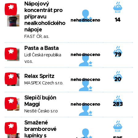
Nápojový
-13
koncentrát pro
přípravu
14
nehodnoceno
nealkoholického
nápoje
FAST ČR, a.s.
Pasta a Basta
-13
79
nehodnoceno
Lidl Česká republika
v.o.s.
Relax Spritz
-13
20
nehodnoceno
MASPEX Czech s.r.o.
Slepičí bujón
-13
Maggi
283
nehodnoceno
Nestlé Česko s.r.o
Smažené
-13
bramborové
lupínky s