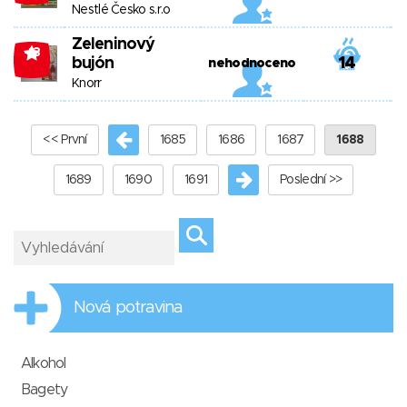
Nestlé Česko s.r.o
Zeleninový
-13
bujón
14
nehodnoceno
Knorr
<< První
1685
1686
1687
1688
1689
1690
1691
Poslední >>
Nová potravina
Alkohol
Bagety