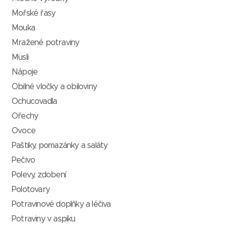
Mořské řasy
Mouka
Mražené potraviny
Müsli
Nápoje
Obilné vločky a obiloviny
Ochucovadla
Ořechy
Ovoce
Paštiky, pomazánky a saláty
Pečivo
Polevy, zdobení
Polotovary
Potravinové doplňky a léčiva
Potraviny v aspiku