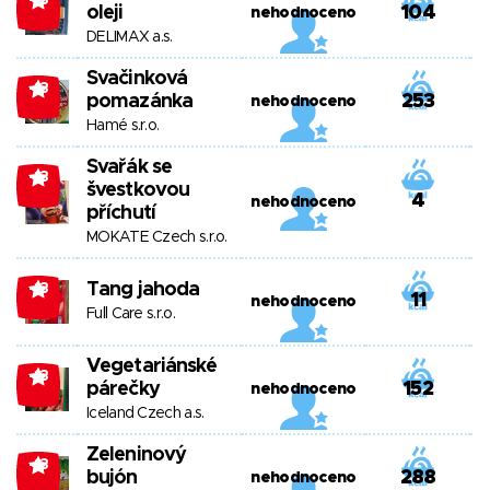
-13
oleji
104
nehodnoceno
DELIMAX a.s.
Svačinková
-13
pomazánka
253
nehodnoceno
Hamé s.r.o.
Svařák se
-13
švestkovou
4
nehodnoceno
příchutí
MOKATE Czech s.r.o.
Tang jahoda
-13
11
nehodnoceno
Full Care s.r.o.
Vegetariánské
-13
párečky
152
nehodnoceno
Iceland Czech a.s.
Zeleninový
-13
bujón
288
nehodnoceno