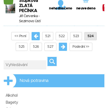
Stupkova
ZLATÁ
nehodnoceno
neuvedeno
PEČÍNKA
Jiří Červenka -
Sezimovo Ústí
<< První
521
522
523
524
525
526
527
Poslední >>
Nová potravina
Alkohol
Bagety