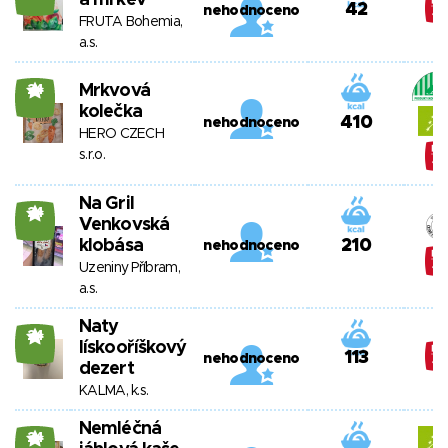
a mrkev
42
nehodnoceno
FRUTA Bohemia,
a.s.
Mrkvová
24
kolečka
410
nehodnoceno
HERO CZECH
s.r.o.
Na Gril
24
Venkovská
klobása
210
nehodnoceno
Uzeniny Příbram,
a.s.
Naty
24
lískooříškový
113
nehodnoceno
dezert
KALMA, k.s.
Nemléčná
24