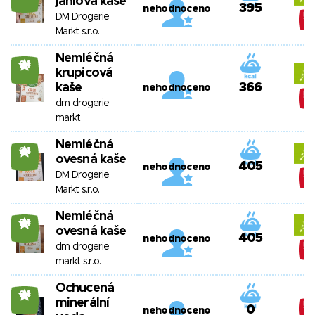
jáhlová kaše
395
nehodnoceno
DM Drogerie
Markt s.r.o.
Nemléčná
24
krupicová
kaše
366
nehodnoceno
dm drogerie
markt
Nemléčná
24
ovesná kaše
405
nehodnoceno
DM Drogerie
Markt s.r.o.
Nemléčná
24
ovesná kaše
405
nehodnoceno
dm drogerie
markt s.r.o.
Ochucená
24
minerální
0
nehodnoceno