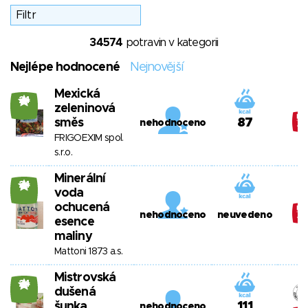
34574
potravin v kategorii
Nejlépe hodnocené
Nejnovější
Mexická
24
zeleninová
směs
87
nehodnoceno
FRIGOEXIM spol.
s.r.o.
Minerální
24
voda
ochucená
nehodnoceno
neuvedeno
esence
maliny
Mattoni 1873 a.s.
Mistrovská
24
dušená
šunka
111
nehodnoceno