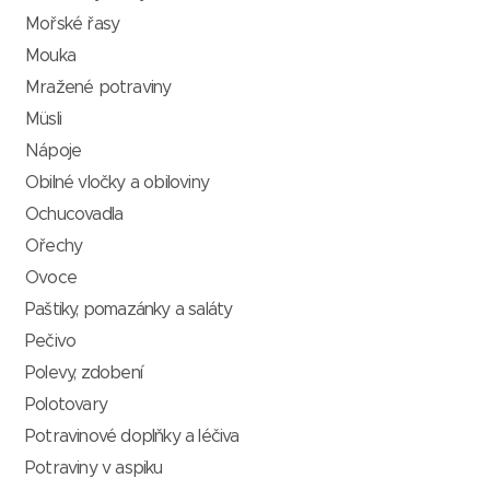
Mořské řasy
Mouka
Mražené potraviny
Müsli
Nápoje
Obilné vločky a obiloviny
Ochucovadla
Ořechy
Ovoce
Paštiky, pomazánky a saláty
Pečivo
Polevy, zdobení
Polotovary
Potravinové doplňky a léčiva
Potraviny v aspiku