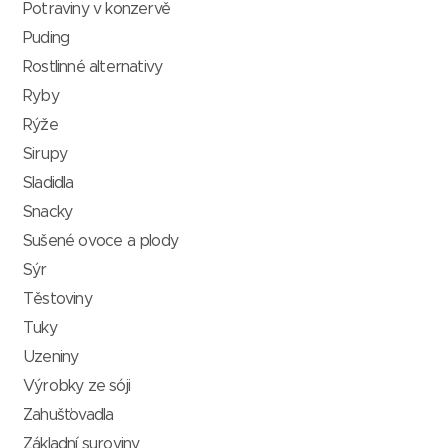
Potraviny v konzervě
Puding
Rostlinné alternativy
Ryby
Rýže
Sirupy
Sladidla
Snacky
Sušené ovoce a plody
Sýr
Těstoviny
Tuky
Uzeniny
Výrobky ze sóji
Zahušťovadla
Základní suroviny