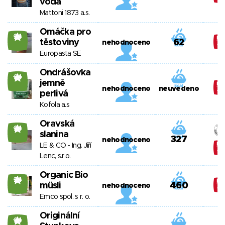
voda
Mattoni 1873 a.s.
Omáčka pro
24
těstoviny
62
nehodnoceno
Europasta SE
Ondrášovka
24
jemně
nehodnoceno
neuvedeno
perlivá
Kofola a.s
Oravská
24
slanina
327
nehodnoceno
LE & CO - Ing. Jiří
Lenc, s.r.o.
Organic Bio
24
müsli
460
nehodnoceno
Emco spol. s r. o.
Originální
24