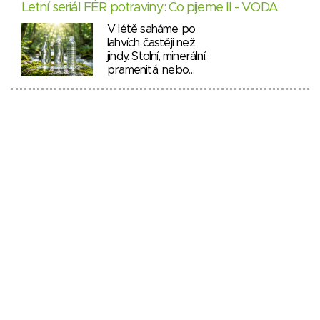
Letní seriál FÉR potraviny: Co pijeme II - VODA
V létě saháme po
lahvích častěji než
jindy. Stolní, minerální,
pramenitá, nebo…