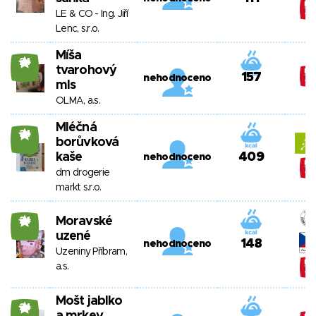
LE & CO - Ing. Jiří
Lenc, s.r.o.
Míša
24
tvarohový
157
nehodnoceno
mls
OLMA, a.s.
Mléčná
24
borůvková
kaše
409
nehodnoceno
dm drogerie
markt s.r.o.
Moravské
24
uzené
148
nehodnoceno
Uzeniny Příbram,
a.s.
Mošt jablko
24