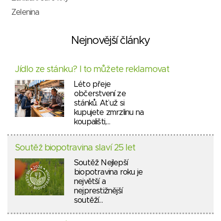
Zelenina
Nejnovější články
Jídlo ze stánku? I to můžete reklamovat
Léto přeje
občerstvení ze
stánků. Ať už si
kupujete zmrzlinu na
koupališti,…
Soutěž biopotravina slaví 25 let
Soutěž Nejlepší
biopotravina roku je
největší a
nejprestižnější
soutěží…