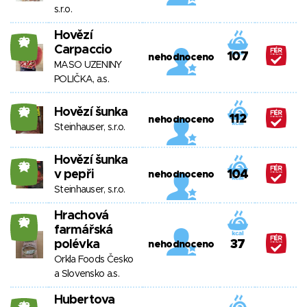
s.r.o.
Hovězí
23
Carpaccio
107
nehodnoceno
MASO UZENINY
POLIČKA, a.s.
Hovězí šunka
23
112
nehodnoceno
Steinhauser, s.r.o.
Hovězí šunka
23
v pepři
104
nehodnoceno
Steinhauser, s.r.o.
Hrachová
23
farmářská
polévka
37
nehodnoceno
Orkla Foods Česko
a Slovensko a.s.
Hubertova
23