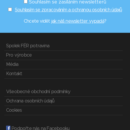
Souhlasím se zasíláním newsletterů
Souhlasím se zpracováním a ochranou osobních údajů
Chcete vidět
jak náš newsletter vypadá
?
Spolek FÉR potravina
Pro výrobce
Média
Kontakt
Všeobecné obchodní podmínky
Ochrana osobních údajů
Cookies
Podpořte nás na Facebooku