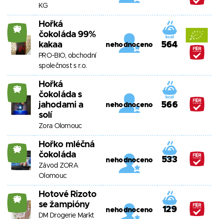
KG
Hořká
23
čokoláda 99%
kakaa
564
nehodnoceno
PRO-BIO, obchodní
společnost s r.o.
Hořká
23
čokoláda s
jahodami a
566
nehodnoceno
solí
Zora Olomouc
Hořko mléčná
23
čokoláda
533
nehodnoceno
Závod ZORA
Olomouc
Hotové Rizoto
23
se žampióny
129
nehodnoceno
DM Drogerie Markt