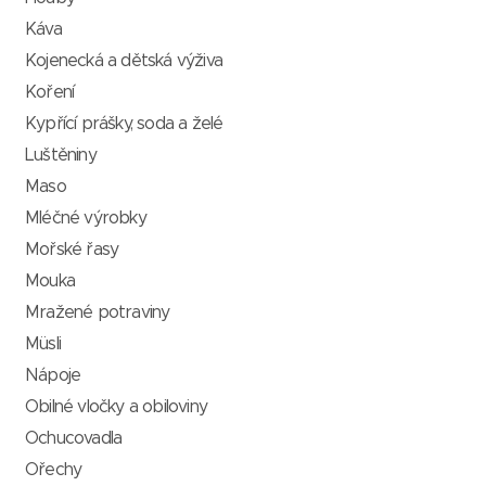
Káva
Kojenecká a dětská výživa
Koření
Kypřící prášky, soda a želé
Luštěniny
Maso
Mléčné výrobky
Mořské řasy
Mouka
Mražené potraviny
Müsli
Nápoje
Obilné vločky a obiloviny
Ochucovadla
Ořechy