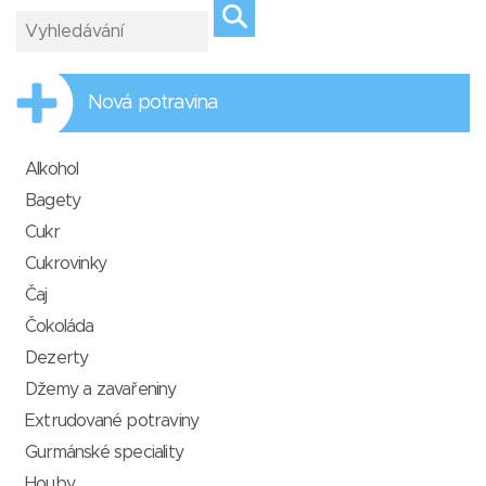
Nová potravina
Alkohol
Bagety
Cukr
Cukrovinky
Čaj
Čokoláda
Dezerty
Džemy a zavařeniny
Extrudované potraviny
Gurmánské speciality
Houby