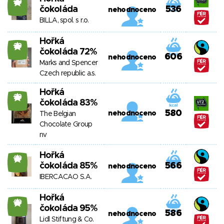
23
čokoláda
536
nehodnoceno
BILLA, spol. s r.o.
Hořká
23
čokoláda 72%
606
nehodnoceno
Marks and Spencer
Czech republic a.s.
Hořká
23
čokoláda 83%
580
nehodnoceno
The Belgian
Chocolate Group
nv
Hořká
23
čokoláda 85%
566
nehodnoceno
IBERCACAO S.A.
Hořká
23
čokoláda 95%
586
nehodnoceno
Lidl Stiftung & Co.