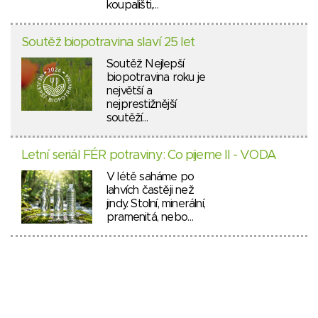
koupališti,…
Soutěž biopotravina slaví 25 let
Soutěž Nejlepší
biopotravina roku je
největší a
nejprestižnější
soutěží…
Letní seriál FÉR potraviny: Co pijeme II - VODA
V létě saháme po
lahvích častěji než
jindy. Stolní, minerální,
pramenitá, nebo…