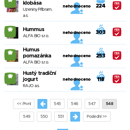
klobása
224
nehodnoceno
Uzeniny Příbram,
a.s.
Hummus
23
303
nehodnoceno
ALFA BIO s.r.o.
Humus
23
pomazánka
253
nehodnoceno
ALFA BIO s.r.o.
Hustý tradiční
23
jogurt
118
nehodnoceno
RAJO a.s.
<< První
545
546
547
548
549
550
551
Poslední >>