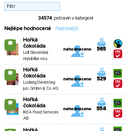
34574
potravin v kategorii
Nejlépe hodnocené
Nejnovější
Hořká
23
čokoláda
565
nehodnoceno
Lidl Slovenská
republika v.o.s.
Hořká
23
čokoláda
529
nehodnoceno
Ludwig Dwersteg
jun. GmbH & Co. KG
Hořká
23
čokoláda
554
nehodnoceno
IKEA Food Services
AB
Hořká