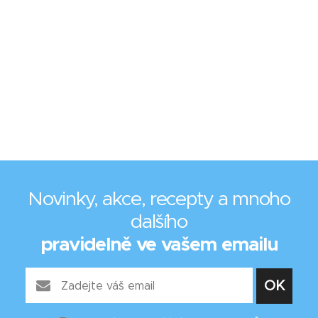
Novinky, akce, recepty a mnoho
dalšího
pravidelně ve vašem emailu