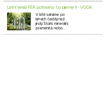
Letní seriál FÉR potraviny: Co pijeme II - VODA
V létě saháme po
lahvích častěji než
jindy. Stolní, minerální,
pramenitá, nebo…