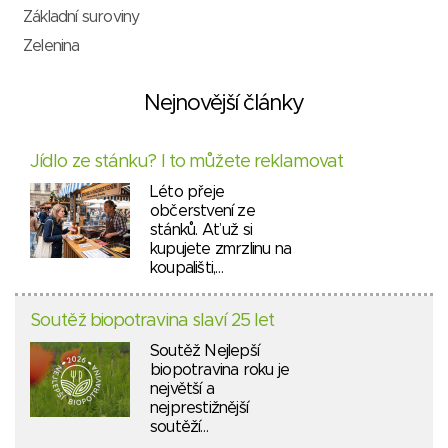
Základní suroviny
Zelenina
Nejnovější články
Jídlo ze stánku? I to můžete reklamovat
Léto přeje
občerstvení ze
stánků. Ať už si
kupujete zmrzlinu na
koupališti,…
Soutěž biopotravina slaví 25 let
Soutěž Nejlepší
biopotravina roku je
největší a
nejprestižnější
soutěží…