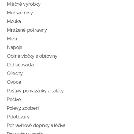
Mléčné výrobky
Mořské řasy
Mouka
Mražené potraviny
Müsli
Nápoje
Obilné vločky a obiloviny
Ochucovadla
Ořechy
Ovoce
Paštiky, pomazánky a saláty
Pečivo
Polevy, zdobení
Polotovary
Potravinové doplňky a léčiva