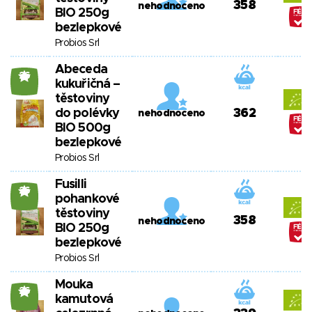
358
nehodnoceno
BIO 250g
bezlepkové
Probios Srl
Abeceda
26
kukuřičná –
těstoviny
do polévky
362
nehodnoceno
BIO 500g
bezlepkové
Probios Srl
Fusilli
26
pohankové
těstoviny
358
nehodnoceno
BIO 250g
bezlepkové
Probios Srl
Mouka
26
kamutová