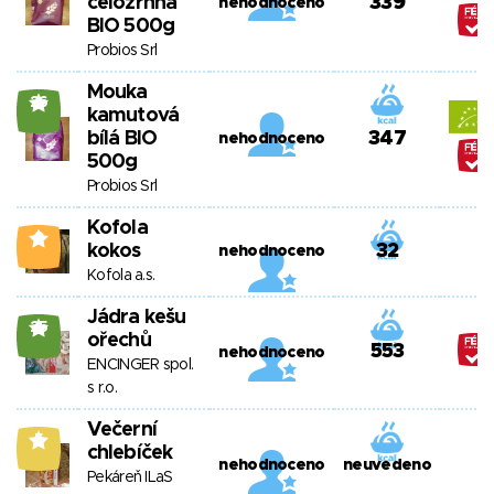
celozrnná
339
nehodnoceno
BIO 500g
Probios Srl
Mouka
26
kamutová
bílá BIO
347
nehodnoceno
500g
Probios Srl
Kofola
0
kokos
32
nehodnoceno
Kofola a.s.
Jádra kešu
25
ořechů
553
nehodnoceno
ENCINGER spol.
s r.o.
Večerní
5
chlebíček
nehodnoceno
neuvedeno
Pekáreň ILaS