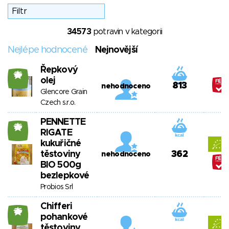
34573
potravin v kategorii
Nejlépe hodnocené
Nejnovější
Řepkový
26
olej
813
nehodnoceno
Glencore Grain
Czech s.r.o.
PENNETTE
26
RIGATE
kukuřičné
těstoviny
362
nehodnoceno
BIO 500g
bezlepkové
Probios Srl
Chifferi
26
pohankové
těstoviny