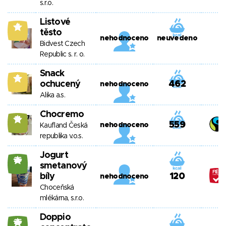
s.r.o.
Listové
7
těsto
nehodnoceno
neuvedeno
Bidvest Czech
Republic s. r. o.
Snack
5
ochucený
462
nehodnoceno
Alika a.s.
Chocremo
14
559
nehodnoceno
Kaufland Česká
republika v.o.s.
Jogurt
26
smetanový
bíly
120
nehodnoceno
Choceňská
mlékárna, s.r.o.
Doppio
25