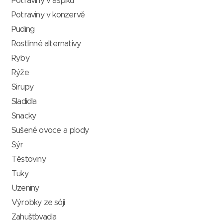
Potraviny v aspiku
Potraviny v konzervě
Puding
Rostlinné alternativy
Ryby
Rýže
Sirupy
Sladidla
Snacky
Sušené ovoce a plody
Sýr
Těstoviny
Tuky
Uzeniny
Výrobky ze sóji
Zahušťovadla