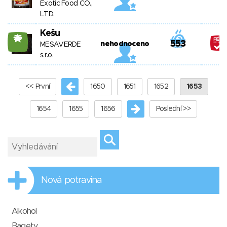
Exotic Food CO.,
LTD.
Kešu
26
553
nehodnoceno
MESAVERDE
s.r.o.
<< První
1650
1651
1652
1653
1654
1655
1656
Poslední >>
Nová potravina
Alkohol
Bagety