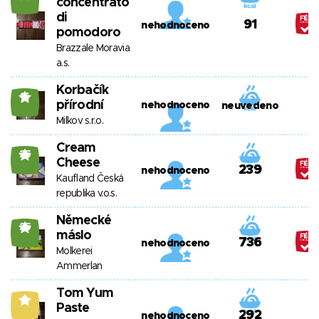
concentrato
di
91
nehodnoceno
pomodoro
Brazzale Moravia
a.s.
Korbačík
16
přírodní
nehodnoceno
neuvedeno
Milkov s.r.o.
Cream
25
Cheese
239
nehodnoceno
Kaufland Česká
republika v.o.s.
Německé
25
máslo
736
nehodnoceno
Molkerei
Ammerlan
Tom Yum
9
Paste
292
nehodnoceno