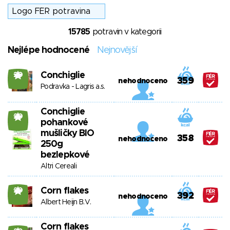
15785
potravin v kategorii
Nejlépe hodnocené
Nejnovější
Conchiglie
20
359
nehodnoceno
Podravka - Lagris a.s.
Conchiglie
20
pohankové
mušličky BIO
358
nehodnoceno
250g
bezlepkové
Altri Cereali
Corn flakes
20
392
nehodnoceno
Albert Heijn B.V.
Corn flakes