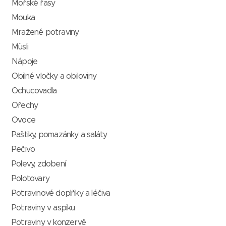
Mořské řasy
Mouka
Mražené potraviny
Müsli
Nápoje
Obilné vločky a obiloviny
Ochucovadla
Ořechy
Ovoce
Paštiky, pomazánky a saláty
Pečivo
Polevy, zdobení
Polotovary
Potravinové doplňky a léčiva
Potraviny v aspiku
Potraviny v konzervě