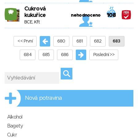
Cukrová
20
kukuřice
108
nehodnoceno
BCE, Kft
<< První
680
681
682
683
684
685
686
Poslední >>
Nová potravina
Alkohol
Bagety
Cukr