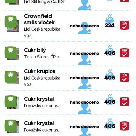
Lidl Stiftung & Co. KG
Crownfield
20
směs vloček
324
nehodnoceno
Lidl Česká republika
v.o.s.
Cukr bílý
20
406
nehodnoceno
Tesco Stores ČR a.
Cukr krupice
20
406
nehodnoceno
Lidl Česká republika
v.o.s.
Cukr krystal
20
406
nehodnoceno
Povážský cukor a.s.
Cukr krystal
20
406
nehodnoceno
Považský cukor a.s.