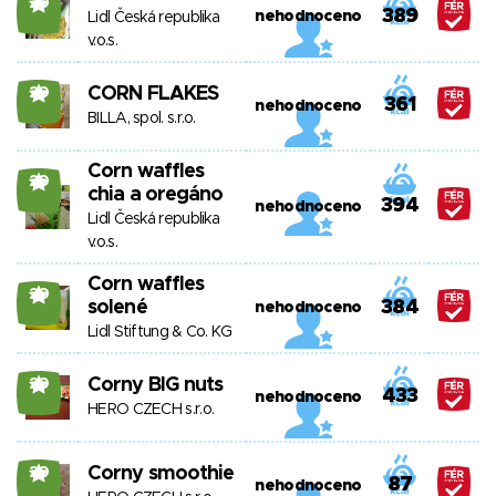
20
389
nehodnoceno
Lidl Česká republika
v.o.s.
CORN FLAKES
20
361
nehodnoceno
BILLA, spol. s.r.o.
Corn waffles
20
chia a oregáno
394
nehodnoceno
Lidl Česká republika
v.o.s.
Corn waffles
20
solené
384
nehodnoceno
Lidl Stiftung & Co. KG
Corny BIG nuts
20
433
nehodnoceno
HERO CZECH s.r.o.
Corny smoothie
20
87
nehodnoceno