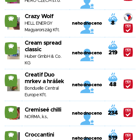
HERO CZECH s.r.o.
Crazy Wolf
20
8
HELL ENERGY
nehodnoceno
Magyarország Kft.
Cream spread
20
classic
219
nehodnoceno
Huber GmbH & Co.
KG
Creatif Duo
20
mrkev a hrášek
48
nehodnoceno
Bonduelle Central
Europe Kft.
Cremiseé chilli
20
234
nehodnoceno
NORMA, k.s.,
Croccantini
20
519
nehodnoceno