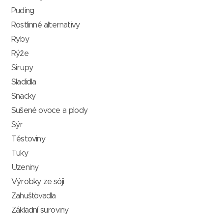
Puding
Rostlinné alternativy
Ryby
Rýže
Sirupy
Sladidla
Snacky
Sušené ovoce a plody
Sýr
Těstoviny
Tuky
Uzeniny
Výrobky ze sóji
Zahušťovadla
Základní suroviny