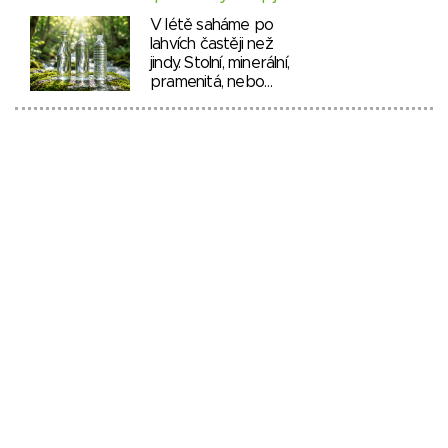
V létě saháme po
lahvích častěji než
jindy. Stolní, minerální,
pramenitá, nebo…