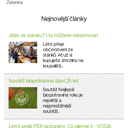
Zelenina
Nejnovější články
Jídlo ze stánku? I to můžete reklamovat
Léto přeje
občerstvení ze
stánků. Ať už si
kupujete zmrzlinu na
koupališti,…
Soutěž biopotravina slaví 25 let
Soutěž Nejlepší
biopotravina roku je
největší a
nejprestižnější
soutěží…
Letní seriál FÉR potraviny: Co pijeme II - VODA