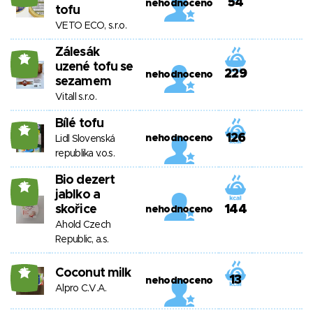
54
nehodnoceno
tofu
VETO ECO, s.r.o.
Zálesák
16
uzené tofu se
229
nehodnoceno
sezamem
Vitall s.r.o.
Bílé tofu
15
126
nehodnoceno
Lidl Slovenská
republika v.o.s.
Bio dezert
15
jablko a
skořice
144
nehodnoceno
Ahold Czech
Republic, a.s.
Coconut milk
15
13
nehodnoceno
Alpro C.V.A.