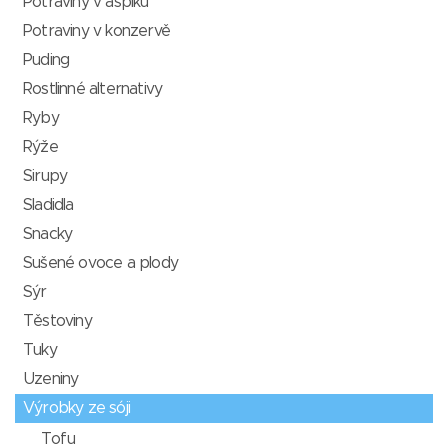
Potraviny v aspiku
Potraviny v konzervě
Puding
Rostlinné alternativy
Ryby
Rýže
Sirupy
Sladidla
Snacky
Sušené ovoce a plody
Sýr
Těstoviny
Tuky
Uzeniny
Výrobky ze sóji
Tofu