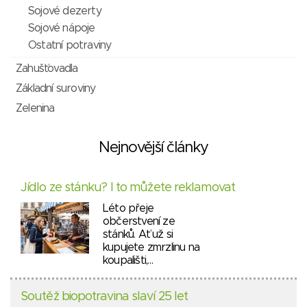
Sojové dezerty
Sojové nápoje
Ostatní potraviny
Zahušťovadla
Základní suroviny
Zelenina
Nejnovější články
Jídlo ze stánku? I to můžete reklamovat
Léto přeje
občerstvení ze
stánků. Ať už si
kupujete zmrzlinu na
koupališti,…
Soutěž biopotravina slaví 25 let