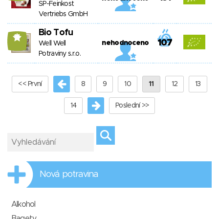
SP-Feinkost
Vertriebs GmbH
Bio Tofu
14
107
nehodnoceno
Well Well
Potraviny s.r.o.
<< První
8
9
10
11
12
13
14
Poslední >>
Nová potravina
Alkohol
Bagety