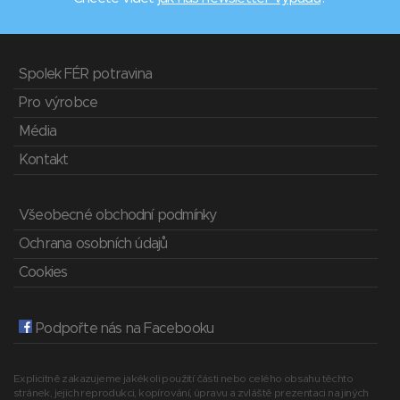
Spolek FÉR potravina
Pro výrobce
Média
Kontakt
Všeobecné obchodní podmínky
Ochrana osobních údajů
Cookies
Podpořte nás na Facebooku
Explicitně zakazujeme jakékoli použití části nebo celého obsahu těchto
stránek, jejich reprodukci, kopírování, úpravu a zvláště prezentaci na jiných