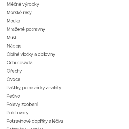
Mléčné výrobky
Mořské řasy
Mouka
Mražené potraviny
Müsli
Nápoje
Obilné vločky a obiloviny
Ochucovadla
Ořechy
Ovoce
Paštiky, pomazánky a saláty
Pečivo
Polevy, zdobení
Polotovary
Potravinové doplňky a léčiva