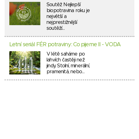
Soutěž Nejlepší
biopotravina roku je
největší a
nejprestižnější
soutěží…
Letní seriál FÉR potraviny: Co pijeme II - VODA
V létě saháme po
lahvích častěji než
jindy. Stolní, minerální,
pramenitá, nebo…