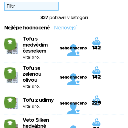
327
potravin v kategorii
Nejlépe hodnocené
Nejnovější
Tofu s
16
medvědím
142
nehodnoceno
česnekem
Vitall s.r.o.
Tofu se
16
zelenou
142
nehodnoceno
olivou
Vitall s.r.o.
Tofu z udírny
16
229
nehodnoceno
Vitall s.r.o.
Veto Silken
16
hedvábné