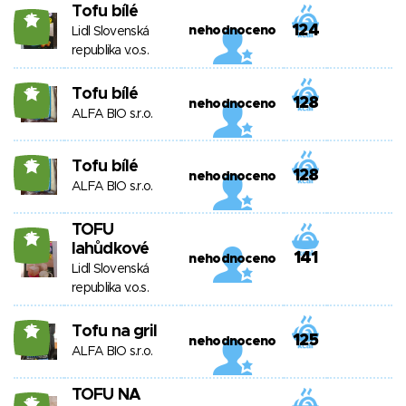
Tofu bílé
15
124
nehodnoceno
Lidl Slovenská
republika v.o.s.
Tofu bílé
15
128
nehodnoceno
ALFA BIO s.r.o.
Tofu bílé
15
128
nehodnoceno
ALFA BIO s.r.o.
TOFU
15
lahůdkové
141
nehodnoceno
Lidl Slovenská
republika v.o.s.
Tofu na gril
15
125
nehodnoceno
ALFA BIO s.r.o.
TOFU NA
15