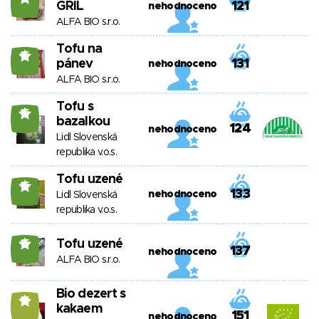
GRIL
121
nehodnoceno
ALFA BIO s.r.o.
Tofu na
15
pánev
131
nehodnoceno
ALFA BIO s.r.o.
Tofu s
15
bazalkou
124
nehodnoceno
Lidl Slovenská
republika v.o.s.
Tofu uzené
15
133
nehodnoceno
Lidl Slovenská
republika v.o.s.
Tofu uzené
15
137
nehodnoceno
ALFA BIO s.r.o.
Bio dezert s
14
kakaem
151
nehodnoceno