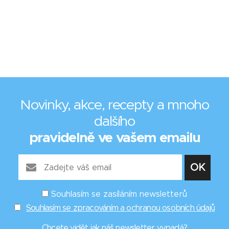
Novinky, akce, recepty a mnoho
dalšího
pravidelně ve vašem emailu
Souhlasím se zasíláním newsletterů
Souhlasím se zpracováním a ochranou osobních údajů
Chcete vidět
jak náš newsletter vypadá
?