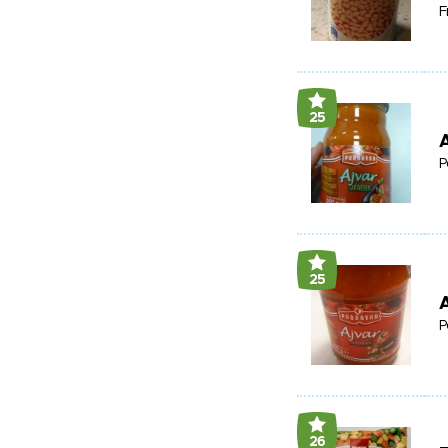
F
25
A
P
25
A
P
26