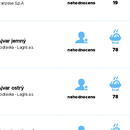
19
nehodnoceno
ranzese S.p.A
jvar jemný
odravka - Lagris a.s.
78
nehodnoceno
jvar ostrý
odravka - Lagris a.s.
78
nehodnoceno