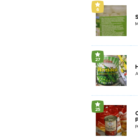
6
S
M
27
H
A
25
C
P