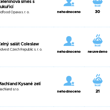
eleninová směs s
ukuřicí
30
nehodnoceno
idfood Opava s. r. o.
elný salát Coleslaw
idvest Czech Republic s. r. o.
nehodnoceno
neuvedeno
achland Kysané zelí
achland s.r.o.
21
nehodnoceno