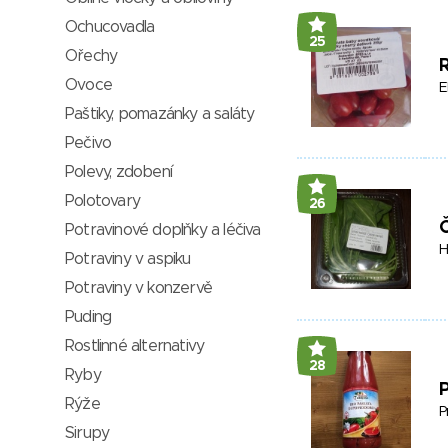
Ochucovadla
25
Ořechy
Ovoce
E
Paštiky, pomazánky a saláty
Pečivo
Polevy, zdobení
Polotovary
26
Potravinové doplňky a léčiva
H
Potraviny v aspiku
Potraviny v konzervě
Puding
Rostlinné alternativy
28
Ryby
P
Rýže
P
Sirupy