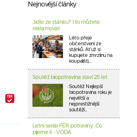
Nejnovější články
Jídlo ze stánku? I to můžete
reklamovat
Léto přeje
občerstvení ze
stánků. Ať už si
kupujete zmrzlinu na
koupališti,…
Soutěž biopotravina slaví 25 let
Soutěž Nejlepší
biopotravina roku je
největší a
nejprestižnější
soutěží…
Letní seriál FÉR potraviny: Co
pijeme II - VODA