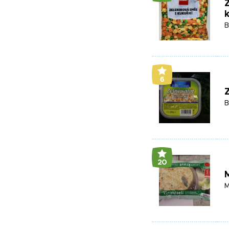
Z
k
B
6
Z
B
20
M
M