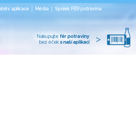
bilní aplikace
Média
Spolek FÉR potravina
Nakupujte
fér potraviny
>
bez éček
s naší aplikací