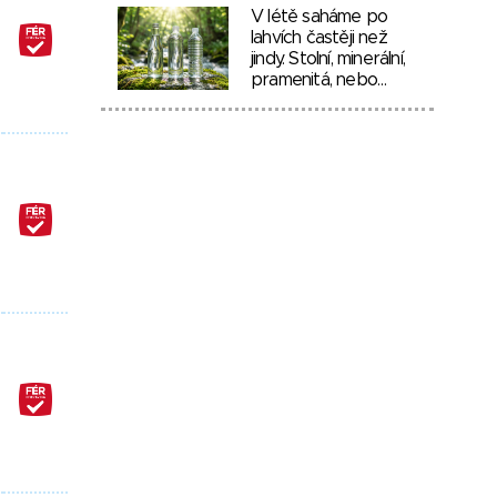
V létě saháme po
lahvích častěji než
jindy. Stolní, minerální,
pramenitá, nebo…