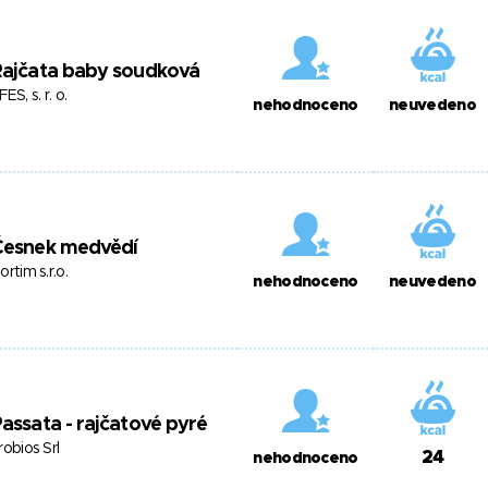
Rajčata baby soudková
FES, s. r. o.
nehodnoceno
neuvedeno
Česnek medvědí
ortim s.r.o.
nehodnoceno
neuvedeno
assata - rajčatové pyré
robios Srl
24
nehodnoceno