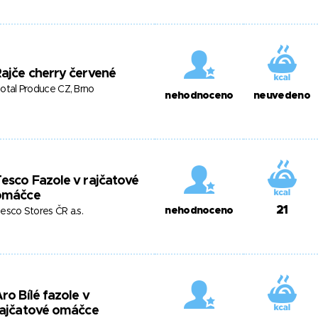
ajče cherry červené
otal Produce CZ, Brno
nehodnoceno
neuvedeno
esco Fazole v rajčatové
omáčce
21
nehodnoceno
esco Stores ČR a.s.
ro Bílé fazole v
rajčatové omáčce