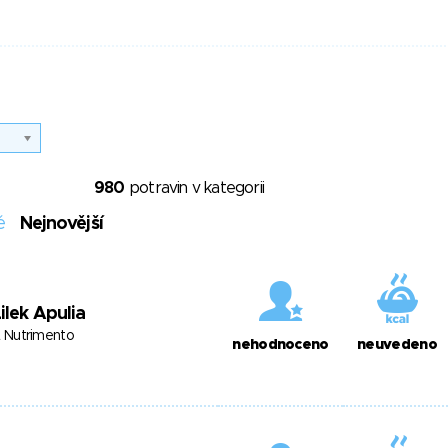
980
potravin v kategorii
é
Nejnovější
ilek Apulia
L Nutrimento
nehodnoceno
neuvedeno