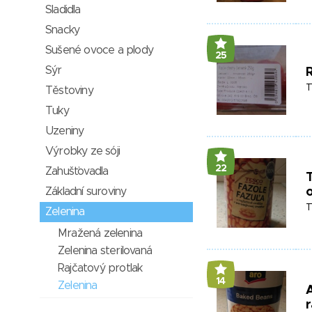
Sladidla
Snacky
Sušené ovoce a plody
25
Sýr
R
T
Těstoviny
Tuky
Uzeniny
Výrobky ze sóji
22
Zahušťovadla
T
Základní suroviny
T
Zelenina
Mražená zelenina
Zelenina sterilovaná
Rajčatový protlak
14
Zelenina
A