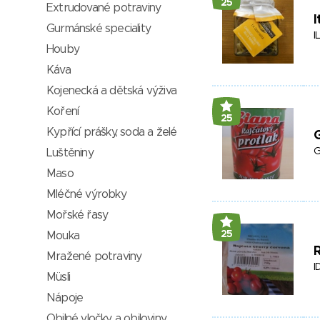
25
Extrudované potraviny
I
Gurmánské speciality
I
Houby
Káva
Kojenecká a dětská výživa
Koření
25
Kypřící prášky, soda a želé
G
G
Luštěniny
Maso
Mléčné výrobky
Mořské řasy
25
Mouka
R
Mražené potraviny
I
Müsli
Nápoje
Obilné vločky a obiloviny