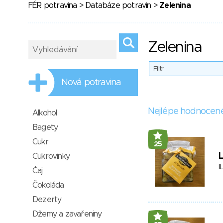
FÉR potravina
>
Databáze potravin
>
Zelenina
Zelenina
Filtr
Nová potravina
Nejlépe hodnocen
Alkohol
Bagety
Cukr
25
L
Cukrovinky
I
Čaj
Čokoláda
Dezerty
Džemy a zavařeniny