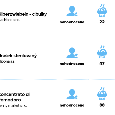
ilberzwiebeln - cibulky
achland s.r.o.
22
nehodnoceno
rášek sterilovaný
libona a.s.
47
nehodnoceno
oncentrato di
Pomodoro
88
nehodnoceno
enny market s.r.o.