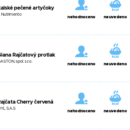
talské pečené artyčoky
L Nutrimento
nehodnoceno
neuvedeno
iana Rajčatový protlak
ASTON, spol. s.r.o.
nehodnoceno
neuvedeno
ajčata Cherry červená
DYL S.A.S
nehodnoceno
neuvedeno