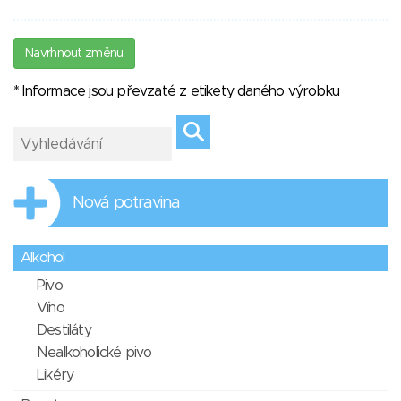
Navrhnout změnu
* Informace jsou převzaté z etikety daného výrobku
Nová potravina
Alkohol
Pivo
Víno
Destiláty
Nealkoholické pivo
Likéry