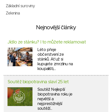
Základní suroviny
Zelenina
Nejnovější články
Jídlo ze stánku? I to můžete reklamovat
Léto přeje
občerstvení ze
stánků. Ať už si
kupujete zmrzlinu na
koupališti,…
Soutěž biopotravina slaví 25 let
Soutěž Nejlepší
biopotravina roku je
největší a
nejprestižnější
soutěží…