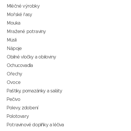
Mléčné výrobky
Mořské řasy
Mouka
Mražené potraviny
Müsli
Nápoje
Obilné vločky a obiloviny
Ochucovadla
Ořechy
Ovoce
Paštiky, pomazánky a saláty
Pečivo
Polevy, zdobení
Polotovary
Potravinové doplňky a léčiva