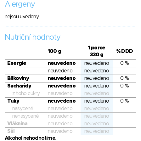
Alergeny
nejsou uvedeny
Nutriční hodnoty
1 porce
100 g
% DDD
330 g
Energie
neuvedeno
neuvedeno
0 %
neuvedeno
neuvedeno
Bílkoviny
neuvedeno
neuvedeno
0 %
Sacharidy
neuvedeno
neuvedeno
0 %
z toho cukry
neuvedeno
neuvedeno
Tuky
neuvedeno
neuvedeno
0 %
nasycené
neuvedeno
neuvedeno
nenasycené
neuvedeno
neuvedeno
Vláknina
neuvedeno
neuvedeno
Sůl
neuvedeno
neuvedeno
Alkohol nehodnotíme.