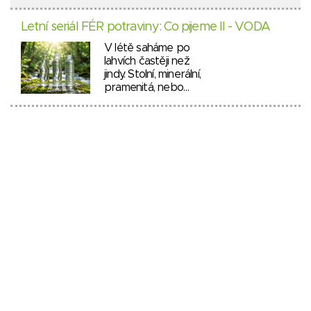
Letní seriál FÉR potraviny: Co pijeme II - VODA
V létě saháme po
lahvích častěji než
jindy. Stolní, minerální,
pramenitá, nebo…