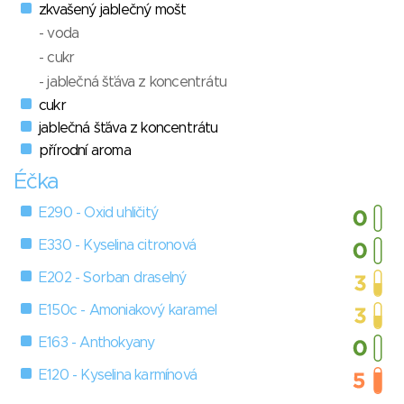
zkvašený jablečný mošt
- voda
- cukr
- jablečná šťáva z koncentrátu
cukr
jablečná šťáva z koncentrátu
přírodní aroma
Éčka
E290 - Oxid uhličitý
E330 - Kyselina citronová
E202 - Sorban draselný
E150c - Amoniakový karamel
E163 - Anthokyany
E120 - Kyselina karmínová