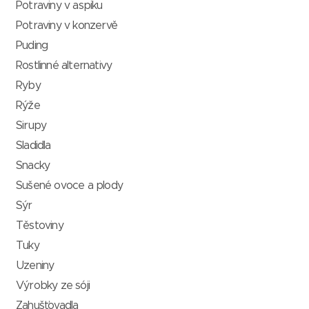
Potraviny v aspiku
Potraviny v konzervě
Puding
Rostlinné alternativy
Ryby
Rýže
Sirupy
Sladidla
Snacky
Sušené ovoce a plody
Sýr
Těstoviny
Tuky
Uzeniny
Výrobky ze sóji
Zahušťovadla