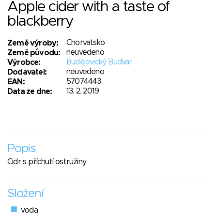
Apple cider with a taste of
blackberry
Chorvatsko
Země výroby:
neuvedeno
Země původu:
Budějovický Budvar
Výrobce:
neuvedeno
Dodavatel:
57074443
EAN:
13. 2. 2019
Data ze dne:
Popis
Cidr s příchutí ostružiny
Složení
voda