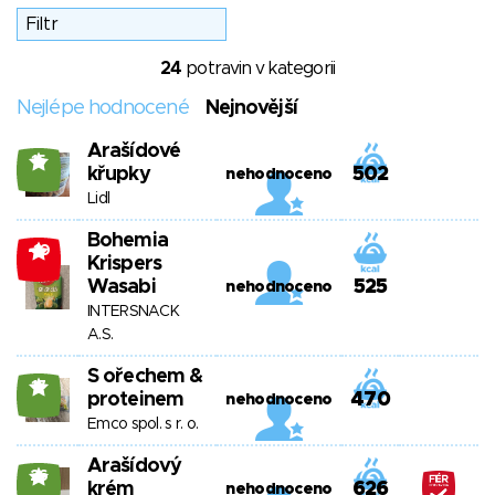
24
potravin v kategorii
Nejlépe hodnocené
Nejnovější
Arašídové
15
křupky
502
nehodnoceno
Lidl
Bohemia
-10
Krispers
Wasabi
525
nehodnoceno
INTERSNACK
A.S.
S ořechem &
17
proteinem
470
nehodnoceno
Emco spol. s r. o.
Arašídový
26
krém
626
nehodnoceno