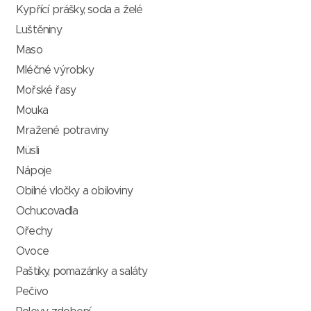
Kypřící prášky, soda a želé
Luštěniny
Maso
Mléčné výrobky
Mořské řasy
Mouka
Mražené potraviny
Müsli
Nápoje
Obilné vločky a obiloviny
Ochucovadla
Ořechy
Ovoce
Paštiky, pomazánky a saláty
Pečivo