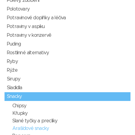
Polevy, zdobení
Polotovary
Potravinové doplňky a léčiva
Potraviny v aspiku
Potraviny v konzervě
Puding
Rostlinné alternativy
Ryby
Rýže
Sirupy
Sladidla
Snacky
Chipsy
Křupky
Slané tyčky a preclíky
Arašídové snacky