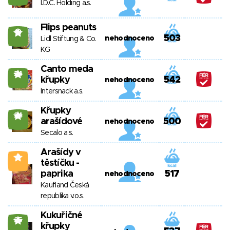
I.D.C. Holding a.s.
Flips peanuts
18
503
nehodnoceno
Lidl Stiftung & Co.
KG
Canto meda
24
křupky
542
nehodnoceno
Intersnack a.s.
Křupky
24
arašídové
500
nehodnoceno
Secalo a.s.
Arašídy v
2
těstíčku -
paprika
517
nehodnoceno
Kaufland Česká
republika v.o.s.
Kukuřičné
25
křupky