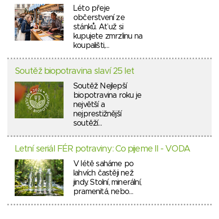
Léto přeje
občerstvení ze
stánků. Ať už si
kupujete zmrzlinu na
koupališti,…
Soutěž biopotravina slaví 25 let
Soutěž Nejlepší
biopotravina roku je
největší a
nejprestižnější
soutěží…
Letní seriál FÉR potraviny: Co pijeme II - VODA
V létě saháme po
lahvích častěji než
jindy. Stolní, minerální,
pramenitá, nebo…