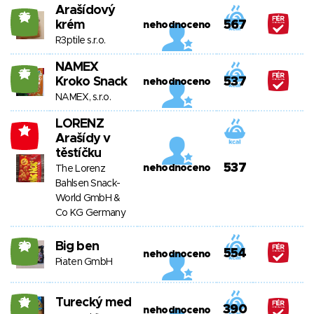
Arašídový
26
krém
567
nehodnoceno
R3ptile s.r.o.
NAMEX
25
Kroko Snack
537
nehodnoceno
NAMEX, s.r.o.
LORENZ
-1
Arašídy v
těstíčku
537
nehodnoceno
The Lorenz
Bahlsen Snack-
World GmbH &
Co KG Germany
Big ben
20
554
nehodnoceno
Piaten GmbH
Turecký med
21
390
nehodnoceno