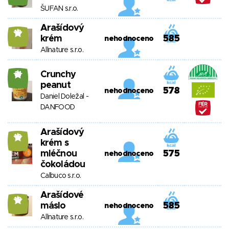
ŠUFAN s.r.o.
Arašídový
10
krém
585
nehodnoceno
Allnature s.r.o.
Crunchy
21
peanut
578
nehodnoceno
Daniel Doležal -
DANFOOD
Arašídový
10
krém s
mléčnou
575
nehodnoceno
čokoládou
Calbuco s.r.o.
Arašídové
10
máslo
585
nehodnoceno
Allnature s.r.o.