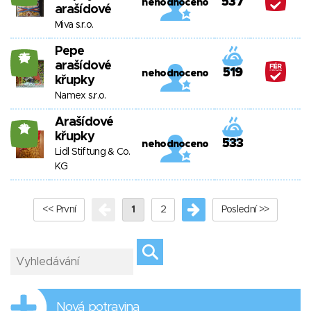
537
nehodnoceno
arašídové
Miva s.r.o.
Pepe
25
arašídové
519
nehodnoceno
křupky
Namex s.r.o.
Arašídové
18
křupky
533
nehodnoceno
Lidl Stiftung & Co.
KG
<< První
1
2
Poslední >>
Nová potravina