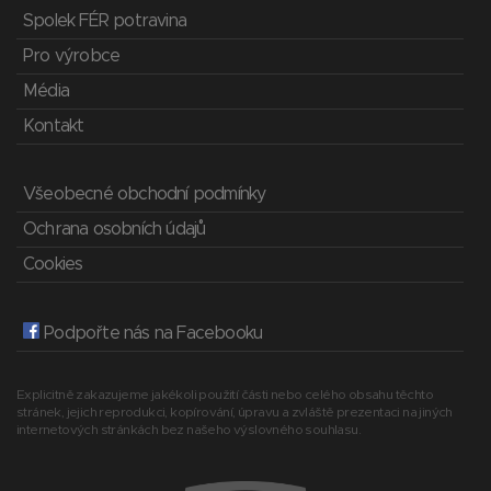
Spolek FÉR potravina
Pro výrobce
Média
Kontakt
Všeobecné obchodní podmínky
Ochrana osobních údajů
Cookies
Podpořte nás na Facebooku
Explicitně zakazujeme jakékoli použití části nebo celého obsahu těchto
stránek, jejich reprodukci, kopírování, úpravu a zvláště prezentaci na jiných
internetových stránkách bez našeho výslovného souhlasu.