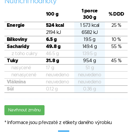
Nutriční hodnoty
1 porce
100 g
% DDD
300 g
Energie
524 kcal
1 573 kcal
25 %
2194 kJ
6582 kJ
Bílkoviny
6.5 g
19.5 g
10 %
Sacharidy
49.8 g
149.4 g
55 %
z toho cukry
46.5 g
139.5 g
Tuky
31.8 g
95.4 g
45 %
nasycené
17 g
51 g
nenasycené
neuvedeno
neuvedeno
Vláknina
neuvedeno
neuvedeno
Sůl
0.12 g
0.36 g
Navrhnout změnu
* Informace jsou převzaté z etikety daného výrobku