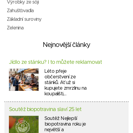
Výrobky ze sóji
Zahušťovadla
Základní suroviny
Zelenina
Nejnovější články
Jídlo ze stánku? I to můžete reklamovat
Léto přeje
občerstvení ze
stánků. Ať už si
kupujete zmrzlinu na
koupališti,…
Soutěž biopotravina slaví 25 let
Soutěž Nejlepší
biopotravina roku je
největší a