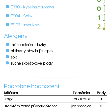
E330 - Kyselina citronová
E904 - Šelak
E1103 - Invertasa
Alergeny
mléko, mléčné složky
obiloviny obsahující lepek
soja
suché skořápkové plody
Podrobné hodnocení
Kritérium
Poznámka
Body
Loga
FAIRTRADE
1
Konkrétní země původu/výrobce
jen prodejce
0