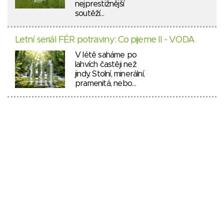
nejprestižnější
soutěží…
Letní seriál FÉR potraviny: Co pijeme II - VODA
V létě saháme po
lahvích častěji než
jindy. Stolní, minerální,
pramenitá, nebo…