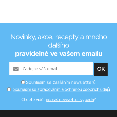
Novinky, akce, recepty a mnoho
dalšího
pravidelně ve vašem emailu
Souhlasím se zasíláním newsletterů
Souhlasím se zpracováním a ochranou osobních údajů
Chcete vidět
jak náš newsletter vypadá
?