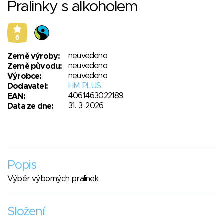
Pralinky s alkoholem
6
neuvedeno
Země výroby:
neuvedeno
Země původu:
neuvedeno
Výrobce:
HM PLUS
Dodavatel:
4061463022189
EAN:
31. 3. 2026
Data ze dne:
Popis
Výběr výborných pralinek.
Složení