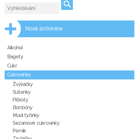
Nová potravina
Alkohol
Bagety
Cukr
Cukrovinky
Žvýkačky
Sušenky
Piškoty
Bonbóny
Müsli tyčinky
Sezamové cukrovinky
Perník
Trubičky