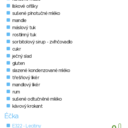
lískové oříšky
sušené plnotučné mléko
mandle
máslový tuk
rostlinný tuk
sorbitolový sirup - zvlhčovadlo
cukr
ječný slad
gluten
slazené kondenzované mléko
třešňový likér
mandlový likér
rum
sušené odtučněné mléko
kávový krokant
Éčka
E322 - Lecitiny