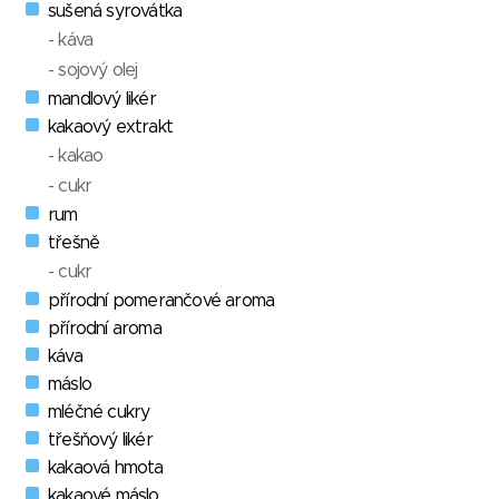
sušená syrovátka
- káva
- sojový olej
mandlový likér
kakaový extrakt
- kakao
- cukr
rum
třešně
- cukr
přírodní pomerančové aroma
přírodní aroma
káva
máslo
mléčné cukry
třešňový likér
kakaová hmota
kakaové máslo