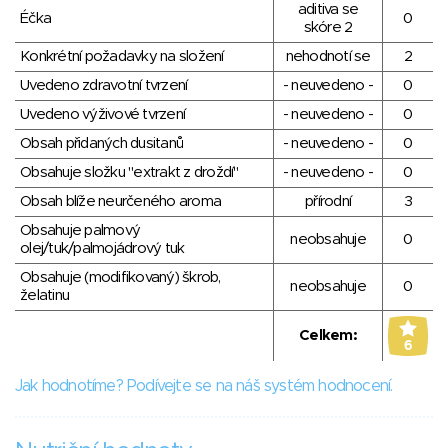
aditiva se
Éčka
0
skóre 2
Konkrétní požadavky na složení
nehodnotí se
2
Uvedeno zdravotní tvrzení
- neuvedeno -
0
Uvedeno výživové tvrzení
- neuvedeno -
0
Obsah přidaných dusitanů
- neuvedeno -
0
Obsahuje složku "extrakt z droždí"
- neuvedeno -
0
Obsah blíže neurčeného aroma
přírodní
3
Obsahuje palmový
neobsahuje
0
olej/tuk/palmojádrový tuk
Obsahuje (modifikovaný) škrob,
neobsahuje
0
želatinu
Celkem:
6
Jak hodnotíme? Podívejte se na náš systém hodnocení.