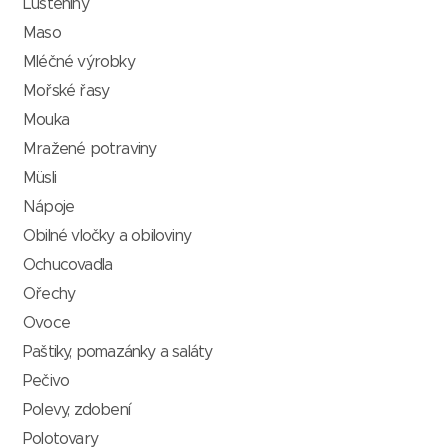
Luštěniny
Maso
Mléčné výrobky
Mořské řasy
Mouka
Mražené potraviny
Müsli
Nápoje
Obilné vločky a obiloviny
Ochucovadla
Ořechy
Ovoce
Paštiky, pomazánky a saláty
Pečivo
Polevy, zdobení
Polotovary