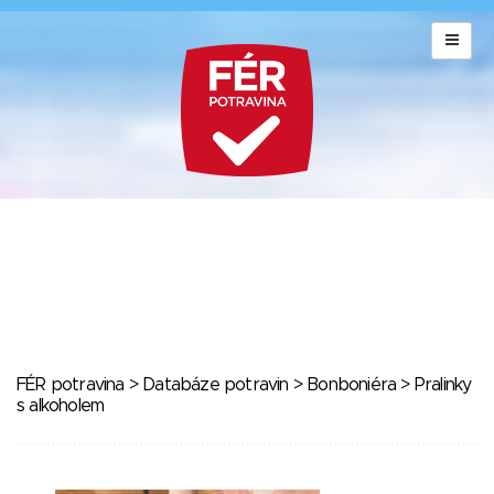
FÉR potravina
>
Databáze potravin
>
Bonboniéra
> Pralinky
s alkoholem