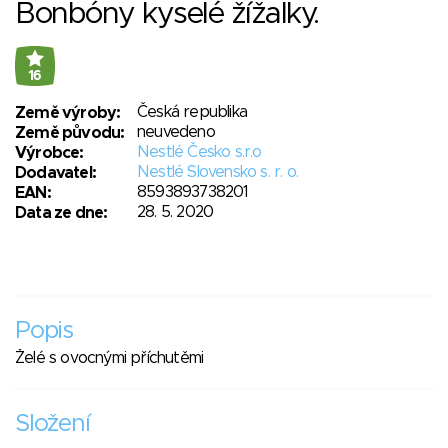
Bonbóny kyselé žížalky.
16
Česká republika
Země výroby:
neuvedeno
Země původu:
Nestlé Česko s.r.o
Výrobce:
Nestlé Slovensko s. r. o.
Dodavatel:
8593893738201
EAN:
28. 5. 2020
Data ze dne:
Popis
Želé s ovocnými příchutěmi
Složení