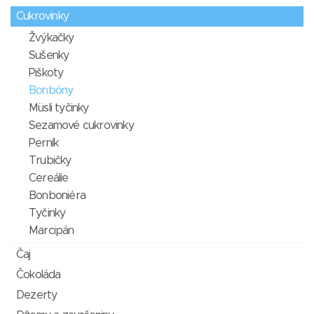
Cukrovinky
Žvýkačky
Sušenky
Piškoty
Bonbóny
Müsli tyčinky
Sezamové cukrovinky
Perník
Trubičky
Cereálie
Bonboniéra
Tyčinky
Marcipán
Čaj
Čokoláda
Dezerty