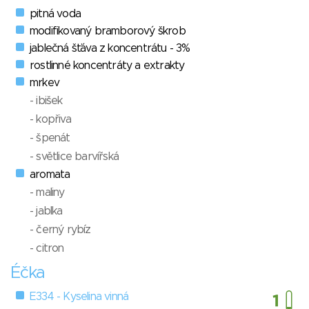
pitná voda
modifikovaný bramborový škrob
jablečná šťáva z koncentrátu - 3%
rostlinné koncentráty a extrakty
mrkev
- ibišek
- kopřiva
- špenát
- světlice barvířská
aromata
- maliny
- jablka
- černý rybíz
- citron
Éčka
E334 - Kyselina vinná