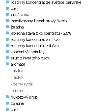
rostlinný koncentrát ze světlice barvířské
cukr
pitná voda
modifikovaný bramborový škrob
želatina
jablečná šťáva z koncentrátu - 2,5%
rostlinný koncentrát z mrkve
rostlinný koncentrát z ibišku
koncentrát spiruliny
sirup z invertního cukru
aromata
- malina
- jablko
- černý rybíz
- citron
glukózový sirup
želatina
cukr