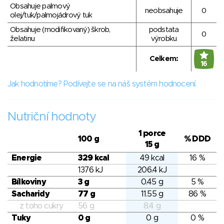
Obsahuje palmový
neobsahuje
0
olej/tuk/palmojádrový tuk
Obsahuje (modifikovaný) škrob,
podstata
0
želatinu
výrobku
Celkem:
16
Jak hodnotíme? Podívejte se na náš systém hodnocení.
Nutriční hodnoty
1 porce
100 g
% DDD
15 g
Energie
329 kcal
49 kcal
16 %
1376 kJ
206.4 kJ
Bílkoviny
3 g
0.45 g
5 %
Sacharidy
77 g
11.55 g
86 %
z toho cukry
56 g
8.4 g
Tuky
0 g
0 g
0 %