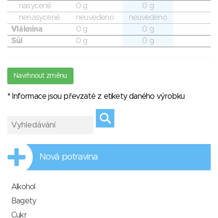
nasycené
0 g
0 g
nenasycené
neuvedeno
neuvedeno
Vláknina
0 g
0 g
Sůl
0 g
0 g
Navrhnout změnu
* Informace jsou převzaté z etikety daného výrobku
Nová potravina
Alkohol
Bagety
Cukr