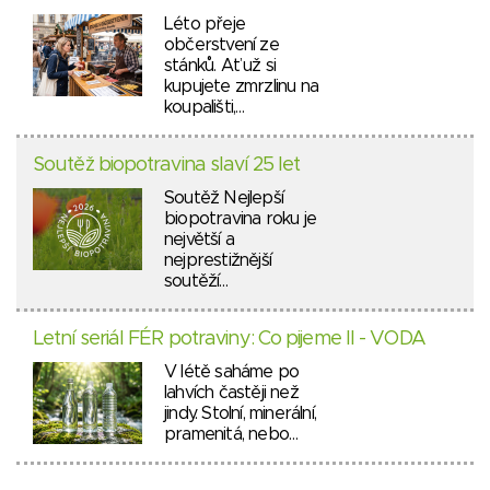
Léto přeje
občerstvení ze
stánků. Ať už si
kupujete zmrzlinu na
koupališti,…
Soutěž biopotravina slaví 25 let
Soutěž Nejlepší
biopotravina roku je
největší a
nejprestižnější
soutěží…
Letní seriál FÉR potraviny: Co pijeme II - VODA
V létě saháme po
lahvích častěji než
jindy. Stolní, minerální,
pramenitá, nebo…