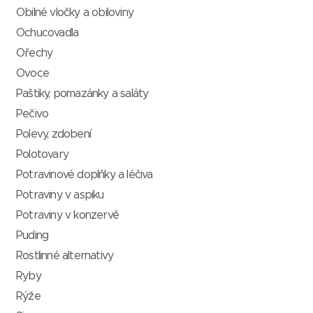
Obilné vločky a obiloviny
Ochucovadla
Ořechy
Ovoce
Paštiky, pomazánky a saláty
Pečivo
Polevy, zdobení
Polotovary
Potravinové doplňky a léčiva
Potraviny v aspiku
Potraviny v konzervě
Puding
Rostlinné alternativy
Ryby
Rýže