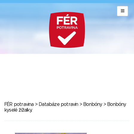
FÉR potravina
>
Databáze potravin
>
Bonbóny
> Bonbóny
kyselé žížalky.