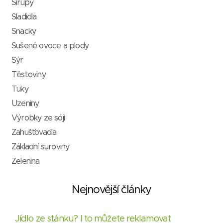
Sirupy
Sladidla
Snacky
Sušené ovoce a plody
Sýr
Těstoviny
Tuky
Uzeniny
Výrobky ze sóji
Zahušťovadla
Základní suroviny
Zelenina
Nejnovější články
Jídlo ze stánku? I to můžete reklamovat