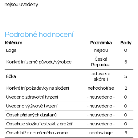
nejsou uvedeny
Podrobné hodnocení
Kritérium
Poznámka
Body
Loga
nejsou
0
Česká
Konkrétní země původu/výrobce
6
Republika
aditiva se
Éčka
5
skóre 1
Konkrétní požadavky na složení
nehodnotí se
2
Uvedeno zdravotní tvrzení
- neuvedeno -
0
Uvedeno výživové tvrzení
- neuvedeno -
0
Obsah přidaných dusitanů
- neuvedeno -
0
Obsahuje složku "extrakt z droždí"
- neuvedeno -
0
Obsah blíže neurčeného aroma
neobsahuje
3