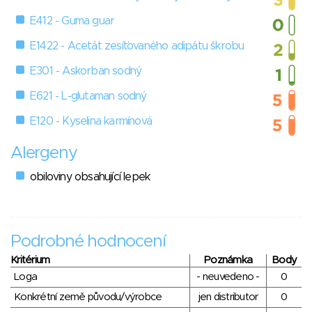
E412 - Guma guar
E1422 - Acetát zesíťovaného adipátu škrobu
E301 - Askorban sodný
E621 - L-glutaman sodný
E120 - Kyselina karmínová
Alergeny
obiloviny obsahující lepek
Podrobné hodnocení
Kritérium
Poznámka
Body
Loga
- neuvedeno -
0
Konkrétní země původu/výrobce
jen distributor
0