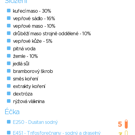
Složení
kuřecí maso - 30%
vepřové sádlo - 16%
vepřové maso - 10%
drůběží maso strojně oddělené - 10%
vepřové kůže - 5%
pitná voda
žemle - 10%
jedlá sůl
bramborový škrob
směs koření
extrakty koření
dextróza
rýžová vláknina
Éčka
E250 - Dusitan sodný
E451 - Trifosforečnany - sodný a draselný