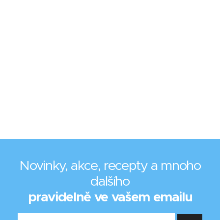
Novinky, akce, recepty a mnoho
dalšího
pravidelně ve vašem emailu