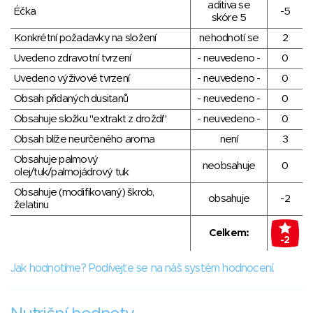
aditiva se
Éčka
-5
skóre 5
Konkrétní požadavky na složení
nehodnotí se
2
Uvedeno zdravotní tvrzení
- neuvedeno -
0
Uvedeno výživové tvrzení
- neuvedeno -
0
Obsah přidaných dusitanů
- neuvedeno -
0
Obsahuje složku "extrakt z droždí"
- neuvedeno -
0
Obsah blíže neurčeného aroma
není
3
Obsahuje palmový
neobsahuje
0
olej/tuk/palmojádrový tuk
Obsahuje (modifikovaný) škrob,
obsahuje
-2
želatinu
Celkem:
-2
Jak hodnotíme? Podívejte se na náš systém hodnocení.