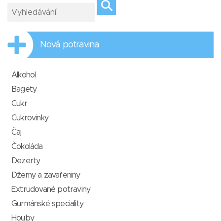
Nová potravina
Alkohol
Bagety
Cukr
Cukrovinky
Čaj
Čokoláda
Dezerty
Džemy a zavařeniny
Extrudované potraviny
Gurmánské speciality
Houby