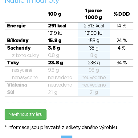
Nutriční hodnoty
1 porce
100 g
% DDD
1000 g
Energie
291 kcal
2 913 kcal
14 %
1219 kJ
12190 kJ
Bílkoviny
15.8 g
158 g
24 %
Sacharidy
3.8 g
38 g
4 %
z toho cukry
0.8 g
8 g
Tuky
23.8 g
238 g
34 %
nasycené
9.8 g
98 g
nenasycené
neuvedeno
neuvedeno
Vláknina
neuvedeno
neuvedeno
Sůl
2.1 g
21 g
Navrhnout změnu
* Informace jsou převzaté z etikety daného výrobku