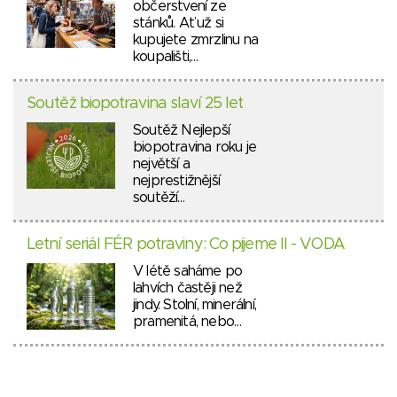
občerstvení ze
stánků. Ať už si
kupujete zmrzlinu na
koupališti,…
Soutěž biopotravina slaví 25 let
Soutěž Nejlepší
biopotravina roku je
největší a
nejprestižnější
soutěží…
Letní seriál FÉR potraviny: Co pijeme II - VODA
V létě saháme po
lahvích častěji než
jindy. Stolní, minerální,
pramenitá, nebo…