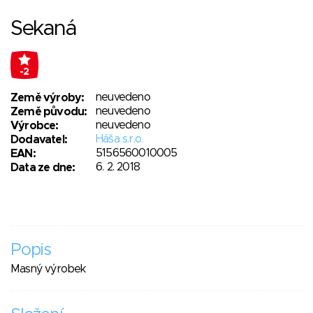
Sekaná
-2
neuvedeno
Země výroby:
neuvedeno
Země původu:
neuvedeno
Výrobce:
Háša s.r.o.
Dodavatel:
5156560010005
EAN:
6. 2. 2018
Data ze dne:
Popis
Masný výrobek