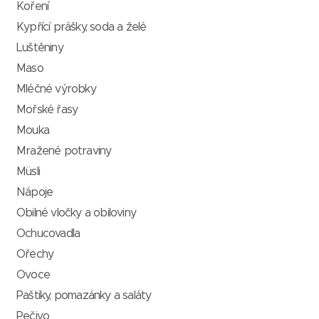
Koření
Kypřící prášky, soda a želé
Luštěniny
Maso
Mléčné výrobky
Mořské řasy
Mouka
Mražené potraviny
Müsli
Nápoje
Obilné vločky a obiloviny
Ochucovadla
Ořechy
Ovoce
Paštiky, pomazánky a saláty
Pečivo