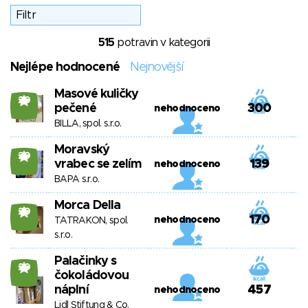
515
potravin v kategorii
Nejlépe hodnocené
Nejnovější
Masové kuličky
20
pečené
300
nehodnoceno
BILLA, spol. s.r.o.
Moravský
20
vrabec se zelím
139
nehodnoceno
BAPA s.r.o.
Morca Della
20
170
nehodnoceno
TATRAKON, spol.
s.r.o.
Palačinky s
20
čokoládovou
náplní
457
nehodnoceno
Lidl Stiftung & Co.