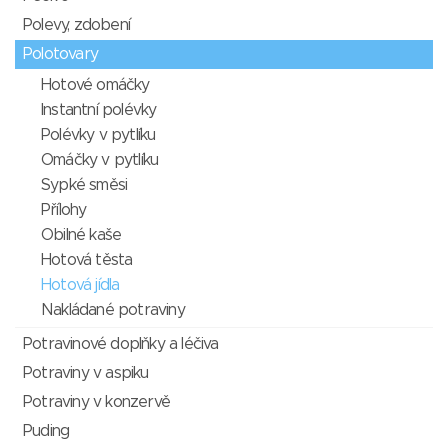
Polevy, zdobení
Polotovary
Hotové omáčky
Instantní polévky
Polévky v pytlíku
Omáčky v pytlíku
Sypké směsi
Přílohy
Obilné kaše
Hotová těsta
Hotová jídla
Nakládané potraviny
Potravinové doplňky a léčiva
Potraviny v aspiku
Potraviny v konzervě
Puding