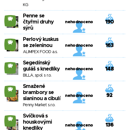
KG
Penne se
20
čtyřmi druhy
190
nehodnoceno
sýrů
Perlový kuskus
20
se zeleninou
163
nehodnoceno
ALIMPEX FOOD a.s.
Segedínský
20
guláš s knedlíky
148
nehodnoceno
BILLA, spol. s r.o.
Smažené
20
brambory se
92
nehodnoceno
slaninou a cibulí
Penny Market s.r.o.
Svíčková s
20
houskovými
136
nehodnoceno
knedlíky