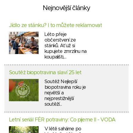
Nejnovější články
Jídlo ze stánku? I to můžete reklamovat
Léto přeje
občerstvení ze
stánků. Ať už si
kupujete zmrzlinu na
koupališti,…
Soutěž biopotravina slaví 25 let
Soutěž Nejlepší
biopotravina roku je
největší a
nejprestižnější
soutěží…
Letní seriál FÉR potraviny: Co pijeme II - VODA
V létě saháme po