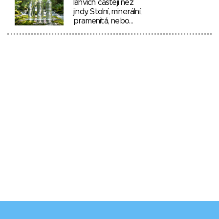
lahvích častěji než
jindy. Stolní, minerální,
pramenitá, nebo…