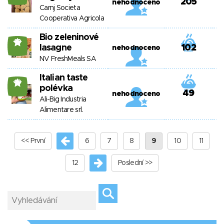
205
nehodnoceno
Carnj Societa
Cooperativa Agricola
Bio zeleninové
19
lasagne
102
nehodnoceno
NV FreshMeals SA
Italian taste
19
polévka
49
nehodnoceno
Ali-Big Industria
Alimentare srl.
<< První
6
7
8
9
10
11
12
Poslední >>