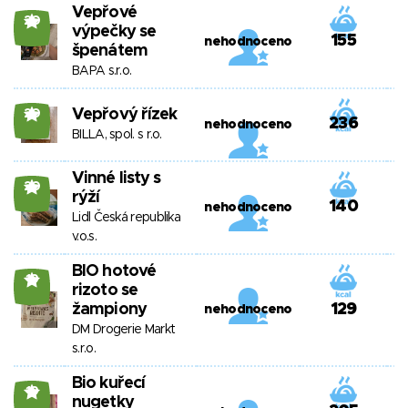
Vepřové
20
výpečky se
155
nehodnoceno
špenátem
BAPA s.r.o.
Vepřový řízek
20
236
nehodnoceno
BILLA, spol. s r.o.
Vinné listy s
20
rýží
140
nehodnoceno
Lidl Česká republika
v.o.s.
BIO hotové
19
rizoto se
žampiony
129
nehodnoceno
DM Drogerie Markt
s.r.o.
Bio kuřecí
19
nugetky