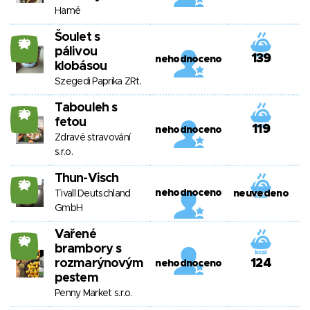
Hamé
Šoulet s
20
pálivou
139
nehodnoceno
klobásou
Szegedi Paprika ZRt.
Tabouleh s
20
fetou
119
nehodnoceno
Zdravé stravování
s.r.o.
Thun-Visch
20
nehodnoceno
Tivall Deutschland
neuvedeno
GmbH
Vařené
20
brambory s
rozmarýnovým
124
nehodnoceno
pestem
Penny Market s.r.o.