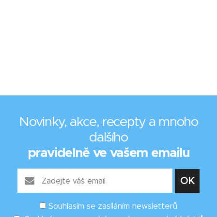
Novinky, akce, recepty a mnoho
dalšího
pravidelně ve vašem emailu
Souhlasím se zasíláním newsletterů