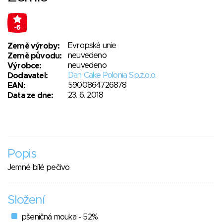
-6
Evropská unie
Země výroby:
neuvedeno
Země původu:
neuvedeno
Výrobce:
Dan Cake Polonia Sp.z.o.o.
Dodavatel:
5900864726878
EAN:
23. 6. 2018
Data ze dne:
Popis
Jemné bílé pečivo
Složení
pšeničná mouka - 52%