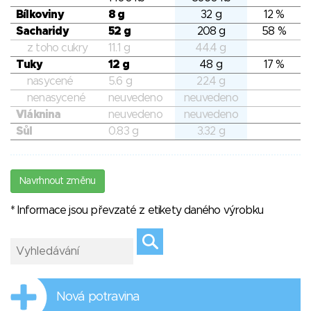
Bílkoviny
8 g
32 g
12 %
Sacharidy
52 g
208 g
58 %
z toho cukry
11.1 g
44.4 g
Tuky
12 g
48 g
17 %
nasycené
5.6 g
22.4 g
nenasycené
neuvedeno
neuvedeno
Vláknina
neuvedeno
neuvedeno
Sůl
0.83 g
3.32 g
Navrhnout změnu
* Informace jsou převzaté z etikety daného výrobku
Nová potravina