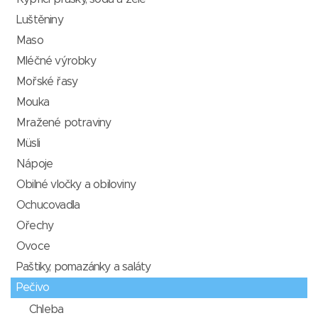
Luštěniny
Maso
Mléčné výrobky
Mořské řasy
Mouka
Mražené potraviny
Müsli
Nápoje
Obilné vločky a obiloviny
Ochucovadla
Ořechy
Ovoce
Paštiky, pomazánky a saláty
Pečivo
Chleba