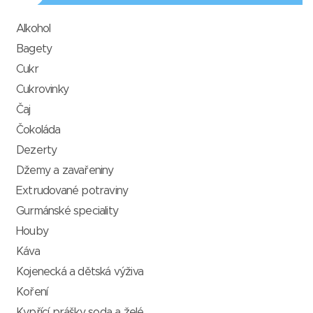
Alkohol
Bagety
Cukr
Cukrovinky
Čaj
Čokoláda
Dezerty
Džemy a zavařeniny
Extrudované potraviny
Gurmánské speciality
Houby
Káva
Kojenecká a dětská výživa
Koření
Kypřící prášky, soda a želé