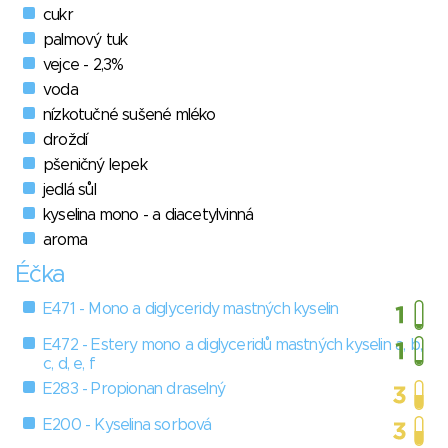
cukr
palmový tuk
vejce - 2,3%
voda
nízkotučné sušené mléko
droždí
pšeničný lepek
jedlá sůl
kyselina mono - a diacetylvinná
aroma
Éčka
E471 - Mono a diglyceridy mastných kyselin
E472 - Estery mono a diglyceridů mastných kyselin a, b,
c, d, e, f
E283 - Propionan draselný
E200 - Kyselina sorbová