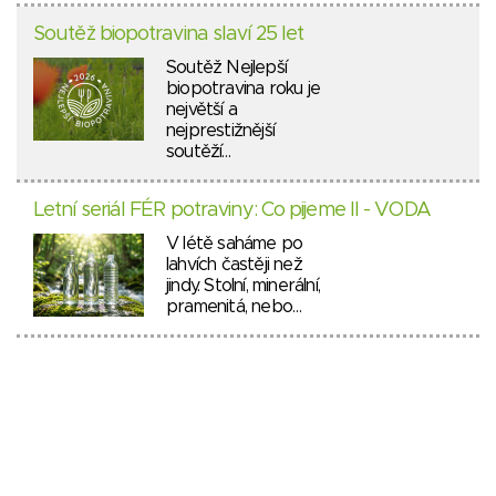
Soutěž biopotravina slaví 25 let
Soutěž Nejlepší
biopotravina roku je
největší a
nejprestižnější
soutěží…
Letní seriál FÉR potraviny: Co pijeme II - VODA
V létě saháme po
lahvích častěji než
jindy. Stolní, minerální,
pramenitá, nebo…