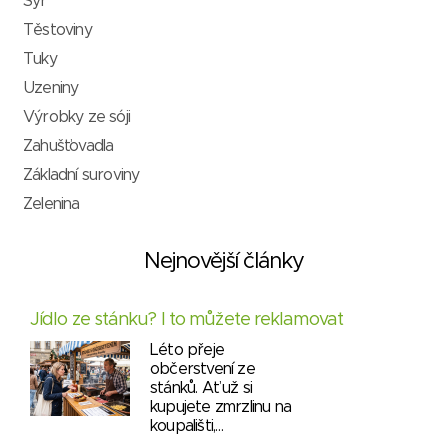
Sýr
Těstoviny
Tuky
Uzeniny
Výrobky ze sóji
Zahušťovadla
Základní suroviny
Zelenina
Nejnovější články
Jídlo ze stánku? I to můžete reklamovat
Léto přeje
občerstvení ze
stánků. Ať už si
kupujete zmrzlinu na
koupališti,…