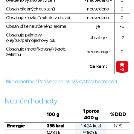
Uvedeno výživové tvrzení
- neuvedeno -
0
Obsah přidaných dusitanů
- neuvedeno -
0
Obsahuje složku "extrakt z droždí"
- neuvedeno -
0
Obsah blíže neurčeného aroma
je
-5
Obsahuje palmový
obsahuje
-2
olej/tuk/palmojádrový tuk
Obsahuje (modifikovaný) škrob,
neobsahuje
0
želatinu
Celkem:
-6
Jak hodnotíme? Podívejte se na náš systém hodnocení.
Nutriční hodnoty
1 porce
100 g
% DDD
400 g
Energie
356 kcal
1 424 kcal
17 %
1490 kJ
5960 kJ