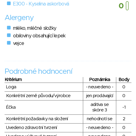
E300 - Kyselina askorbová
Alergeny
mléko, mléčné složky
obiloviny obsahující lepek
vejce
Podrobné hodnocení
Kritérium
Poznámka
Body
Loga
- neuvedeno -
0
Konkrétní země původu/výrobce
jen prodávající
0
aditiva se
Éčka
-1
skóre 3
Konkrétní požadavky na složení
nehodnotí se
2
Uvedeno zdravotní tvrzení
- neuvedeno -
0