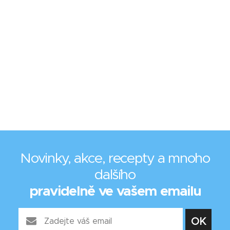
Novinky, akce, recepty a mnoho
dalšího
pravidelně ve vašem emailu