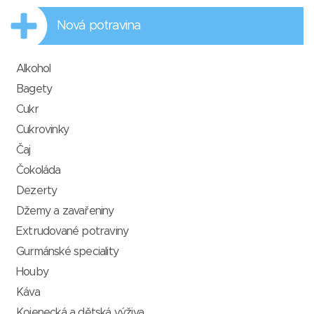
Nová potravina
Alkohol
Bagety
Cukr
Cukrovinky
Čaj
Čokoláda
Dezerty
Džemy a zavařeniny
Extrudované potraviny
Gurmánské speciality
Houby
Káva
Kojenecká a dětská výživa