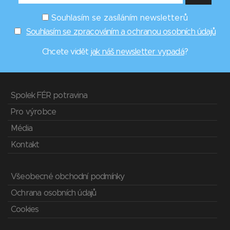
Souhlasím se zasíláním newsletterů
Souhlasím se zpracováním a ochranou osobních údajů
Chcete vidět
jak náš newsletter vypadá
?
Spolek FÉR potravina
Pro výrobce
Média
Kontakt
Všeobecné obchodní podmínky
Ochrana osobních údajů
Cookies