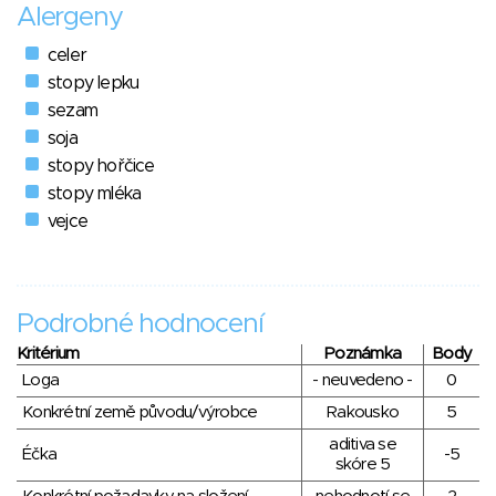
Alergeny
celer
stopy lepku
sezam
soja
stopy hořčice
stopy mléka
vejce
Podrobné hodnocení
Kritérium
Poznámka
Body
Loga
- neuvedeno -
0
Konkrétní země původu/výrobce
Rakousko
5
aditiva se
Éčka
-5
skóre 5