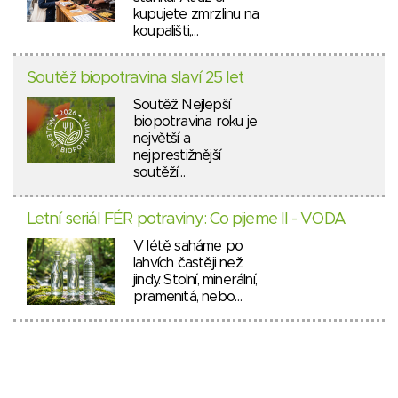
kupujete zmrzlinu na
koupališti,…
Soutěž biopotravina slaví 25 let
Soutěž Nejlepší
biopotravina roku je
největší a
nejprestižnější
soutěží…
Letní seriál FÉR potraviny: Co pijeme II - VODA
V létě saháme po
lahvích častěji než
jindy. Stolní, minerální,
pramenitá, nebo…