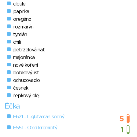
cibule
paprika
oregáno
rozmarýn
tymián
chilli
petrželová nať
majoránka
nové koření
bobkový list
ochucovadlo
česnek
řepkový olej
Éčka
E621 - L-glutaman sodný
E551 - Oxid křemičitý