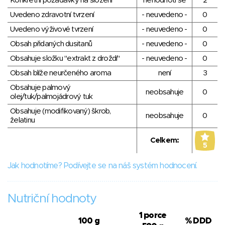
Konkrétní požadavky na složení
nehodnotí se
2
Uvedeno zdravotní tvrzení
- neuvedeno -
0
Uvedeno výživové tvrzení
- neuvedeno -
0
Obsah přidaných dusitanů
- neuvedeno -
0
Obsahuje složku "extrakt z droždí"
- neuvedeno -
0
Obsah blíže neurčeného aroma
není
3
Obsahuje palmový
neobsahuje
0
olej/tuk/palmojádrový tuk
Obsahuje (modifikovaný) škrob,
neobsahuje
0
želatinu
Celkem:
5
Jak hodnotíme? Podívejte se na náš systém hodnocení.
Nutriční hodnoty
1 porce
100 g
% DDD