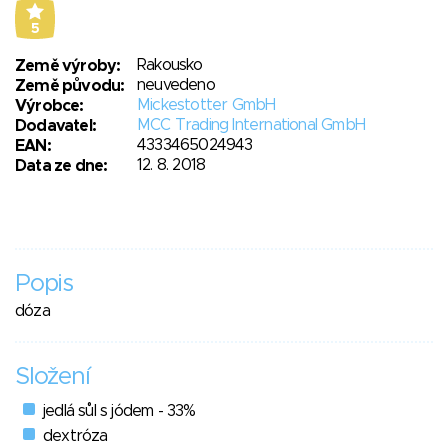
5
Rakousko
Země výroby:
neuvedeno
Země původu:
Mickestotter GmbH
Výrobce:
MCC Trading International GmbH
Dodavatel:
4333465024943
EAN:
12. 8. 2018
Data ze dne:
Popis
dóza
Složení
jedlá sůl s jódem - 33%
dextróza