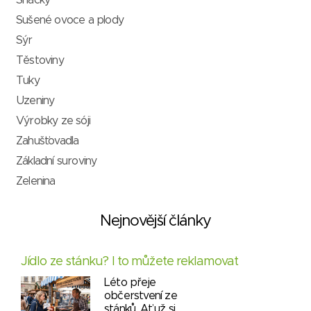
Snacky
Sušené ovoce a plody
Sýr
Těstoviny
Tuky
Uzeniny
Výrobky ze sóji
Zahušťovadla
Základní suroviny
Zelenina
Nejnovější články
Jídlo ze stánku? I to můžete reklamovat
Léto přeje
občerstvení ze
stánků. Ať už si