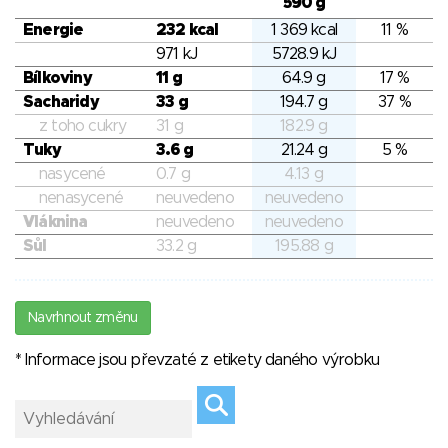
590 g
Energie
232 kcal
1 369 kcal
11 %
971 kJ
5728.9 kJ
Bílkoviny
11 g
64.9 g
17 %
Sacharidy
33 g
194.7 g
37 %
z toho cukry
31 g
182.9 g
Tuky
3.6 g
21.24 g
5 %
nasycené
0.7 g
4.13 g
nenasycené
neuvedeno
neuvedeno
Vláknina
neuvedeno
neuvedeno
Sůl
33.2 g
195.88 g
Navrhnout změnu
* Informace jsou převzaté z etikety daného výrobku