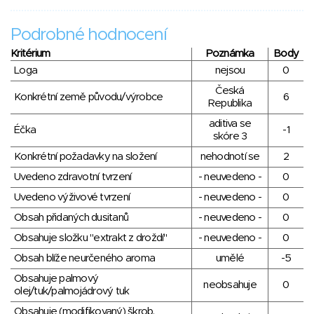
Podrobné hodnocení
Kritérium
Poznámka
Body
Loga
nejsou
0
Česká
Konkrétní země původu/výrobce
6
Republika
aditiva se
Éčka
-1
skóre 3
Konkrétní požadavky na složení
nehodnotí se
2
Uvedeno zdravotní tvrzení
- neuvedeno -
0
Uvedeno výživové tvrzení
- neuvedeno -
0
Obsah přidaných dusitanů
- neuvedeno -
0
Obsahuje složku "extrakt z droždí"
- neuvedeno -
0
Obsah blíže neurčeného aroma
umělé
-5
Obsahuje palmový
neobsahuje
0
olej/tuk/palmojádrový tuk
Obsahuje (modifikovaný) škrob,