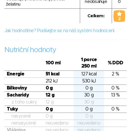
neobsahuje
0
želatinu
Celkem:
2
Jak hodnotíme? Podívejte se na náš systém hodnocení.
Nutriční hodnoty
1 porce
100 ml
% DDD
250 ml
Energie
51 kcal
127 kcal
2 %
212 kJ
530 kJ
Bílkoviny
0 g
0 g
0 %
Sacharidy
12 g
30 g
13 %
z toho cukry
12 g
30 g
Tuky
0 g
0 g
0 %
nasycené
0 g
0 g
nenasycené
neuvedeno
neuvedeno
Vláknina
neuvedeno
neuvedeno