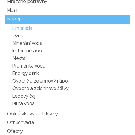
Mražené potraviny
Müsli
Nápoje
Limonáda
Džus
Minerální voda
Instantní nápoj
Nektar
Pramenitá voda
Energy drink
Ovocný a zeleninový nápoj
Ovocné a zeleninové šťávy
Ledový čaj
Pitná voda
Obilné vločky a obiloviny
Ochucovadla
Ořechy