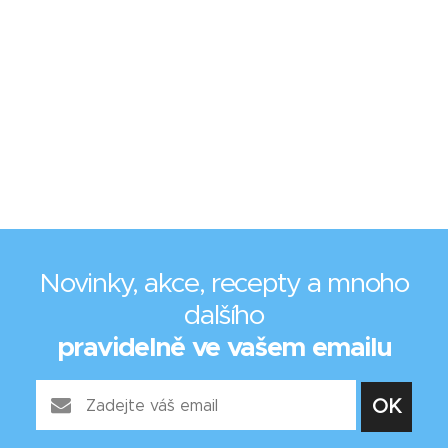
Novinky, akce, recepty a mnoho
dalšího
pravidelně ve vašem emailu