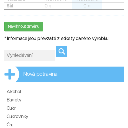
Sůl
0 g
0 g
Navrhnout změnu
* Informace jsou převzaté z etikety daného výrobku
Nová potravina
Alkohol
Bagety
Cukr
Cukrovinky
Čaj