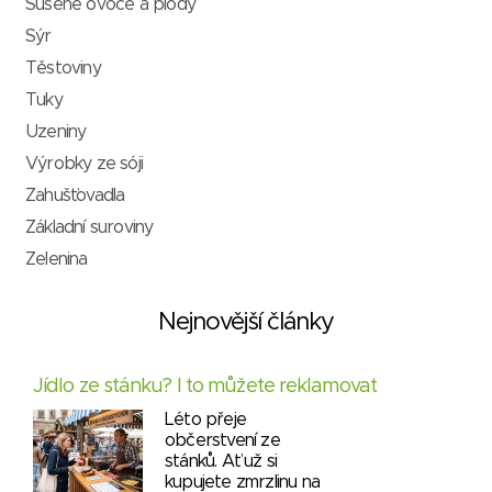
Sušené ovoce a plody
Sýr
Těstoviny
Tuky
Uzeniny
Výrobky ze sóji
Zahušťovadla
Základní suroviny
Zelenina
Nejnovější články
Jídlo ze stánku? I to můžete reklamovat
Léto přeje
občerstvení ze
stánků. Ať už si
kupujete zmrzlinu na