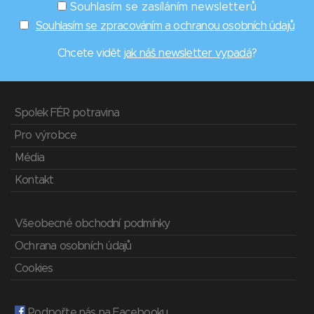
Souhlasím se zasíláním newsletterů
Souhlasím se zpracováním a ochranou osobních údajů
Chcete vidět
jak náš newsletter vypadá
?
Spolek FÉR potravina
Pro výrobce
Média
Kontakt
Všeobecné obchodní podmínky
Ochrana osobních údajů
Cookies
Podpořte nás na Facebooku