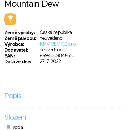
Mountain Dew
2
Česká republika
Země výroby:
neuvedeno
Země původu:
KMV BEV CZ s.r.o.
Výrobce:
neuvedeno
Dodavatel:
8594008045610
EAN:
27. 7. 2022
Data ze dne:
Popis
Složení
voda