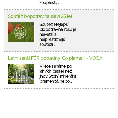
koupališti,…
Soutěž biopotravina slaví 25 let
Soutěž Nejlepší
biopotravina roku je
největší a
nejprestižnější
soutěží…
Letní seriál FÉR potraviny: Co pijeme II - VODA
V létě saháme po
lahvích častěji než
jindy. Stolní, minerální,
pramenitá, nebo…