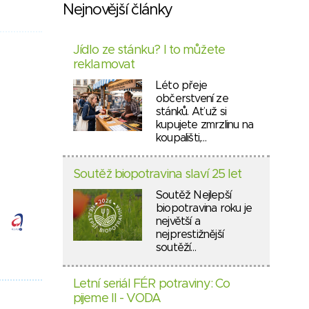
Nejnovější články
Jídlo ze stánku? I to můžete
reklamovat
Léto přeje
občerstvení ze
stánků. Ať už si
kupujete zmrzlinu na
koupališti,…
Soutěž biopotravina slaví 25 let
Soutěž Nejlepší
biopotravina roku je
největší a
nejprestižnější
soutěží…
Letní seriál FÉR potraviny: Co
pijeme II - VODA