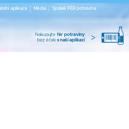
bilní aplikace
Média
Spolek FÉR potravina
Nakupujte
fér potraviny
>
bez éček
s naší aplikací