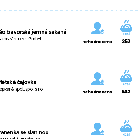
io bavorská jemná sekaná
arnis Vertriebs GmbH
252
nehodnoceno
Métská čajovka
ejskar & spol., spol. s r.o.
542
nehodnoceno
anenka se slaninou