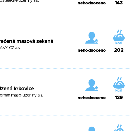
ostelecké uzeniny a.s.
143
nehodnoceno
Pečená masová sekaná
AVY CZ a.s.
202
nehodnoceno
zená krkovice
eman maso-uzeniny, a.s.
129
nehodnoceno