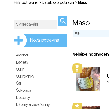
FÉR potravina
>
Databáze potravin
>
Maso
Maso
Filtr
Nová potravina
Nejlépe hodnocen
Alkohol
Bagety
Cukr
9
U
Cukrovinky
V
Čaj
Čokoláda
Dezerty
Džemy a zavařeniny