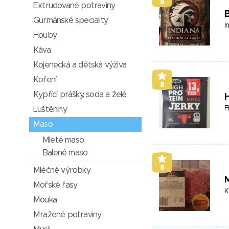
8
Extrudované potraviny
Gurmánské speciality
I
Houby
Káva
Kojenecká a dětská výživa
Koření
8
Kypřící prášky, soda a želé
H
F
Luštěniny
Maso
Mleté maso
Balené maso
8
Mléčné výrobky
Mořské řasy
K
Mouka
Mražené potraviny