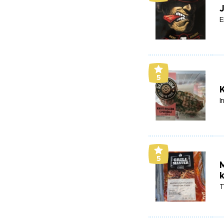
J
E
5
K
I
5
k
T