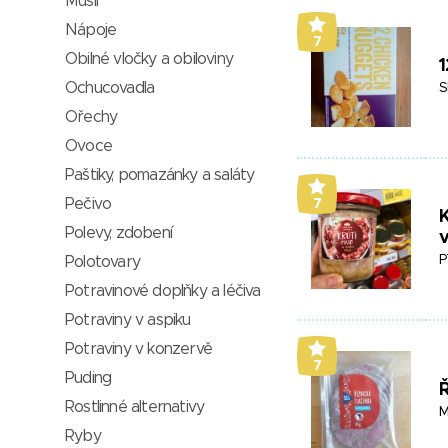
Müsli
Nápoje
7
Obilné vločky a obiloviny
1
Ochucovadla
S
Ořechy
Ovoce
Paštiky, pomazánky a saláty
Pečivo
7
K
Polevy, zdobení
v
P
Polotovary
Potravinové doplňky a léčiva
Potraviny v aspiku
Potraviny v konzervě
7
Puding
Ř
Rostlinné alternativy
M
Ryby