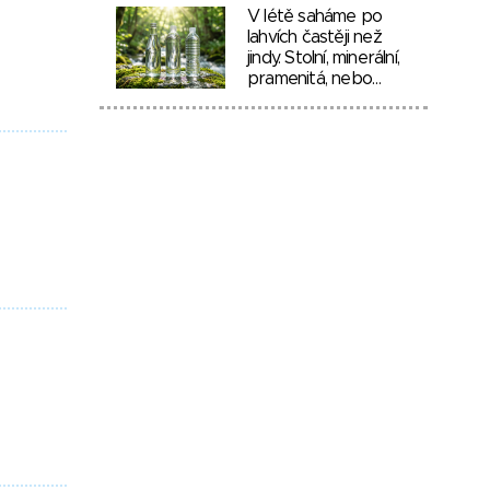
V létě saháme po
lahvích častěji než
jindy. Stolní, minerální,
pramenitá, nebo…