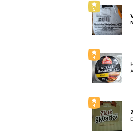
5
B
4
A
4
Z
E