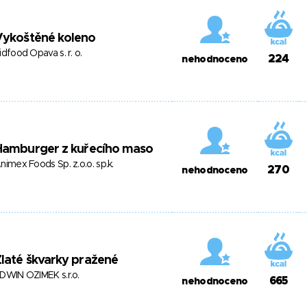
Vykoštěné koleno
idfood Opava s. r. o.
224
nehodnoceno
Hamburger z kuřecího maso
nimex Foods Sp. z.o.o. sp.k.
270
nehodnoceno
laté škvarky pražené
DWIN OZIMEK s.r.o.
665
nehodnoceno