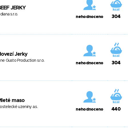
BEEF JERKY
ndiana s.r.o.
304
nehodnoceno
ovezí Jerky
ine Gusto Production s.r.o.
304
nehodnoceno
Mleté maso
ostelecké uzeniny a.s.
440
nehodnoceno