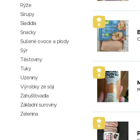
Rýže
Sirupy
Sladidla
6
B
Snacky
C
Sušené ovoce a plody
Sýr
Těstoviny
Tuky
6
Uzeniny
Výrobky ze sóji
P
Zahušťovadla
Základní suroviny
Zelenina
6
P