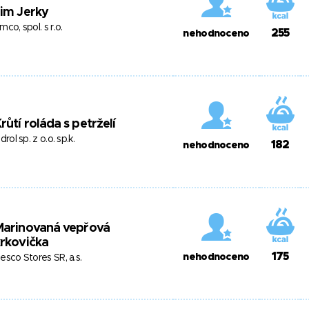
im Jerky
mco, spol. s r.o.
255
nehodnoceno
růtí roláda s petrželí
ndrol sp. z o.o. sp.k.
182
nehodnoceno
Marinovaná vepřová
rkovička
175
nehodnoceno
esco Stores SR, a.s.