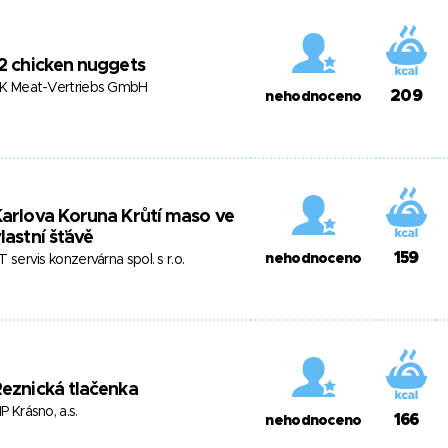
2 chicken nuggets
K Meat-Vertriebs GmbH
209
nehodnoceno
arlova Koruna Krůtí maso ve
lastní šťávě
159
nehodnoceno
T servis konzervárna spol. s r.o.
eznická tlačenka
P Krásno, a.s.
166
nehodnoceno