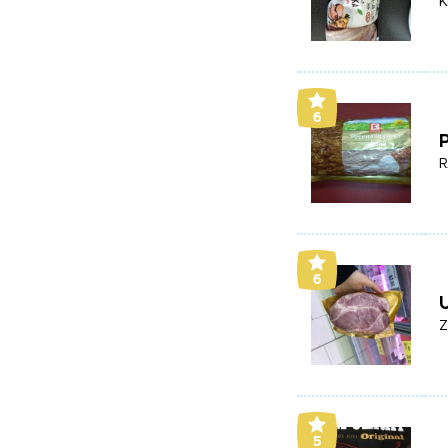
K
6
R
6
U
Z
5