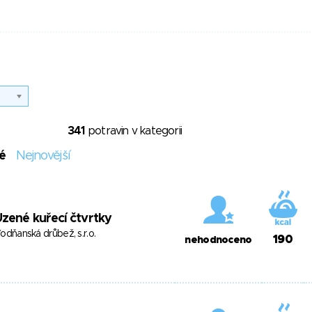
341
potravin v kategorii
é
Nejnovější
zené kuřecí čtvrtky
odňanská drůbež, s.r.o.
190
nehodnoceno