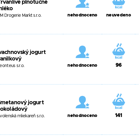
rvanlivé plnotučné
mléko
nehodnoceno
neuvedeno
M Drogerie Markt s.r.o.
vachnovský jogurt
anilkový
96
nehodnoceno
eonteus s.r.o.
Smetanový jogurt
čokoládový
141
nehodnoceno
volenská mliekareň s.r.o.