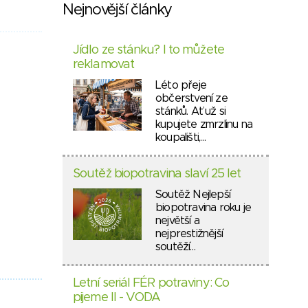
Nejnovější články
Jídlo ze stánku? I to můžete
reklamovat
Léto přeje
občerstvení ze
stánků. Ať už si
kupujete zmrzlinu na
koupališti,…
Soutěž biopotravina slaví 25 let
Soutěž Nejlepší
biopotravina roku je
největší a
nejprestižnější
soutěží…
Letní seriál FÉR potraviny: Co
pijeme II - VODA