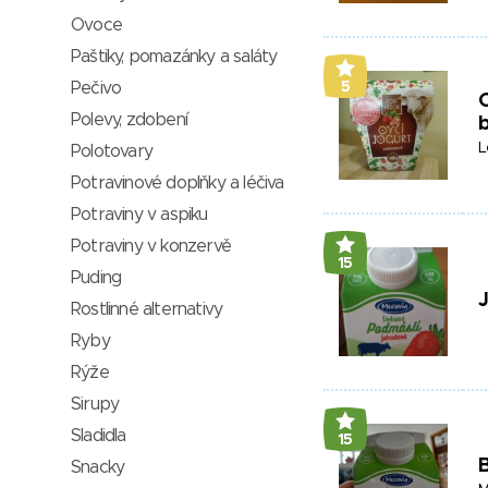
Ovoce
Paštiky, pomazánky a saláty
Pečivo
5
O
Polevy, zdobení
L
Polotovary
Potravinové doplňky a léčiva
Potraviny v aspiku
Potraviny v konzervě
15
Puding
Rostlinné alternativy
Ryby
Rýže
Sirupy
Sladidla
15
Snacky