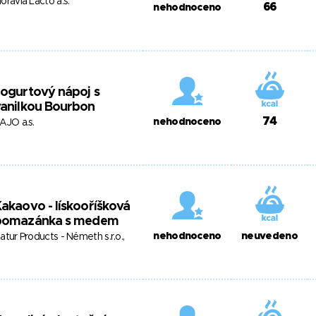
oravia Lacto a.s.
66
nehodnoceno
ogurtový nápoj s
anilkou Bourbon
74
nehodnoceno
AJO a.s.
akaovo - lískooříšková
pomazánka s medem
nehodnoceno
neuvedeno
atur Products - Németh s.r.o.,