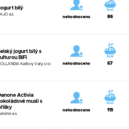
ogurt bílý
AJO a.s.
86
nehodnoceno
elský jogurt bílý s
ulturou BiFi
67
nehodnoceno
OLLANDIA Karlovy Vary, s.r.o.
anone Activia
okoládové musli s
říšky
115
nehodnoceno
anone a.s.