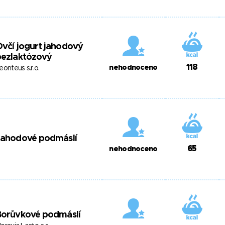
včí jogurt jahodový
bezlaktózový
118
nehodnoceno
eonteus s.r.o.
Jahodové podmáslí
65
nehodnoceno
Borůvkové podmáslí