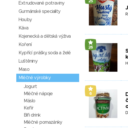
25
Extrudované potraviny
J
Gurmánské speciality
R
Houby
Káva
Kojenecká a dětská výživa
Koření
26
S
Kypřící prášky, soda a želé
k
Luštěniny
H
Maso
Mléčné výrobky
Jogurt
Mléčné nápoje
6
D
č
Máslo
o
Kefír
D
Bifi drink
Mléčné pomazánky