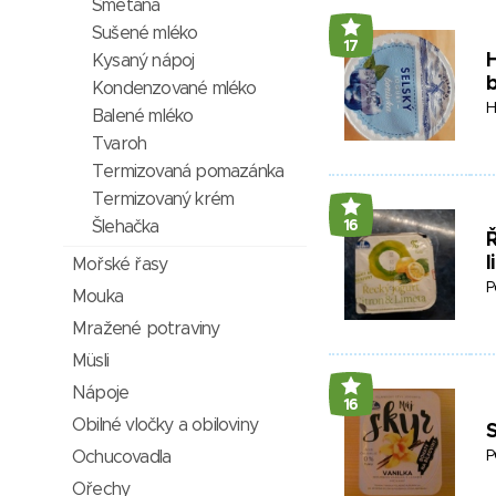
Smetana
Sušené mléko
17
H
Kysaný nápoj
Kondenzované mléko
H
Balené mléko
Tvaroh
Termizovaná pomazánka
Termizovaný krém
Šlehačka
16
Ř
l
Mořské řasy
P
Mouka
Mražené potraviny
Müsli
Nápoje
16
Obilné vločky a obiloviny
S
Ochucovadla
P
Ořechy