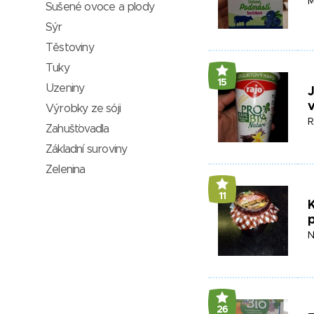
M
Sušené ovoce a plody
Sýr
Těstoviny
Tuky
15
Uzeniny
J
v
Výrobky ze sóji
R
Zahušťovadla
Základní suroviny
Zelenina
11
K
N
26