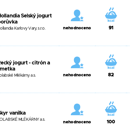
ollandia Selský jogurt
borůvka
91
nehodnoceno
ollandia Karlovy Vary, s.r.o.
ecký jogurt - citrón a
imetka
82
nehodnoceno
olabské Mlékárny a.s.
kyr vanilka
OLABSKÉ MLÉKÁRNY a.s.
100
nehodnoceno