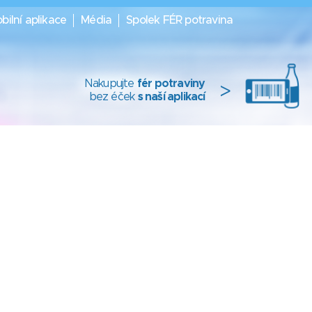
bilní aplikace
Média
Spolek FÉR potravina
Nakupujte
fér potraviny
>
bez éček
s naší aplikací