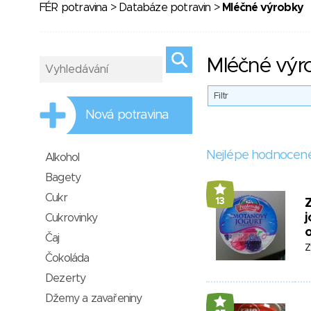
FÉR potravina
>
Databáze potravin
>
Mléčné výrobky
Mléčné výr
Filtr
Nová potravina
Nejlépe hodnocen
Alkohol
Bagety
Cukr
13
j
Cukrovinky
o
Čaj
Z
Čokoláda
Dezerty
Džemy a zavařeniny