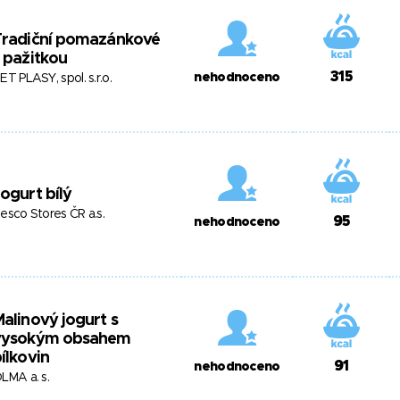
Tradiční pomazánkové
 pažitkou
315
nehodnoceno
ET PLASY, spol. s.r.o.
ogurt bílý
esco Stores ČR a.s.
95
nehodnoceno
alinový jogurt s
vysokým obsahem
ílkovin
91
nehodnoceno
LMA a. s.