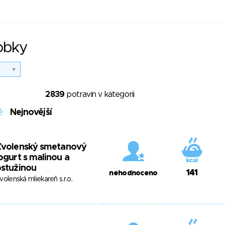
obky
2839
potravin v kategorii
é
Nejnovější
Zvolenský smetanový
ogurt s malinou a
stužinou
141
nehodnoceno
volenská mliekareň s.r.o.