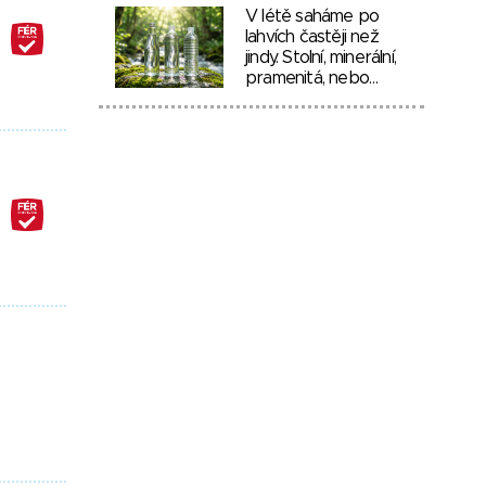
V létě saháme po
lahvích častěji než
jindy. Stolní, minerální,
pramenitá, nebo…