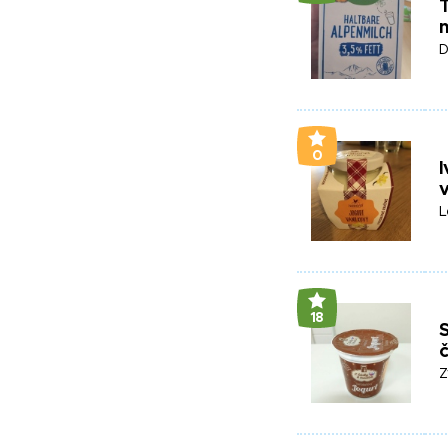
T
D
0
I
v
L
18
Z