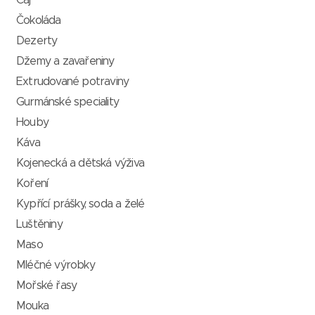
Čaj
Čokoláda
Dezerty
Džemy a zavařeniny
Extrudované potraviny
Gurmánské speciality
Houby
Káva
Kojenecká a dětská výživa
Koření
Kypřící prášky, soda a želé
Luštěniny
Maso
Mléčné výrobky
Mořské řasy
Mouka