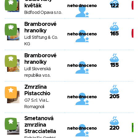
26
květák
122
nehodnoceno
Bidfood Opava s.r.o.
Bramborové
20
hranolky
165
nehodnoceno
Lidl Stiftung & Co.
KG
Bramborové
10
hranolky
155
nehodnoceno
Lidl Slovenská
republika v.o.s.
Zmrzlina
1
Pistacchio
205
nehodnoceno
G7 S.r.l. Via L.
Romagnoli
Smetanová
15
zmrzlina
220
nehodnoceno
Stracciatella