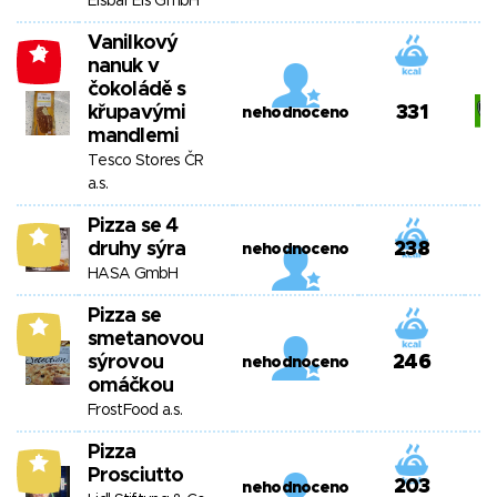
Eisbär Eis GmbH
Vanilkový
-2
nanuk v
čokoládě s
křupavými
331
nehodnoceno
mandlemi
Tesco Stores ČR
a.s.
Pizza se 4
9
druhy sýra
238
nehodnoceno
HASA GmbH
Pizza se
8
smetanovou
sýrovou
246
nehodnoceno
omáčkou
FrostFood a.s.
Pizza
5
Prosciutto
203
nehodnoceno