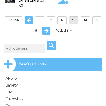
Lidl Stiftung & Co.
KG
<< První
10
11
12
13
14
15
16
Poslední >>
Nová potravina
Alkohol
Bagety
Cukr
Cukrovinky