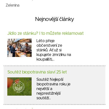
Zelenina
Nejnovější články
Jídlo ze stánku? I to můžete reklamovat
Léto přeje
občerstvení ze
stánků. Ať už si
kupujete zmrzlinu na
koupališti,…
Soutěž biopotravina slaví 25 let
Soutěž Nejlepší
biopotravina roku je
největší a
nejprestižnější
soutěží…