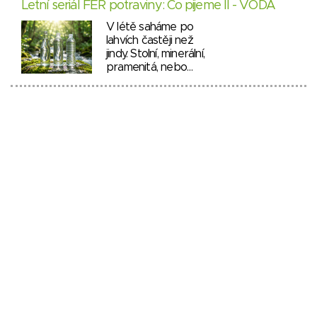
Letní seriál FÉR potraviny: Co pijeme II - VODA
V létě saháme po
lahvích častěji než
jindy. Stolní, minerální,
pramenitá, nebo…