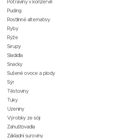
Potraviny v konzervě
Puding
Rostlinné alternativy
Ryby
Rýže
Sirupy
Sladidla
Snacky
Sušené ovoce a plody
Sýr
Těstoviny
Tuky
Uzeniny
Výrobky ze sóji
Zahušťovadla
Základní suroviny