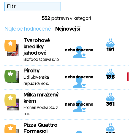
552
potravin v kategorii
Nejlépe hodnocené
Nejnovější
Tvarohové
0
knedlíky
191
nehodnoceno
jahodové
Bidfood Opava s.r.o
Pirohy
25
188
nehodnoceno
Lidl Slovenská
republika v.o.s.
Milka mražený
9
krém
361
nehodnoceno
Froneri Polska Sp. z
o.o.
Pizza Quattro
4
Formaggi