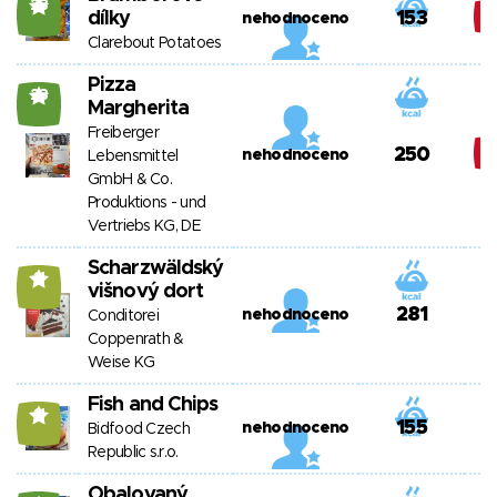
23
dílky
153
nehodnoceno
Clarebout Potatoes
Pizza
23
Margherita
Freiberger
250
nehodnoceno
Lebensmittel
GmbH & Co.
Produktions - und
Vertriebs KG, DE
Scharzwäldský
11
višnový dort
281
nehodnoceno
Conditorei
Coppenrath &
Weise KG
Fish and Chips
11
155
nehodnoceno
Bidfood Czech
Republic s.r.o.
Obalovaný