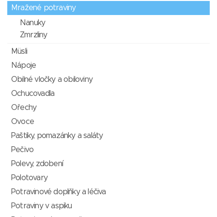
Mražené potraviny
Nanuky
Zmrzliny
Müsli
Nápoje
Obilné vločky a obiloviny
Ochucovadla
Ořechy
Ovoce
Paštiky, pomazánky a saláty
Pečivo
Polevy, zdobení
Polotovary
Potravinové doplňky a léčiva
Potraviny v aspiku