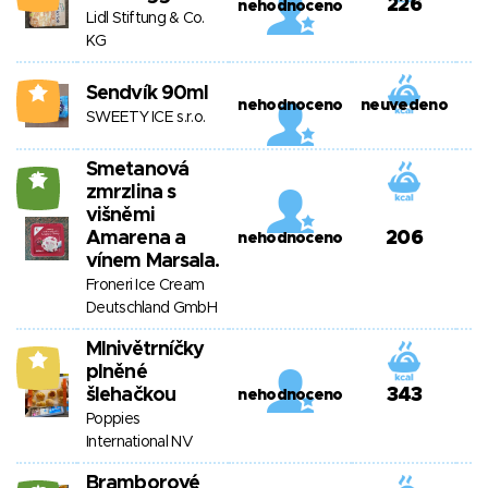
226
nehodnoceno
Lidl Stiftung & Co.
KG
Sendvík 90ml
3
nehodnoceno
neuvedeno
SWEETY ICE s.r.o.
Smetanová
15
zmrzlina s
višněmi
Amarena a
206
nehodnoceno
vínem Marsala.
Froneri Ice Cream
Deutschland GmbH
MInivětrníčky
8
plněné
šlehačkou
343
nehodnoceno
Poppies
International NV
Bramborové