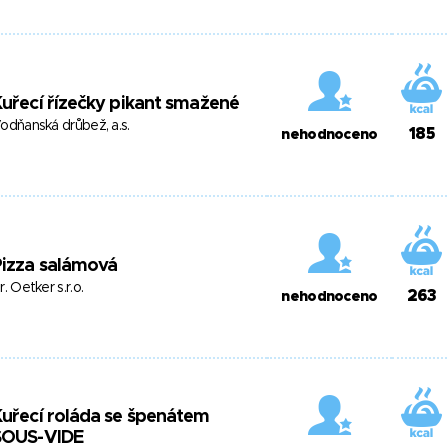
uřecí řízečky pikant smažené
odňanská drůbež, a.s.
185
nehodnoceno
Pizza salámová
r. Oetker s.r.o.
263
nehodnoceno
uřecí roláda se špenátem
SOUS-VIDE