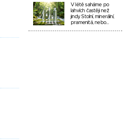
V létě saháme po
lahvích častěji než
jindy. Stolní, minerální,
pramenitá, nebo…