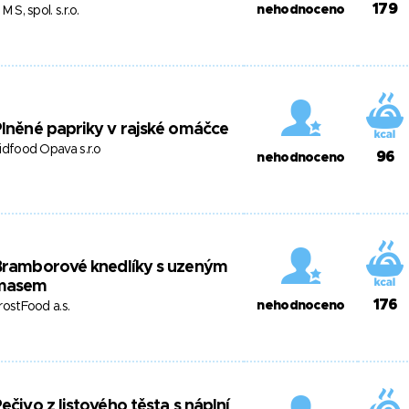
179
nehodnoceno
 M S, spol. s.r.o.
lněné papriky v rajské omáčce
idfood Opava s.r.o
96
nehodnoceno
Bramborové knedlíky s uzeným
masem
176
nehodnoceno
rostFood a.s.
ečivo z listového těsta s náplní