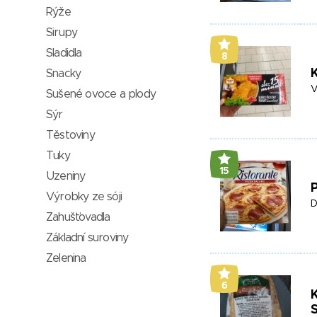
Rýže
Sirupy
Sladidla
8
K
Snacky
V
Sušené ovoce a plody
Sýr
Těstoviny
Tuky
15
Uzeniny
Výrobky ze sóji
D
Zahušťovadla
Základní suroviny
Zelenina
6
K