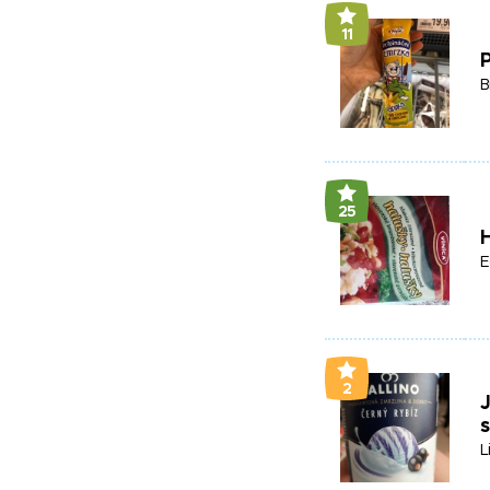
11
P
B
25
E
2
J
s
L