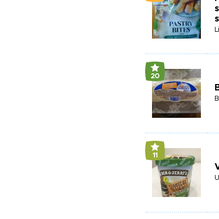
L
20
B
11
V
U