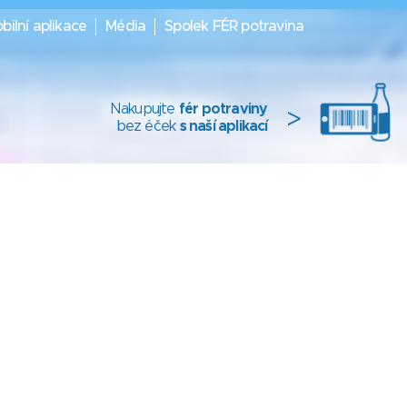
bilní aplikace
Média
Spolek FÉR potravina
Nakupujte
fér potraviny
>
bez éček
s naší aplikací