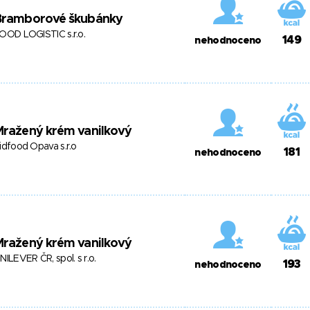
Bramborové škubánky
OOD LOGISTIC s.r.o.
149
nehodnoceno
Mražený krém vanilkový
idfood Opava s.r.o
181
nehodnoceno
Mražený krém vanilkový
NILEVER ČR, spol. s r.o.
193
nehodnoceno