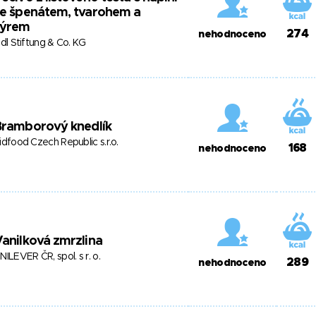
se špenátem, tvarohem a
sýrem
274
nehodnoceno
idl Stiftung & Co. KG
Bramborový knedlík
idfood Czech Republic s.r.o.
168
nehodnoceno
anilková zmrzlina
NILEVER ČR, spol. s r. o.
289
nehodnoceno