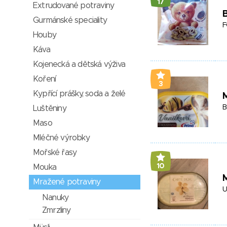
17
Extrudované potraviny
Gurmánské speciality
F
Houby
Káva
Kojenecká a dětská výživa
Koření
3
Kypřící prášky, soda a želé
B
Luštěniny
Maso
Mléčné výrobky
Mořské řasy
10
Mouka
Mražené potraviny
U
Nanuky
Zmrzliny