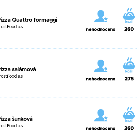
izza Quattro formaggi
rostFood a.s.
260
nehodnoceno
Pizza salámová
rostFood a.s.
275
nehodnoceno
izza šunková
rostFood a.s.
260
nehodnoceno