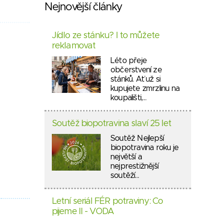
Nejnovější články
Jídlo ze stánku? I to můžete
reklamovat
Léto přeje
občerstvení ze
stánků. Ať už si
kupujete zmrzlinu na
koupališti,…
Soutěž biopotravina slaví 25 let
Soutěž Nejlepší
biopotravina roku je
největší a
nejprestižnější
soutěží…
Letní seriál FÉR potraviny: Co
pijeme II - VODA