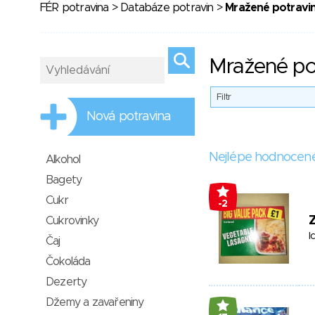
FÉR potravina
>
Databáze potravin
>
Mražené potravi
Mražené po
Filtr
Nová potravina
Nejlépe hodnocen
Alkohol
Bagety
Cukr
-2
Z
Cukrovinky
I
Čaj
Čokoláda
Dezerty
Džemy a zavařeniny