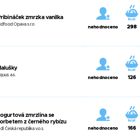
ribináček zmrzka vanilka
idfood Opava s.r.o
298
nehodnoceno
Halušky
quus a.s.
126
nehodnoceno
ogurtová zmrzlina se
orbetem z černého rybízu
166
nehodnoceno
idl Česká republika v.o.s.