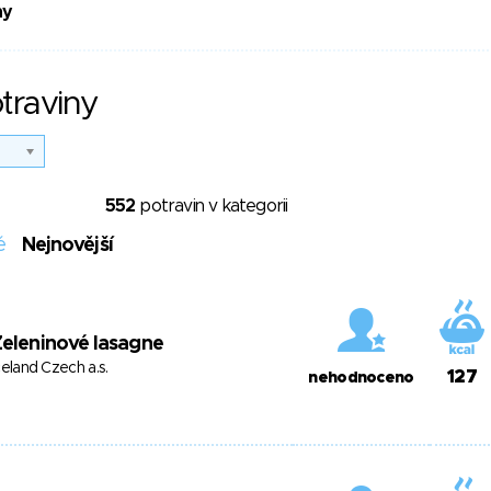
ny
traviny
552
potravin v kategorii
é
Nejnovější
eleninové lasagne
celand Czech a.s.
127
nehodnoceno