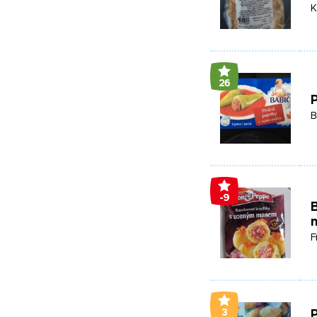
K
26
P
B
-9
F
3
P