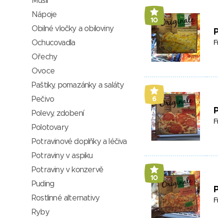
Müsli
Nápoje
10
Obilné vločky a obiloviny
P
Ochucovadla
F
Ořechy
Ovoce
Paštiky, pomazánky a saláty
Pečivo
6
Polevy, zdobení
F
Polotovary
Potravinové doplňky a léčiva
Potraviny v aspiku
Potraviny v konzervě
10
Puding
P
Rostlinné alternativy
F
Ryby