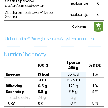
Obsahuje palmový
neobsahuje
0
olej/tuk/palmojádrový tuk
Obsahuje (modifikovaný) škrob,
neobsahuje
0
želatinu
Celkem:
20
Jak hodnotíme? Podívejte se na náš systém hodnocení.
Nutriční hodnoty
1 porce
100 g
% DDD
250 g
Energie
15 kcal
36 kcal
1 %
61 kJ
152.5 kJ
Bílkoviny
0.5 g
1.25 g
1 %
Sacharidy
3.8 g
9.5 g
4 %
z toho cukry
2.4 g
6 g
Tuky
0 g
0 g
0 %