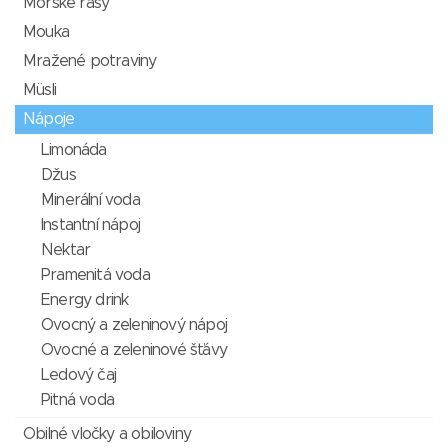
Mořské řasy
Mouka
Mražené potraviny
Müsli
Nápoje
Limonáda
Džus
Minerální voda
Instantní nápoj
Nektar
Pramenitá voda
Energy drink
Ovocný a zeleninový nápoj
Ovocné a zeleninové šťávy
Ledový čaj
Pitná voda
Obilné vločky a obiloviny