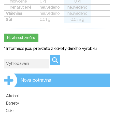
nasycené
0 g
0 g
nenasycené
neuvedeno
neuvedeno
Vláknina
neuvedeno
neuvedeno
Sůl
0.01 g
0.025 g
Navrhnout změnu
* Informace jsou převzaté z etikety daného výrobku
Nová potravina
Alkohol
Bagety
Cukr