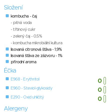
Složení
kombucha - čaj
- pitná voda
- třtinový cukr
- zelený čaj - 0,5%
- kombucha mikrobiální kultura
lisovaná citronová šťáva - 1,9%
lisovaná šťáva ze zázvoru - 1%
přírodní aroma
Éčka
E968 - Erythritol
E960 - Steviol-glykosidy
E290 - Oxid uhličitý
Alergeny