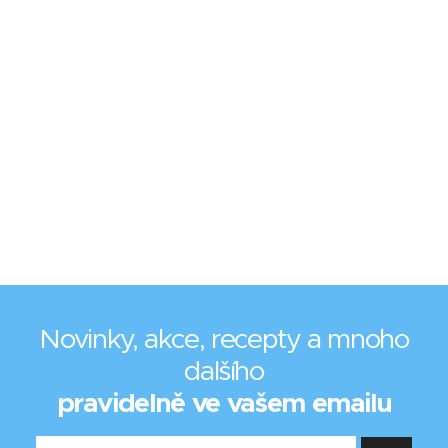
Novinky, akce, recepty a mnoho
dalšího
pravidelně ve vašem emailu