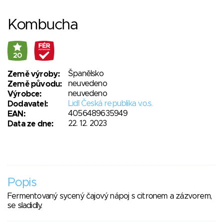
Kombucha
20
Španělsko
Země výroby:
neuvedeno
Země původu:
neuvedeno
Výrobce:
Lidl Česká republika v.o.s.
Dodavatel:
4056489635949
EAN:
22. 12. 2023
Data ze dne:
Popis
Fermentovaný sycený čajový nápoj s citronem a zázvorem,
se sladidly.