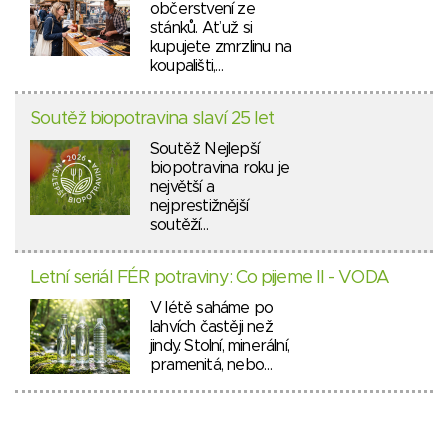
občerstvení ze
stánků. Ať už si
kupujete zmrzlinu na
koupališti,…
Soutěž biopotravina slaví 25 let
Soutěž Nejlepší
biopotravina roku je
největší a
nejprestižnější
soutěží…
Letní seriál FÉR potraviny: Co pijeme II - VODA
V létě saháme po
lahvích častěji než
jindy. Stolní, minerální,
pramenitá, nebo…