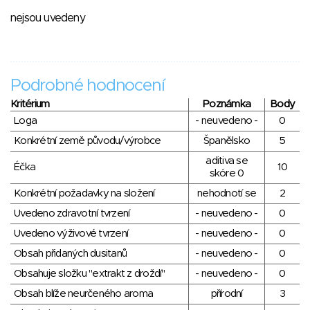
nejsou uvedeny
Podrobné hodnocení
Kritérium
Poznámka
Body
Loga
- neuvedeno -
0
Konkrétní země původu/výrobce
Španělsko
5
aditiva se
Éčka
10
skóre 0
Konkrétní požadavky na složení
nehodnotí se
2
Uvedeno zdravotní tvrzení
- neuvedeno -
0
Uvedeno výživové tvrzení
- neuvedeno -
0
Obsah přidaných dusitanů
- neuvedeno -
0
Obsahuje složku "extrakt z droždí"
- neuvedeno -
0
Obsah blíže neurčeného aroma
přírodní
3