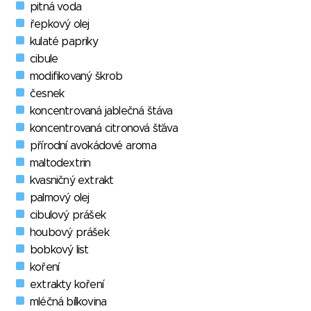
pitná voda
řepkový olej
kulaté papriky
cibule
modifikovaný škrob
česnek
koncentrovaná jablečná štáva
koncentrovaná citronová šťáva
přírodní avokádové aroma
maltodextrin
kvasničný extrakt
palmový olej
cibulový prášek
houbový prášek
bobkový list
koření
extrakty koření
mléčná bílkovina