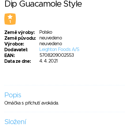
Dip Guacamole Style
1
Polsko
Země výroby:
neuvedeno
Země původu:
neuvedeno
Výrobce:
Leighton Foods A/S
Dodavatel:
5708209002553
EAN:
4. 4. 2021
Data ze dne:
Popis
Omáčka s příchutí avokáda.
Složení