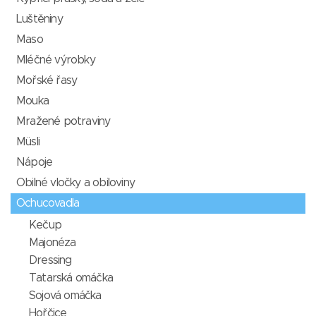
Luštěniny
Maso
Mléčné výrobky
Mořské řasy
Mouka
Mražené potraviny
Müsli
Nápoje
Obilné vločky a obiloviny
Ochucovadla
Kečup
Majonéza
Dressing
Tatarská omáčka
Sojová omáčka
Hořčice