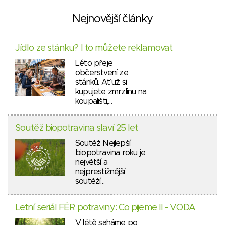
Nejnovější články
Jídlo ze stánku? I to můžete reklamovat
Léto přeje
občerstvení ze
stánků. Ať už si
kupujete zmrzlinu na
koupališti,…
Soutěž biopotravina slaví 25 let
Soutěž Nejlepší
biopotravina roku je
největší a
nejprestižnější
soutěží…
Letní seriál FÉR potraviny: Co pijeme II - VODA
V létě saháme po