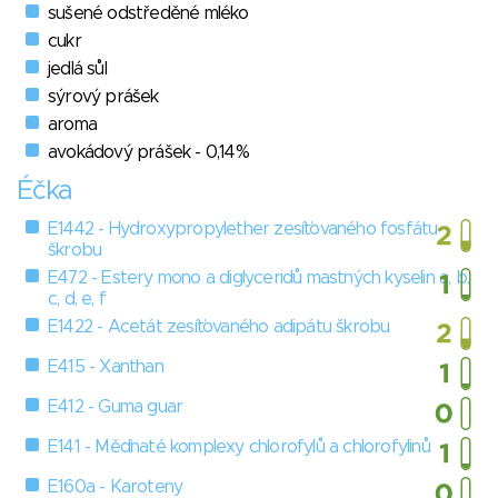
sušené odstředěné mléko
cukr
jedlá sůl
sýrový prášek
aroma
avokádový prášek - 0,14%
Éčka
E1442 - Hydroxypropylether zesíťovaného fosfátu
škrobu
E472 - Estery mono a diglyceridů mastných kyselin a, b,
c, d, e, f
E1422 - Acetát zesíťovaného adipátu škrobu
E415 - Xanthan
E412 - Guma guar
E141 - Měďnaté komplexy chlorofylů a chlorofylinů
E160a - Karoteny