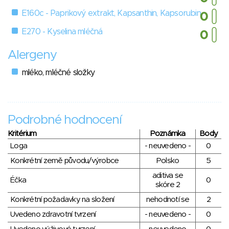
E160c - Paprikový extrakt, Kapsanthin, Kapsorubin
E270 - Kyselina mléčná
Alergeny
mléko, mléčné složky
Podrobné hodnocení
Kritérium
Poznámka
Body
Loga
- neuvedeno -
0
Konkrétní země původu/výrobce
Polsko
5
aditiva se
Éčka
0
skóre 2
Konkrétní požadavky na složení
nehodnotí se
2
Uvedeno zdravotní tvrzení
- neuvedeno -
0