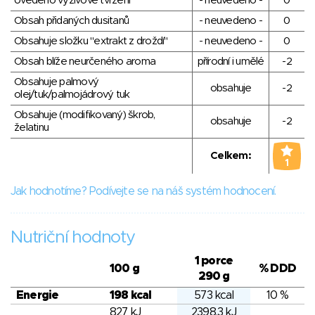
Uvedeno výživové tvrzení
- neuvedeno -
0
Obsah přidaných dusitanů
- neuvedeno -
0
Obsahuje složku "extrakt z droždí"
- neuvedeno -
0
Obsah blíže neurčeného aroma
přírodní i umělé
-2
Obsahuje palmový
obsahuje
-2
olej/tuk/palmojádrový tuk
Obsahuje (modifikovaný) škrob,
obsahuje
-2
želatinu
Celkem:
1
Jak hodnotíme? Podívejte se na náš systém hodnocení.
Nutriční hodnoty
1 porce
100 g
% DDD
290 g
Energie
198 kcal
573 kcal
10 %
827 kJ
2398.3 kJ