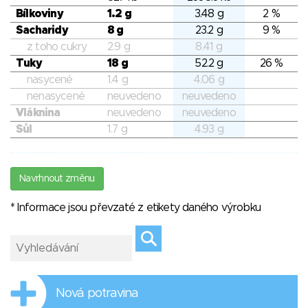
Bílkoviny
1.2 g
3.48 g
2 %
Sacharidy
8 g
23.2 g
9 %
z toho cukry
2.9 g
8.41 g
Tuky
18 g
52.2 g
26 %
nasycené
1.4 g
4.06 g
nenasycené
neuvedeno
neuvedeno
Vláknina
neuvedeno
neuvedeno
Sůl
1.7 g
4.93 g
Navrhnout změnu
* Informace jsou převzaté z etikety daného výrobku
Nová potravina