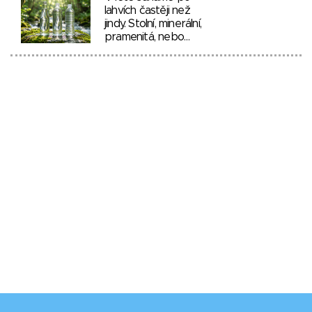
lahvích častěji než
jindy. Stolní, minerální,
pramenitá, nebo…