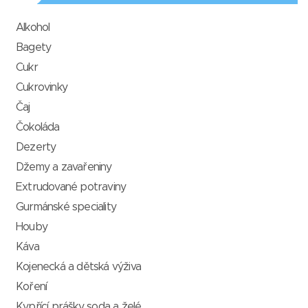
Alkohol
Bagety
Cukr
Cukrovinky
Čaj
Čokoláda
Dezerty
Džemy a zavařeniny
Extrudované potraviny
Gurmánské speciality
Houby
Káva
Kojenecká a dětská výživa
Koření
Kypřící prášky, soda a želé