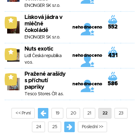
ENCINGER SK s.r.o.
Lísková jádra v
5
mléčné
552
nehodnoceno
čokoládě
ENCINGER SK s.r.o.
Nuts exotic
5
431
nehodnoceno
Lidl Česká republika
v.o.s.
Pražené arašídy
5
s příchutí
586
nehodnoceno
papriky
Tesco Stores ČR a.s.
<< První
19
20
21
22
23
24
25
Poslední >>