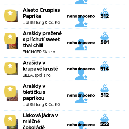
Alesto Cruspies
5
Paprika
512
nehodnoceno
Lidl Stiftung & Co. KG
Arašídy pražené
5
s příchutí sweet
591
nehodnoceno
thai chilli
ENCINGER SK s.r.o.
Arašídy v
5
křupavé krustě
514
nehodnoceno
BILLA, spol. s r.o.
Arašídy v
5
těstíčku s
512
nehodnoceno
paprikou
Lidl Stiftung & Co. KG
Lísková jádra v
5
mléčné
552
nehodnoceno
čokoládě