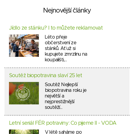
Nejnovější články
Jídlo ze stánku? I to můžete reklamovat
Léto přeje
občerstvení ze
stánků. Ať už si
kupujete zmrzlinu na
koupališti,…
Soutěž biopotravina slaví 25 let
Soutěž Nejlepší
biopotravina roku je
největší a
nejprestižnější
soutěží…
Letní seriál FÉR potraviny: Co pijeme II - VODA
V létě saháme po