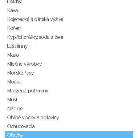
Houby
Káva
Kojenecká a dětská výživa
Koření
Kypřící prášky, soda a želé
Luštěniny
Maso
Mléčné výrobky
Mořské řasy
Mouka
Mražené potraviny
Müsli
Nápoje
Obilné vločky a obiloviny
Ochucovadla
Ořechy