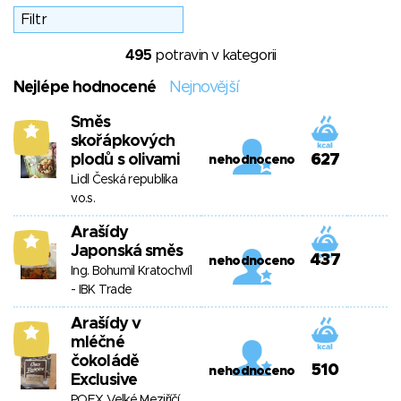
495
potravin v kategorii
Nejlépe hodnocené
Nejnovější
Směs
7
skořápkových
plodů s olivami
627
nehodnoceno
Lidl Česká republika
v.o.s.
Arašídy
6
Japonská směs
437
nehodnoceno
Ing. Bohumil Kratochvíl
- IBK Trade
Arašídy v
6
mléčné
čokoládě
510
nehodnoceno
Exclusive
POEX Velké Meziříčí,