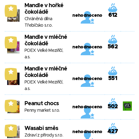
Mandle v hořké
6
čokoládě
612
nehodnoceno
Chráněná dílna
Třebíčsko s.r.o.
Mandle v mléčné
6
čokoládě
562
nehodnoceno
POEX Velké Meziříčí,
a.s.
Mandle v mléčné
6
čokoládě
551
nehodnoceno
POEX Velké Meziříčí,
a.s.
Peanut chocs
6
502
nehodnoceno
Penny market s.r.o.
Wasabi směs
6
427
nehodnoceno
Zdraví z přírody s.r.o.