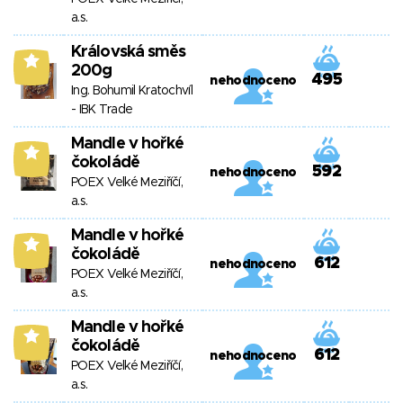
a.s.
Královská směs
6
200g
495
nehodnoceno
Ing. Bohumil Kratochvíl
- IBK Trade
Mandle v hořké
6
čokoládě
592
nehodnoceno
POEX Velké Meziříčí,
a.s.
Mandle v hořké
6
čokoládě
612
nehodnoceno
POEX Velké Meziříčí,
a.s.
Mandle v hořké
6
čokoládě
612
nehodnoceno
POEX Velké Meziříčí,
a.s.