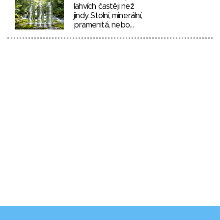
lahvích častěji než
jindy. Stolní, minerální,
pramenitá, nebo…