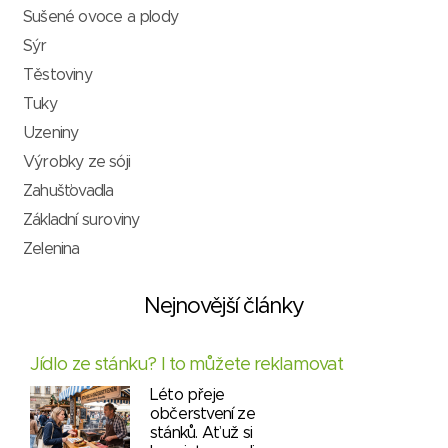
Sušené ovoce a plody
Sýr
Těstoviny
Tuky
Uzeniny
Výrobky ze sóji
Zahušťovadla
Základní suroviny
Zelenina
Nejnovější články
Jídlo ze stánku? I to můžete reklamovat
Léto přeje
občerstvení ze
stánků. Ať už si