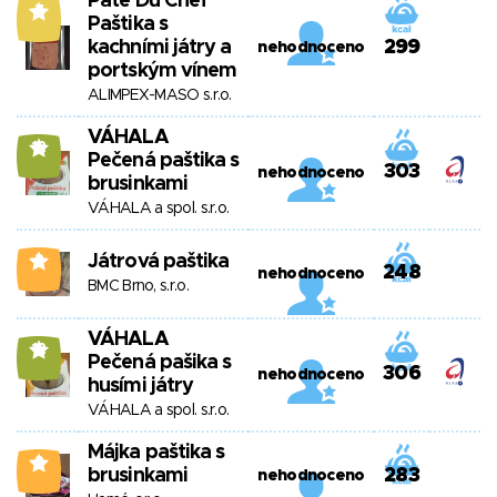
Paté Du Chef
7
Paštika s
kachními játry a
299
nehodnoceno
portským vínem
ALIMPEX-MASO s.r.o.
VÁHALA
12
Pečená paštika s
303
nehodnoceno
brusinkami
VÁHALA a spol. s.r.o.
Játrová paštika
3
248
nehodnoceno
BMC Brno, s.r.o.
VÁHALA
12
Pečená pašika s
306
nehodnoceno
husími játry
VÁHALA a spol. s.r.o.
Májka paštika s
2
brusinkami
283
nehodnoceno