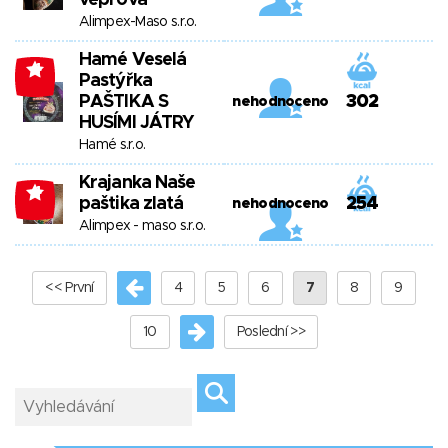
vepřová
Alimpex-Maso s.r.o.
Hamé Veselá
-4
Pastýřka
PAŠTIKA S
302
nehodnoceno
HUSÍMI JÁTRY
Hamé s.r.o.
Krajanka Naše
-4
paštika zlatá
254
nehodnoceno
Alimpex - maso s.r.o.
<< První
4
5
6
7
8
9
10
Poslední >>