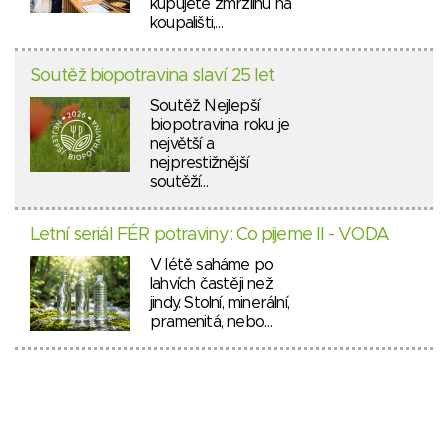
kupujete zmrzlinu na
koupališti,…
Soutěž biopotravina slaví 25 let
Soutěž Nejlepší
biopotravina roku je
největší a
nejprestižnější
soutěží…
Letní seriál FÉR potraviny: Co pijeme II - VODA
V létě saháme po
lahvích častěji než
jindy. Stolní, minerální,
pramenitá, nebo…