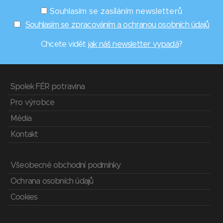
Souhlasím se zasíláním newsletterů
Souhlasím se zpracováním a ochranou osobních údajů
Chcete vidět
jak náš newsletter vypadá
?
Spolek FÉR potravina
Pro výrobce
Média
Kontakt
Všeobecné obchodní podmínky
Ochrana osobních údajů
Cookies