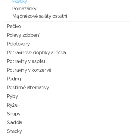
Paštiky
Pomazánky
Majónézové saláty, ostatní
Pečivo
Polevy, zdobení
Polotovary
Potravinové doplňky a léčiva
Potraviny v aspiku
Potraviny v konzervě
Puding
Rostlinné alternativy
Ryby
Rýže
Sirupy
Sladidla
Snacky