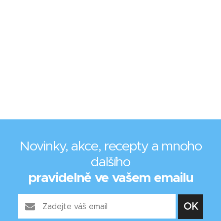
Novinky, akce, recepty a mnoho
dalšího
pravidelně ve vašem emailu