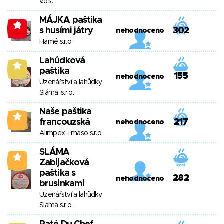
v.o.s.
MÁJKA paštika
-4
s husími játry
302
nehodnoceno
Hamé s.r.o.
Lahůdková
9
paštika
155
nehodnoceno
Uzenářství a lahůdky
Sláma, s.r.o.
Naše paštika
4
francouzská
217
nehodnoceno
Alimpex - maso s.r.o.
SLÁMA
4
Zabijačková
paštika s
282
nehodnoceno
brusinkami
Uzenářství a lahůdky
Sláma s.r.o.