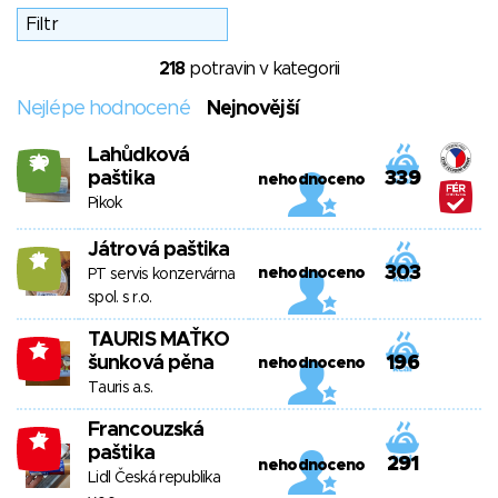
218
potravin v kategorii
Nejlépe hodnocené
Nejnovější
Lahůdková
30
paštika
339
nehodnoceno
Pikok
Játrová paštika
14
303
nehodnoceno
PT servis konzervárna
spol. s r.o.
TAURIS MAŤKO
-5
šunková pěna
196
nehodnoceno
Tauris a.s.
Francouzská
-7
paštika
291
nehodnoceno
Lidl Česká republika