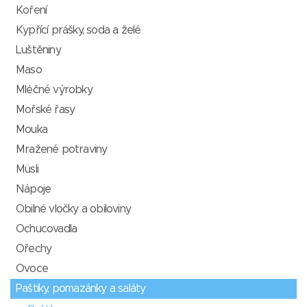
Koření
Kypřící prášky, soda a želé
Luštěniny
Maso
Mléčné výrobky
Mořské řasy
Mouka
Mražené potraviny
Müsli
Nápoje
Obilné vločky a obiloviny
Ochucovadla
Ořechy
Ovoce
Paštiky, pomazánky a saláty