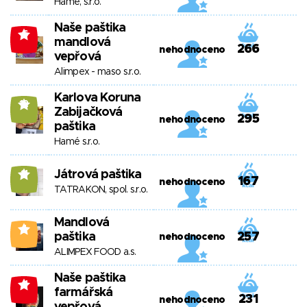
Hamé, s.r.o.
Naše paštika
-6
mandlová
266
nehodnoceno
vepřová
Alimpex - maso s.r.o.
Karlova Koruna
12
Zabijačková
295
nehodnoceno
paštika
Hamé s.r.o.
Játrová paštika
11
167
nehodnoceno
TATRAKON, spol. s.r.o.
Mandlová
4
paštika
257
nehodnoceno
ALIMPEX FOOD a.s.
Naše paštika
-1
farmářská
231
nehodnoceno