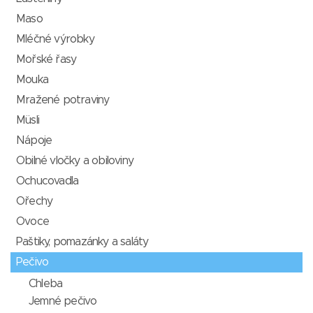
Maso
Mléčné výrobky
Mořské řasy
Mouka
Mražené potraviny
Müsli
Nápoje
Obilné vločky a obiloviny
Ochucovadla
Ořechy
Ovoce
Paštiky, pomazánky a saláty
Pečivo
Chleba
Jemné pečivo