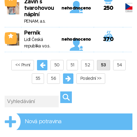
Závin s
tvarohovou
250
nehodnoceno
náplní
PENAM, a.s.
Perník
2
370
nehodnoceno
Lidl Česká
republika v.o.s.
<< První
50
51
52
53
54
55
56
Poslední >>
Nová potravina