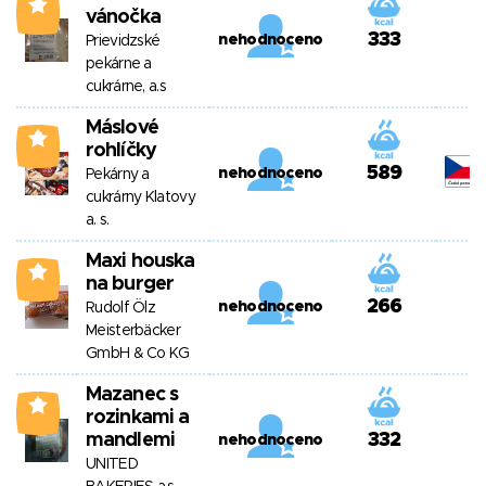
2
vánočka
333
nehodnoceno
Prievidzské
pekárne a
cukrárne, a.s
Máslové
2
rohlíčky
589
nehodnoceno
Pekárny a
cukrárny Klatovy
a. s.
Maxi houska
2
na burger
266
nehodnoceno
Rudolf Ölz
Meisterbäcker
GmbH & Co KG
Mazanec s
2
rozinkami a
mandlemi
332
nehodnoceno
UNITED