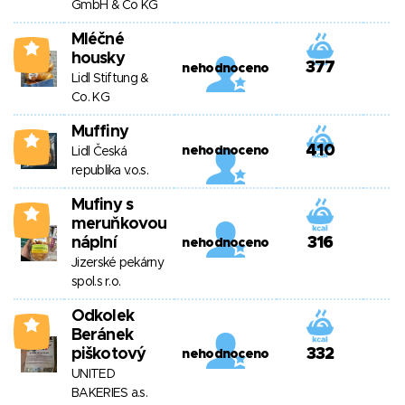
GmbH & Co KG
Mléčné
2
housky
377
nehodnoceno
Lidl Stiftung &
Co. KG
Muffiny
2
410
nehodnoceno
Lidl Česká
republika v.o.s.
Mufiny s
2
meruňkovou
náplní
316
nehodnoceno
Jizerské pekárny
spol.s r.o.
Odkolek
2
Beránek
piškotový
332
nehodnoceno
UNITED
BAKERIES a.s.