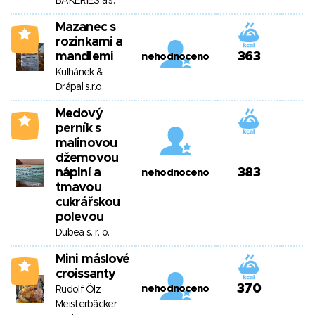
BAKERIES a.s.
Mazanec s
2
rozinkami a
mandlemi
363
nehodnoceno
Kulhánek &
Drápal s.r.o
Medový
2
perník s
malinovou
džemovou
náplní a
383
nehodnoceno
tmavou
cukrářskou
polevou
Dubea s. r. o.
Mini máslové
2
croissanty
370
nehodnoceno
Rudolf Ölz
Meisterbäcker