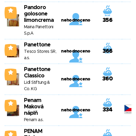
Pandoro
2
golosone
limoncrema
356
nehodnoceno
Maina Panettoni
S.p.A
Panettone
2
366
nehodnoceno
Tesco Stores SR,
a.s.
Panettone
2
Classico
360
nehodnoceno
Lidl Stiftung &
Co. KG
Penam
2
Maková
334
nehodnoceno
náplň
Penam a.s.
PENAM
2