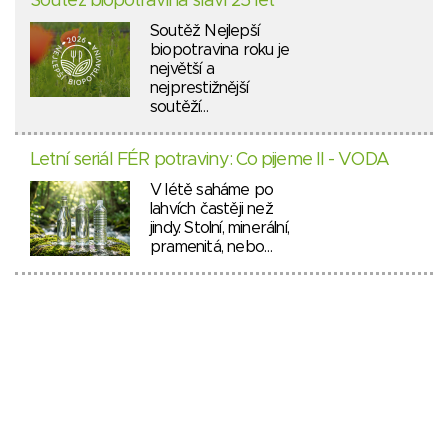
Soutěž biopotravina slaví 25 let
Soutěž Nejlepší
biopotravina roku je
největší a
nejprestižnější
soutěží…
Letní seriál FÉR potraviny: Co pijeme II - VODA
V létě saháme po
lahvích častěji než
jindy. Stolní, minerální,
pramenitá, nebo…