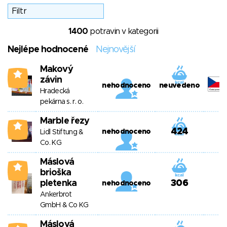
1400
potravin v kategorii
Nejlépe hodnocené
Nejnovější
Makový
2
závin
nehodnoceno
neuvedeno
Hradecká
pekárna s. r. o.
Marble řezy
2
424
nehodnoceno
Lidl Stiftung &
Co. KG
Máslová
2
brioška
pletenka
306
nehodnoceno
Ankerbrot
GmbH & Co KG
Máslová