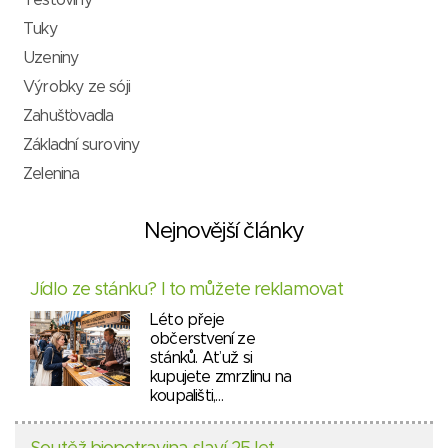
Těstoviny
Tuky
Uzeniny
Výrobky ze sóji
Zahušťovadla
Základní suroviny
Zelenina
Nejnovější články
Jídlo ze stánku? I to můžete reklamovat
Léto přeje
občerstvení ze
stánků. Ať už si
kupujete zmrzlinu na
koupališti,…