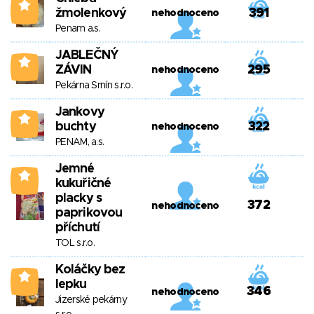
0
žmolenkový
391
nehodnoceno
Penam a.s.
JABLEČNÝ
0
ZÁVIN
295
nehodnoceno
Pekárna Srnín s.r.o.
Jankovy
0
buchty
322
nehodnoceno
PENAM, a.s.
Jemné
0
kukuřičné
placky s
372
nehodnoceno
paprikovou
příchutí
TOL s.r.o.
Koláčky bez
0
lepku
346
nehodnoceno
Jizerské pekárny