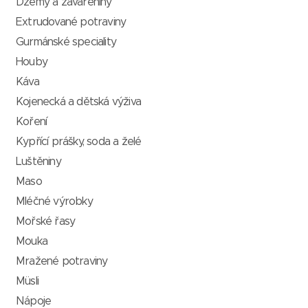
Džemy a zavařeniny
Extrudované potraviny
Gurmánské speciality
Houby
Káva
Kojenecká a dětská výživa
Koření
Kypřící prášky, soda a želé
Luštěniny
Maso
Mléčné výrobky
Mořské řasy
Mouka
Mražené potraviny
Müsli
Nápoje