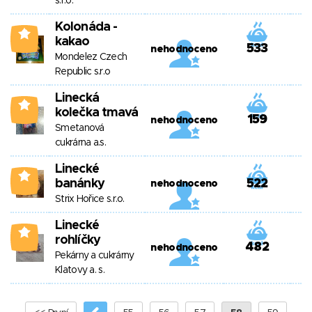
s.r.o.
Kolonáda -
0
kakao
533
nehodnoceno
Mondelez Czech
Republic s.r.o
Linecká
0
kolečka tmavá
159
nehodnoceno
Smetanová
cukrárna a.s.
Linecké
0
banánky
522
nehodnoceno
Strix Hořice s.r.o.
Linecké
0
rohlíčky
482
nehodnoceno
Pekárny a cukrárny
Klatovy a. s.