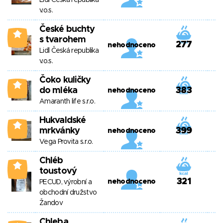
Lidl Česká republika
v.o.s.
České buchty
0
s tvarohem
277
nehodnoceno
Lidl Česká republika
v.o.s.
Čoko kuličky
0
do mléka
383
nehodnoceno
Amaranth life s.r.o.
Hukvaldské
0
mrkvánky
399
nehodnoceno
Vega Provita s.r.o.
Chléb
0
toustový
321
nehodnoceno
PECUD, výrobní a
obchodní družstvo
Žandov
Chleba