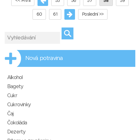
<< První
55
56
57
58
59
60
61
Poslední >>
Nová potravina
Alkohol
Bagety
Cukr
Cukrovinky
Čaj
Čokoláda
Dezerty