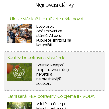
Nejnovější články
Jídlo ze stánku? I to můžete reklamovat
Léto přeje
občerstvení ze
stánků. Ať už si
kupujete zmrzlinu na
koupališti,…
Soutěž biopotravina slaví 25 let
Soutěž Nejlepší
biopotravina roku je
největší a
nejprestižnější
soutěží…
Letní seriál FÉR potraviny: Co pijeme II - VODA
V létě saháme po
lahvích častěji než