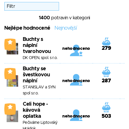
1400
potravin v kategorii
Nejlépe hodnocené
Nejnovější
Buchty s
0
náplní
279
nehodnoceno
tvarohovou
DK OPEN, spol. s r.o.
Buchty se
0
švestkovou
náplní
287
nehodnoceno
STANISLAV a SYN
spol s.r.o.
Celi hope -
0
kávová
oplatka
503
nehodnoceno
Pečivárne Liptovský
Hrádok