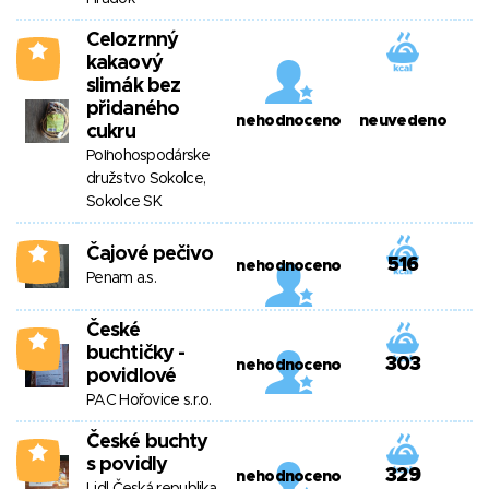
Celozrnný
0
kakaový
slimák bez
přidaného
nehodnoceno
neuvedeno
cukru
Poľnohospodárske
družstvo Sokolce,
Sokolce SK
Čajové pečivo
0
516
nehodnoceno
Penam a.s.
České
0
buchtičky -
303
nehodnoceno
povidlové
PAC Hořovice s.r.o.
České buchty
0
s povidly
329
nehodnoceno