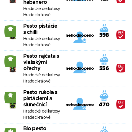
habanero
Hradecké delikatesy,
Hradec králové
Pesto pistácie
21
s chilli
598
nehodnoceno
Hradecké delikatesy,
Hradec králové
Pesto rajčata s
21
vlašskými
ořechy
556
nehodnoceno
Hradecké delikatesy,
Hradec králové
Pesto rukola s
21
pistáciemi a
slunečnicí
470
nehodnoceno
Hradecké delikatesy,
Hradec králové
Bio pesto
20