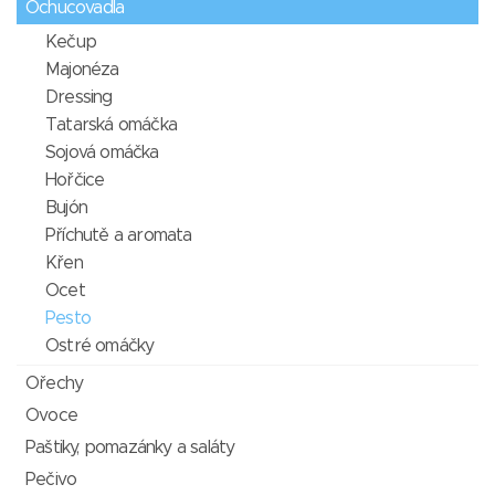
Ochucovadla
Kečup
Majonéza
Dressing
Tatarská omáčka
Sojová omáčka
Hořčice
Bujón
Příchutě a aromata
Křen
Ocet
Pesto
Ostré omáčky
Ořechy
Ovoce
Paštiky, pomazánky a saláty
Pečivo