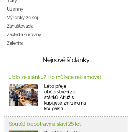
Tuky
Uzeniny
Výrobky ze sóji
Zahušťovadla
Základní suroviny
Zelenina
Nejnovější články
Jídlo ze stánku? I to můžete reklamovat
Léto přeje
občerstvení ze
stánků. Ať už si
kupujete zmrzlinu na
koupališti,…
Soutěž biopotravina slaví 25 let