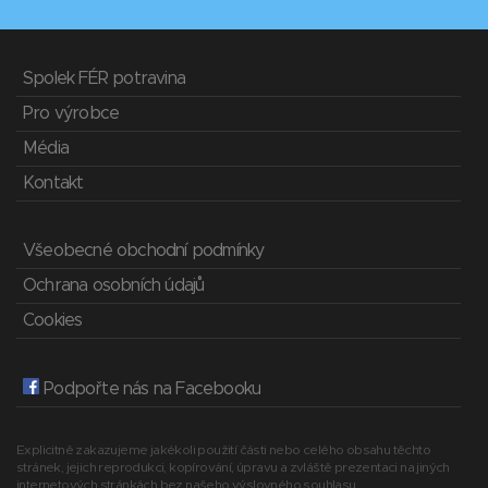
Spolek FÉR potravina
Pro výrobce
Média
Kontakt
Všeobecné obchodní podmínky
Ochrana osobních údajů
Cookies
Podpořte nás na Facebooku
Explicitně zakazujeme jakékoli použití části nebo celého obsahu těchto
stránek, jejich reprodukci, kopírování, úpravu a zvláště prezentaci na jiných
internetových stránkách bez našeho výslovného souhlasu.