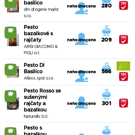
basilico
280
nehodnoceno
dm drogerie markt
s.r.o.
Pesto
20
bazalkové s
rajčaty
209
nehodnoceno
ARISI GIACOMO &
FIGLI s.r.l.
Pesto Di
20
Basilico
566
nehodnoceno
Allexx, spol. s.r.o.
Pesto Rosso se
20
sušenými
rajčaty a
301
nehodnoceno
bazalkou
Naturello S.r.l.
Pesto s
20
bazalkou