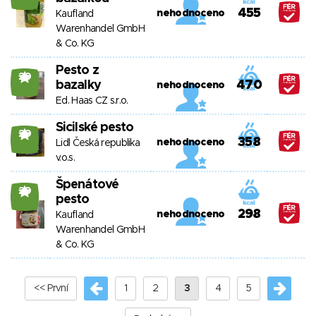
455
nehodnoceno
Kaufland
Warenhandel GmbH
& Co. KG
Pesto z
20
bazalky
470
nehodnoceno
Ed. Haas CZ s.r.o.
Sicilské pesto
20
358
nehodnoceno
Lidl Česká republika
v.o.s.
Špenátové
20
pesto
298
nehodnoceno
Kaufland
Warenhandel GmbH
& Co. KG
<< První
1
2
3
4
5