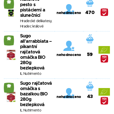
26
pesto s
pistáciemi a
470
nehodnoceno
slunečnicí
Hradecké delikatesy,
Hradec králové
Sugo
26
all’arrabbiata –
pikantní
rajčatová
59
nehodnoceno
omáčka BIO
280g
bezlepková
IL Nutrimento
Sugo rajčatová
26
omáčka s
bazalkou BIO
43
nehodnoceno
280g
bezlepková
IL Nutrimento