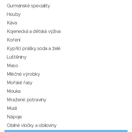
Gurmánské speciality
Houby
Káva
Kojenecká a dětská výživa
Koření
Kypřící prášky, soda a želé
Luštěniny
Maso
Mléčné výrobky
Mořské řasy
Mouka
Mražené potraviny
Müsli
Nápoje
Obilné vločky a obiloviny