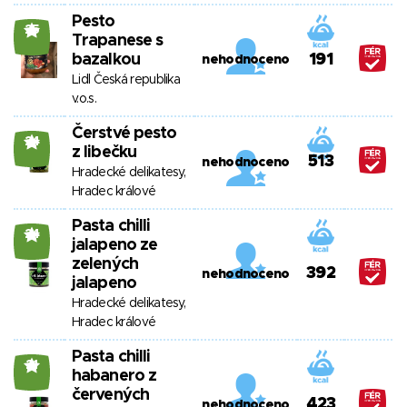
Pesto
25
Trapanese s
bazalkou
191
nehodnoceno
Lidl Česká republika
v.o.s.
Čerstvé pesto
24
z libečku
513
nehodnoceno
Hradecké delikatesy,
Hradec králové
Pasta chilli
24
jalapeno ze
zelených
392
nehodnoceno
jalapeno
Hradecké delikatesy,
Hradec králové
Pasta chilli
21
habanero z
červených
423
nehodnoceno