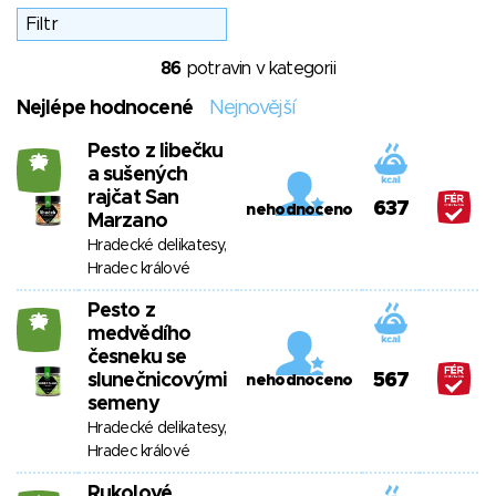
86
potravin v kategorii
Nejlépe hodnocené
Nejnovější
Pesto z libečku
26
a sušených
rajčat San
637
nehodnoceno
Marzano
Hradecké delikatesy,
Hradec králové
Pesto z
26
medvědího
česneku se
slunečnicovými
567
nehodnoceno
semeny
Hradecké delikatesy,
Hradec králové
Rukolové