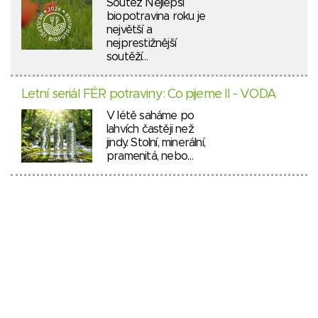
Soutěž Nejlepší
biopotravina roku je
největší a
nejprestižnější
soutěží…
Letní seriál FÉR potraviny: Co pijeme II - VODA
V létě saháme po
lahvích častěji než
jindy. Stolní, minerální,
pramenitá, nebo…