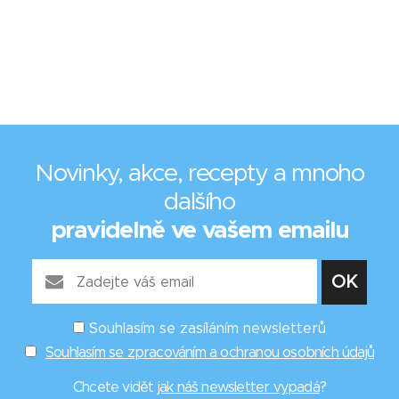
Novinky, akce, recepty a mnoho
dalšího
pravidelně ve vašem emailu
Souhlasím se zasíláním newsletterů
Souhlasím se zpracováním a ochranou osobních údajů
Chcete vidět
jak náš newsletter vypadá
?