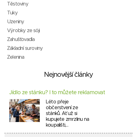
Těstoviny
Tuky
Uzeniny
Výrobky ze sóji
Zahušťovadla
Základní suroviny
Zelenina
Nejnovější články
Jídlo ze stánku? I to můžete reklamovat
Léto přeje
občerstvení ze
stánků. Ať už si
kupujete zmrzlinu na
koupališti,…