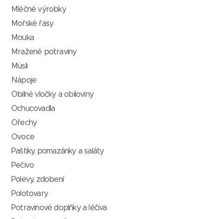
Mléčné výrobky
Mořské řasy
Mouka
Mražené potraviny
Müsli
Nápoje
Obilné vločky a obiloviny
Ochucovadla
Ořechy
Ovoce
Paštiky, pomazánky a saláty
Pečivo
Polevy, zdobení
Polotovary
Potravinové doplňky a léčiva