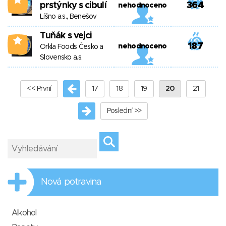
prstýnky s cibulí
364
nehodnoceno
Líšno a.s., Benešov
Tuňák s vejci
0
187
nehodnoceno
Orkla Foods Česko a
Slovensko a.s.
<< První
17
18
19
20
21
Poslední >>
Nová potravina
Alkohol