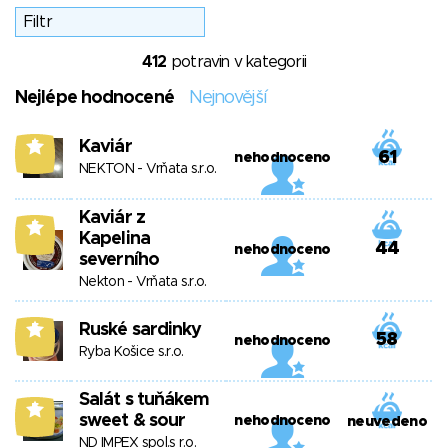
412
potravin v kategorii
Nejlépe hodnocené
Nejnovější
Kaviár
5
61
nehodnoceno
NEKTON - Vrňata s.r.o.
Kaviár z
5
Kapelina
44
nehodnoceno
severního
Nekton - Vrňata s.r.o.
Ruské sardinky
5
58
nehodnoceno
Ryba Košice s.r.o.
Salát s tuňákem
5
sweet & sour
nehodnoceno
neuvedeno
ND IMPEX spol.s r.o.