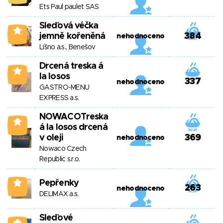
Ets Paul paulet SAS
Sleďová véčka
2
jemně kořeněná
384
nehodnoceno
Líšno a.s., Benešov
Drcená treska á
1
la losos
337
nehodnoceno
GASTRO-MENU
EXPRESS a.s.
NOWACOTreska
0
á la losos drcená
v oleji
369
nehodnoceno
Nowaco Czech
Republic s.r.o.
Pepřenky
0
263
nehodnoceno
DELIMAX a.s.
Sleďové
0