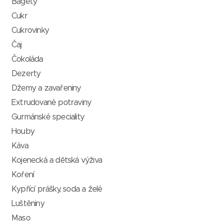
Bagety
Cukr
Cukrovinky
Čaj
Čokoláda
Dezerty
Džemy a zavařeniny
Extrudované potraviny
Gurmánské speciality
Houby
Káva
Kojenecká a dětská výživa
Koření
Kypřící prášky, soda a želé
Luštěniny
Maso