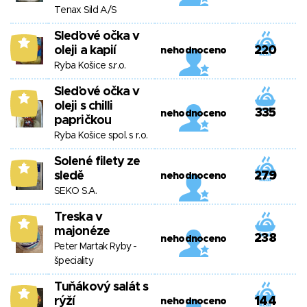
Tenax Sild A/S
Sleďové očka v
5
oleji a kapií
220
nehodnoceno
Ryba Košice s.r.o.
Sleďové očka v
5
oleji s chilli
335
nehodnoceno
papričkou
Ryba Košice spol. s r.o.
Solené filety ze
5
sledě
279
nehodnoceno
SEKO S.A.
Treska v
5
majonéze
238
nehodnoceno
Peter Martak Ryby -
špeciality
Tuňákový salát s
5
rýží
144
nehodnoceno