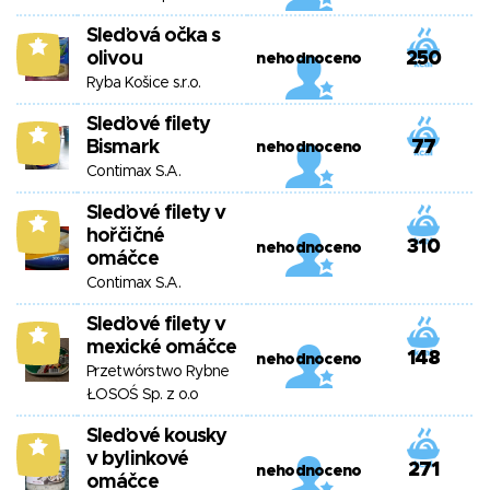
Sleďová očka s
5
olivou
250
nehodnoceno
Ryba Košice s.r.o.
Sleďové filety
5
Bismark
77
nehodnoceno
Contimax S.A.
Sleďové filety v
5
hořčičné
310
nehodnoceno
omáčce
Contimax S.A.
Sleďové filety v
5
mexické omáčce
148
nehodnoceno
Przetwórstwo Rybne
ŁOSOŚ Sp. z o.o
Sleďové kousky
5
v bylinkové
271
nehodnoceno
omáčce