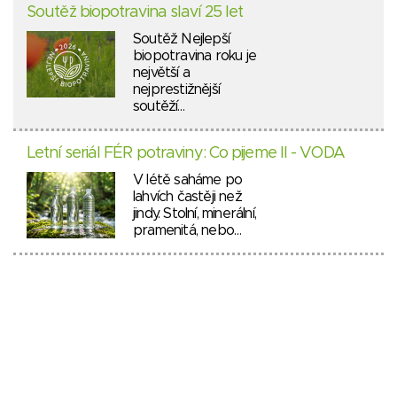
Soutěž biopotravina slaví 25 let
Soutěž Nejlepší
biopotravina roku je
největší a
nejprestižnější
soutěží…
Letní seriál FÉR potraviny: Co pijeme II - VODA
V létě saháme po
lahvích častěji než
jindy. Stolní, minerální,
pramenitá, nebo…