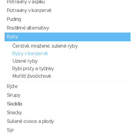
Potraviny v aspiku
Potraviny v konzervě
Puding
Rostlinné alternativy
Ryby
Čerstvé, mražené, sušené ryby
Ryby v konzervě
Uzené ryby
Rybí prsty a tyčinky
Mořští živočichové
Rýže
Sirupy
Sladidla
Snacky
Sušené ovoce a plody
Sýr