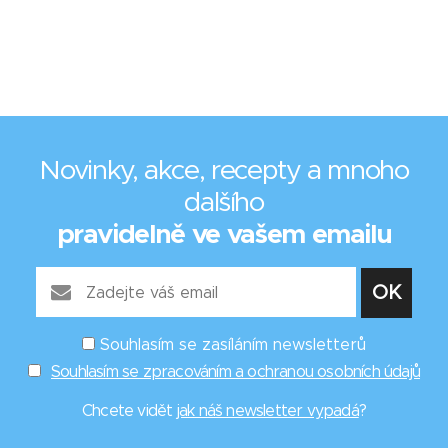
Novinky, akce, recepty a mnoho
dalšího
pravidelně ve vašem emailu
Souhlasím se zasíláním newsletterů
Souhlasím se zpracováním a ochranou osobních údajů
Chcete vidět
jak náš newsletter vypadá
?