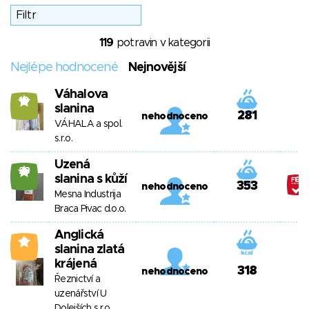
119
potravin v kategorii
Nejlépe hodnocené
Nejnovější
Váhalova
10
slanina
281
nehodnoceno
VÁHALA a spol.
s.r.o.
Uzená
28
slanina s kůží
353
nehodnoceno
Mesna Industrija
Braca Pivac d.o.o.
Anglická
0
slanina zlatá
krájená
318
nehodnoceno
Řeznictví a
uzenářství U
Dolejších s.r.o.