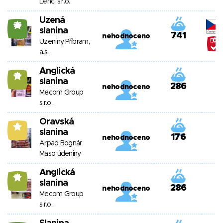
Lenc, s.r.o.
Uzená
26
slanina
741
nehodnoceno
Uzeniny Příbram,
a.s.
Anglická
14
slanina
286
nehodnoceno
Mecom Group
s.r.o.
Oravská
5
slanina
176
nehodnoceno
Arpád Bognár
Maso údeniny
Anglická
14
slanina
286
nehodnoceno
Mecom Group
s.r.o.