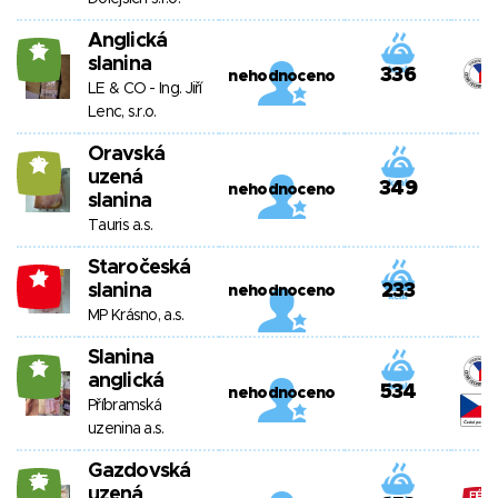
Anglická
16
slanina
336
nehodnoceno
LE & CO - Ing. Jiří
Lenc, s.r.o.
Oravská
13
uzená
349
nehodnoceno
slanina
Tauris a.s.
Staročeská
-4
slanina
233
nehodnoceno
MP Krásno, a.s.
Slanina
16
anglická
534
nehodnoceno
Příbramská
uzenina a.s.
Gazdovská
25
uzená