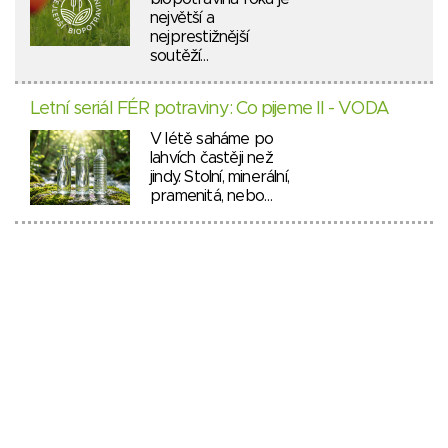
největší a
nejprestižnější
soutěží…
Letní seriál FÉR potraviny: Co pijeme II - VODA
V létě saháme po
lahvích častěji než
jindy. Stolní, minerální,
pramenitá, nebo…