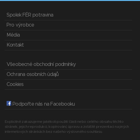
Spolek FÉR potravina
Pro výrobce
Média
Kontakt
Všeobecné obchodní podmínky
Ochrana osobních údajů
Cookies
Podpořte nás na Facebooku
Explicitně zakazujeme jakékoli použití části nebo celého obsahu těchto
stránek, jejich reprodukci, kopírování, úpravu a zvláště prezentaci na jiných
internetových stránkách bez našeho výslovného souhlasu.