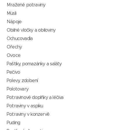
Mražené potraviny
Müsli
Nápoje
Obilné vločky a obiloviny
Ochucovadla
Ořechy
Ovoce
Paštiky, pomazánky a saláty
Pečivo
Polevy, zdobení
Polotovary
Potravinové doplňky a léčiva
Potraviny v aspiku
Potraviny v konzervě
Puding