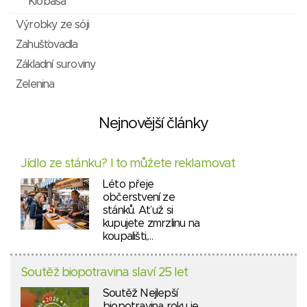
Klobása
Výrobky ze sóji
Zahušťovadla
Základní suroviny
Zelenina
Nejnovější články
Jídlo ze stánku? I to můžete reklamovat
Léto přeje
občerstvení ze
stánků. Ať už si
kupujete zmrzlinu na
koupališti,…
Soutěž biopotravina slaví 25 let
Soutěž Nejlepší
biopotravina roku je