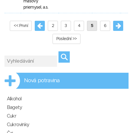
mäsový
priemysel, a.s.
<< První
2
3
4
5
6
Poslední >>
Nová potravina
Alkohol
Bagety
Cukr
Cukrovinky