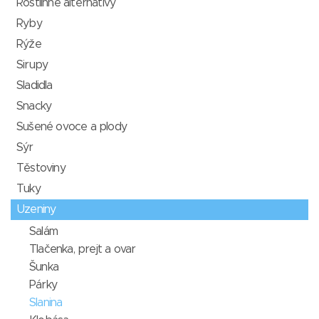
Rostlinné alternativy
Ryby
Rýže
Sirupy
Sladidla
Snacky
Sušené ovoce a plody
Sýr
Těstoviny
Tuky
Uzeniny
Salám
Tlačenka, prejt a ovar
Šunka
Párky
Slanina