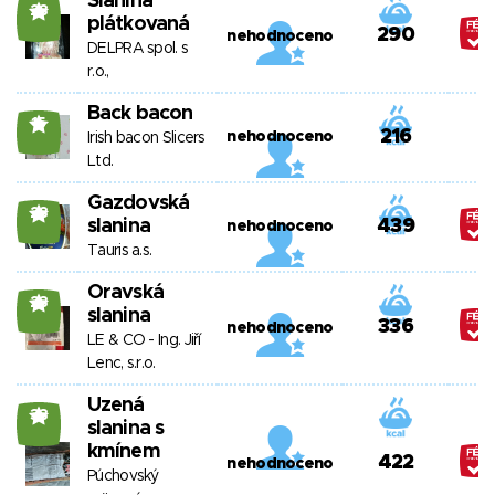
Slanina
28
plátkovaná
290
nehodnoceno
DELPRA spol. s
r.o.,
Back bacon
15
216
nehodnoceno
Irish bacon Slicers
Ltd.
Gazdovská
28
slanina
439
nehodnoceno
Tauris a.s.
Oravská
23
slanina
336
nehodnoceno
LE & CO - Ing. Jiří
Lenc, s.r.o.
Uzená
33
slanina s
kmínem
422
nehodnoceno
Púchovský