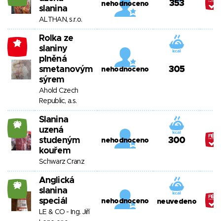
353
nehodnoceno
slanina
ALTHAN, s.r.o.
Rolka ze
-2
slaniny
plněná
smetanovým
305
nehodnoceno
sýrem
Ahold Czech
Republic, a.s.
Slanina
23
uzená
studeným
300
nehodnoceno
kouřem
Schwarz Cranz
Anglická
23
slanina
speciál
nehodnoceno
neuvedeno
LE & CO - Ing. Jiří