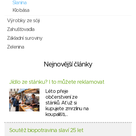
Slanina
Klobása
Výrobky ze sóji
Zahušťovadla
Základní suroviny
Zelenina
Nejnovější články
Jídlo ze stánku? I to můžete reklamovat
Léto přeje
občerstvení ze
stánků. Ať už si
kupujete zmrzlinu na
koupališti,…
Soutěž biopotravina slaví 25 let