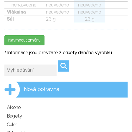
nenasycené
neuvedeno
neuvedeno
Vláknina
neuvedeno
neuvedeno
Sůl
2.3 g
2.3 g
Navrhnout změnu
* Informace jsou převzaté z etikety daného výrobku
Nová potravina
Alkohol
Bagety
Cukr