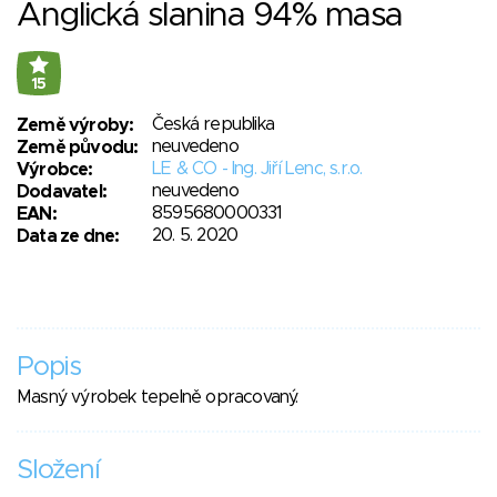
Anglická slanina 94% masa
15
Česká republika
Země výroby:
neuvedeno
Země původu:
LE & CO - Ing. Jiří Lenc, s.r.o.
Výrobce:
neuvedeno
Dodavatel:
8595680000331
EAN:
20. 5. 2020
Data ze dne:
Popis
Masný výrobek tepelně opracovaný.
Složení