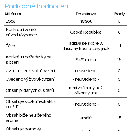
Podrobné hodnocení
Kritérium
Poznámka
Body
Loga
nejsou
0
Konkrétní země
Česká Republika
6
původu/výrobce
aditiva se skóre 3,
Éčka
-1
dusitany hodnoceny jinak
Konkrétní požadavky na
94% masa
15
složení
Uvedeno zdravotní tvrzení
- neuvedeno -
0
Uvedeno výživové tvrzení
- neuvedeno -
0
není znám jiný než
Obsah přidaných dusitanů
0
zákonný limit
Obsahuje složku "extrakt z
- neuvedeno -
0
droždí"
Obsah blíže neurčeného
umělé
-5
aroma
Obsahuje palmový