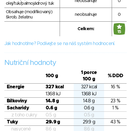
neobsahuje
0
olej/tuk/palmojádrový tuk
Obsahuje (modifikovaný)
neobsahuje
0
škrob, želatinu
Celkem:
15
Jak hodnotíme? Podívejte se na náš systém hodnocení.
Nutriční hodnoty
1 porce
100 g
% DDD
100 g
Energie
327 kcal
327 kcal
16 %
1368 kJ
1368 kJ
Bílkoviny
14.8 g
14.8 g
23 %
Sacharidy
0.6 g
0.6 g
1 %
z toho cukry
0.5 g
0.5 g
Tuky
29.9 g
29.9 g
43 %
nasycené
8.6 g
8.6 g