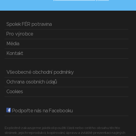
Spolek FÉR potravina
Pro výrobce
Média
Kontakt
Všeobecné obchodní podmínky
Ochrana osobních údajů
Cookies
Podpořte nás na Facebooku
Explicitně zakazujeme jakékoli použití části nebo celého obsahu těchto
stránek, jejich reprodukci, kopírování, úpravu a zvláště prezentaci na jiných