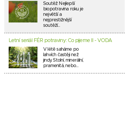
Soutěž Nejlepší
biopotravina roku je
největší a
nejprestižnější
soutěží…
Letní seriál FÉR potraviny: Co pijeme II - VODA
V létě saháme po
lahvích častěji než
jindy. Stolní, minerální,
pramenitá, nebo…