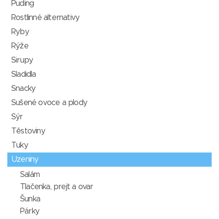
Puding
Rostlinné alternativy
Ryby
Rýže
Sirupy
Sladidla
Snacky
Sušené ovoce a plody
Sýr
Těstoviny
Tuky
Uzeniny
Salám
Tlačenka, prejt a ovar
Šunka
Párky