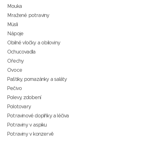
Mouka
Mražené potraviny
Müsli
Nápoje
Obilné vločky a obiloviny
Ochucovadla
Ořechy
Ovoce
Paštiky, pomazánky a saláty
Pečivo
Polevy, zdobení
Polotovary
Potravinové doplňky a léčiva
Potraviny v aspiku
Potraviny v konzervě