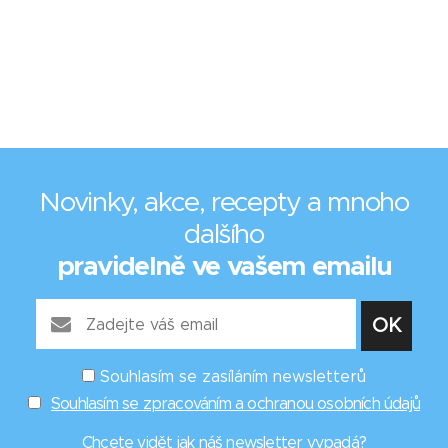
Novinky, akce, recepty a mnoho
dalšího
pravidelně ve vašem emailu
Souhlasím se zasíláním newsletterů
Souhlasím se zpracováním a ochranou osobních údajů
Chcete vidět
jak náš newsletter vypadá
?