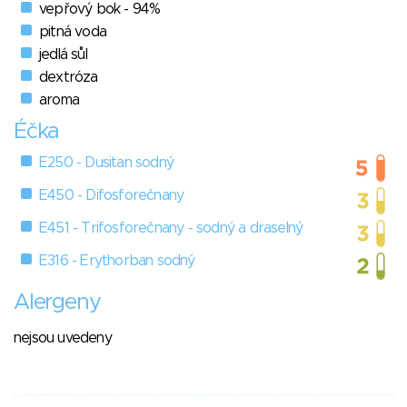
vepřový bok - 94%
pitná voda
jedlá sůl
dextróza
aroma
Éčka
E250 - Dusitan sodný
E450 - Difosforečnany
E451 - Trifosforečnany - sodný a draselný
E316 - Erythorban sodný
Alergeny
nejsou uvedeny