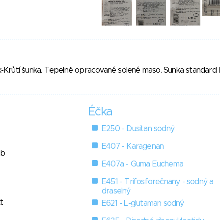
Krůtí šunka. Tepelně opracované solené maso. Šunka standard 
Éčka
E250 - Dusitan sodný
E407 - Karagenan
ob
E407a - Guma Euchema
E451 - Trifosforečnany - sodný a
draselný
t
E621 - L-glutaman sodný