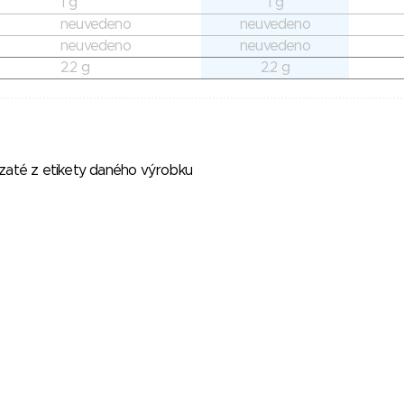
1 g
1 g
neuvedeno
neuvedeno
neuvedeno
neuvedeno
2.2 g
2.2 g
vzaté z etikety daného výrobku