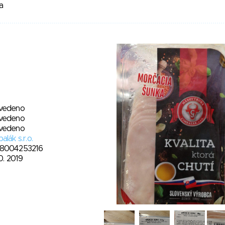
a
vedeno
vedeno
vedeno
alák s.r.o.
8004253216
10. 2019