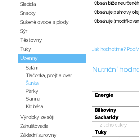
Obsah blíže neurčené
Sladidla
Obsahuje palmový olej
Snacky
Obsahuje (modifikovaný
Sušené ovoce a plody
Sýr
Těstoviny
Tuky
Jak hodnotíme? Podív
Uzeniny
Salám
Nutriční hodn
Tlačenka, prejt a ovar
Šunka
Párky
Energie
Slanina
Klobása
Bílkoviny
Výrobky ze sóji
Sacharidy
z toho cukry
Zahušťovadla
Tuky
Základní suroviny