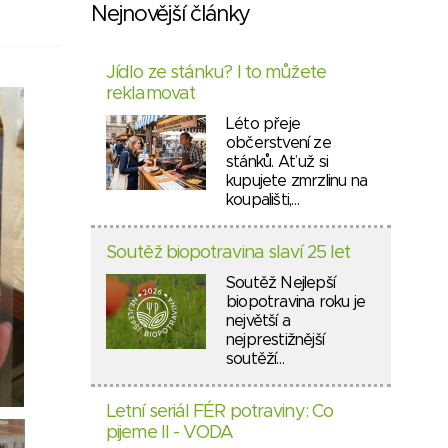
Nejnovější články
Jídlo ze stánku? I to můžete
reklamovat
Léto přeje
občerstvení ze
stánků. Ať už si
kupujete zmrzlinu na
koupališti,…
Soutěž biopotravina slaví 25 let
Soutěž Nejlepší
biopotravina roku je
největší a
nejprestižnější
soutěží…
Letní seriál FÉR potraviny: Co
pijeme II - VODA