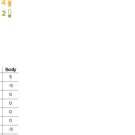
Body
5
-5
0
0
0
0
-5