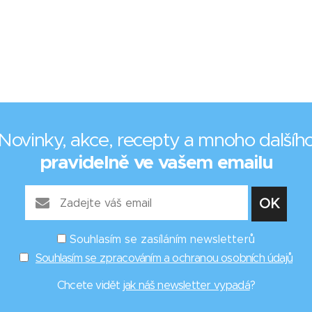
Novinky, akce, recepty a mnoho dalšíh
pravidelně ve vašem emailu
Souhlasím se zasíláním newsletterů
Souhlasím se zpracováním a ochranou osobních údajů
Chcete vidět
jak náš newsletter vypadá
?