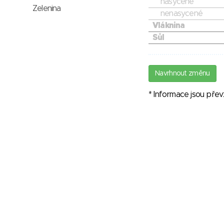
nasycené
Zelenina
nenasycené
Vláknina
Sůl
Navrhnout změnu
* Informace jsou pře