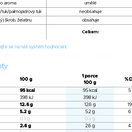
ho aroma
umělé
/tuk/palmojádrový tuk
neobsahuje
) škrob, želatinu
obsahuje
Celkem:
ejte se na náš systém hodnocení.
oty
1 porce
100 g
% 
100 g
95 kcal
95 kcal
5
398 kJ
398 kJ
12.6 g
12.6 g
19
5.2 g
5.2 g
6
0.3 g
0.3 g
2.6 g
2.6 g
4