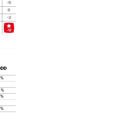
-5
0
-2
-12
DDD
 %
 %
 %
 %