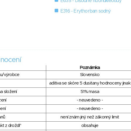
E635 - Disodné ribonukleotidy
E316 - Erythorban sodný
nocení
Poznámka
du/výrobce
Slovensko
aditiva se skóre 5 dusitany hodnoceny jinak
a složení
51% masa
zení
- neuvedeno -
ení
- neuvedeno -
anů
není znám jiný než zákonný limit
kt z droždí"
obsahuje