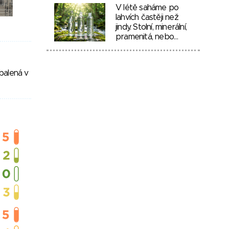
V létě saháme po
lahvích častěji než
jindy. Stolní, minerální,
pramenitá, nebo…
balená v