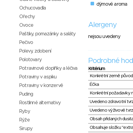
dýmové aroma
Ochucovadla
Ořechy
Alergeny
Ovoce
Paštiky, pomazánky a saláty
nejsou uvedeny
Pečivo
Polevy, zdobení
Polotovary
Podrobné hod
Potravinové doplňky a léčiva
Kritérium
Konkrétní země půvo
Potraviny v aspiku
Éčka
Potraviny v konzervě
Konkrétní požadavky n
Puding
Uvedeno zdravotní tvr
Rostlinné alternativy
Uvedeno výživové tvrz
Ryby
Obsah přidaných dusit
Rýže
Obsahuje složku "extra
Sirupy