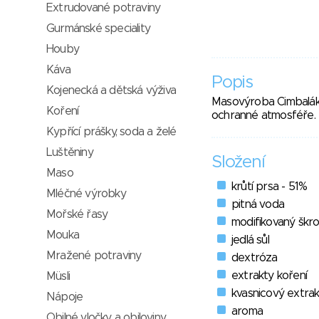
Extrudované potraviny
Gurmánské speciality
Houby
Káva
Popis
Kojenecká a dětská výživa
Masovýroba Cimbalák-
Koření
ochranné atmosféře.
Kypřící prášky, soda a želé
Luštěniny
Složení
Maso
krůtí prsa - 51%
Mléčné výrobky
pitná voda
Mořské řasy
modifikovaný škr
Mouka
jedlá sůl
Mražené potraviny
dextróza
extrakty koření
Müsli
kvasnicový extrak
Nápoje
aroma
Obilné vločky a obiloviny