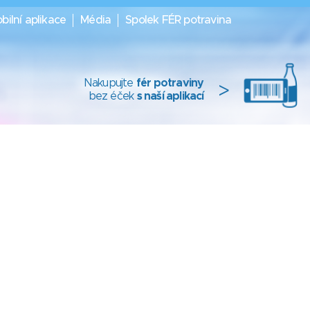
bilní aplikace
Média
Spolek FÉR potravina
Nakupujte
fér potraviny
>
bez éček
s naší aplikací