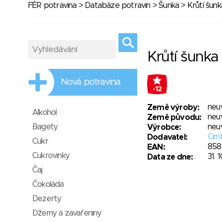
FÉR potravina
>
Databáze potravin
>
Šunka
> Krůtí šunk
Krůtí šunka
Nová potravina
-12
neu
Země výroby:
Alkohol
neu
Země původu:
Bagety
neu
Výrobce:
Cimb
Dodavatel:
Cukr
858
EAN:
Cukrovinky
31. 
Data ze dne:
Čaj
Čokoláda
Dezerty
Džemy a zavařeniny