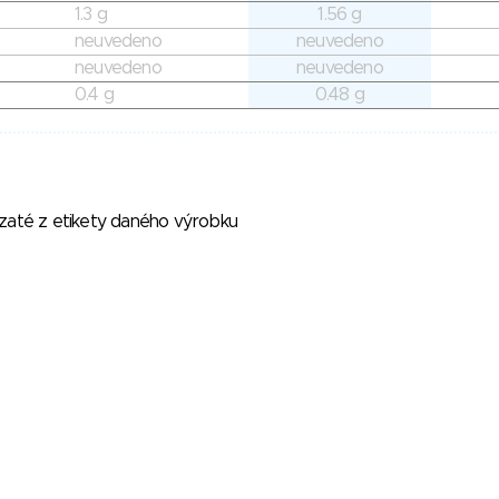
1.3 g
1.56 g
neuvedeno
neuvedeno
neuvedeno
neuvedeno
0.4 g
0.48 g
vzaté z etikety daného výrobku