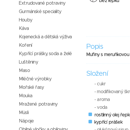
bez lepku
Extrudované potraviny
Gurmánské speciality
Houby
Káva
Kojenecká a dětská výživa
Koření
Popis
Kypřící prášky, soda a želé
Mufiny s meruňkovou 
Luštěniny
Maso
Složení
Mléčné výrobky
- cukr
Mořské řasy
- modifikovaný šk
Mouka
- aroma
Mražené potraviny
- voda
Müsli
rostlinný olej řep
Nápoje
kypřící prášek
Obilné vločky a obiloviny
- glukózový sirup