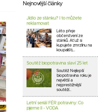
Nejnovější články
Jídlo ze stánku? I to můžete
reklamovat
Léto přeje
občerstvení ze
stánků. Ať už si
kupujete zmrzlinu na
koupališti,…
Soutěž biopotravina slaví 25 let
Soutěž Nejlepší
biopotravina roku je
největší a
nejprestižnější
soutěží…
Letní seriál FÉR potraviny: Co
pijeme II - VODA