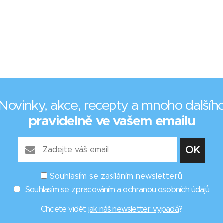
Novinky, akce, recepty a mnoho dalšíh
pravidelně ve vašem emailu
Souhlasím se zasíláním newsletterů
Souhlasím se zpracováním a ochranou osobních údajů
Chcete vidět
jak náš newsletter vypadá
?