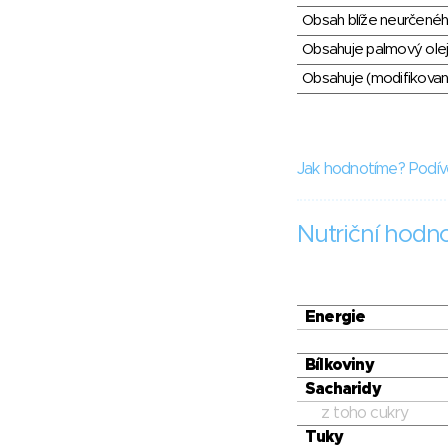
Obsah blíže neurčené
Obsahuje palmový olej
Obsahuje (modifikovaný
Jak hodnotíme? Podív
Nutriční hodn
Energie
Bílkoviny
Sacharidy
z toho cukry
Tuky