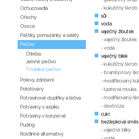
- kukuřičný škrob
Ochucovadla
sůl
Ořechy
voda
Ovoce
vaječný žloutek
Paštiky, pomazánky a saláty
- vaječný žloutek
Pečivo
- voda
Chleba
vaječný bílek
Jemné pečivo
- kukuřičný škrob
Trvanlivé pečivo
- bramborový šk
Polevy, zdobení
- modifikovaný ku
Polotovary
- lupinová mouka
- modifikovaný š
Potravinové doplňky a léčiva
- dextróza
Potraviny v aspiku
cukr
Potraviny v konzervě
bezlepková směs
Puding
- vaječné bílky
Rostlinné alternativy
- voda