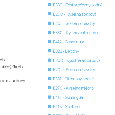
E339 - Fosforečnany sodné
E200 - Kyselina sorbová
E202 - Sorban draselný
E330 - Kyselina citronová
E412 - Guma guar
E322 - Lecitiny
rob
E300 - Kyselina askorbová
kuřičný škrob
E202 - Sorban draselný
E331 - Citronany sodné
krob maniokový
E270 - Kyselina mléčná
E412 - Guma guar
E415 - Xanthan