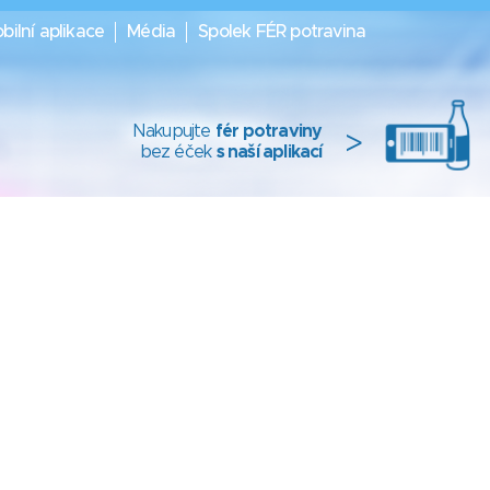
bilní aplikace
Média
Spolek FÉR potravina
Nakupujte
fér potraviny
>
bez éček
s naší aplikací