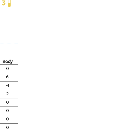
Body
0
6
-1
2
0
0
0
0