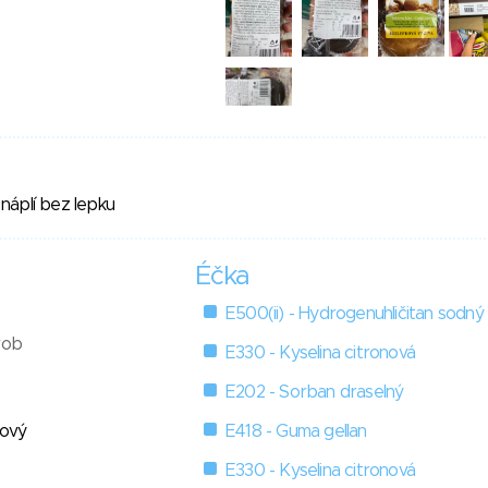
náplí bez lepku
Éčka
E500(ii) - Hydrogenuhličitan sodný
rob
E330 - Kyselina citronová
E202 - Sorban draselný
kový
E418 - Guma gellan
E330 - Kyselina citronová