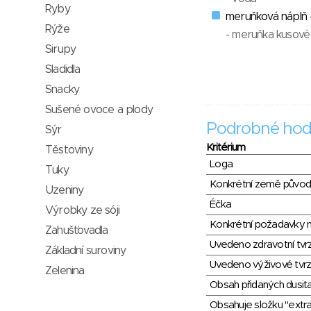
Ryby
meruňková náplň 
Rýže
- meruňka kusové
Sirupy
Sladidla
Snacky
Sušené ovoce a plody
Podrobné hod
Sýr
Kritérium
Těstoviny
Loga
Tuky
Konkrétní země půvo
Uzeniny
Éčka
Výrobky ze sóji
Konkrétní požadavky n
Zahušťovadla
Uvedeno zdravotní tvr
Základní suroviny
Uvedeno výživové tvrz
Zelenina
Obsah přidaných dusit
Obsahuje složku "extra