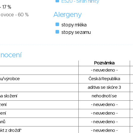
E520 - Síran hlinitý
- 17 %
Alergeny
 ovoce - 60 %
stopy mléka
stopy sezamu
nocení
Poznámka
- neuvedeno -
du/výrobce
Česká Republika
aditiva se skóre 3
a složení
nehodnotí se
zení
- neuvedeno -
ení
- neuvedeno -
anů
- neuvedeno -
kt z droždí"
- neuvedeno -