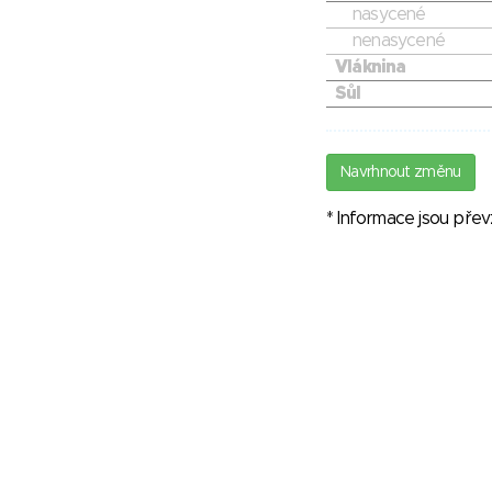
nasycené
nenasycené
Vláknina
Sůl
Navrhnout změnu
* Informace jsou pře