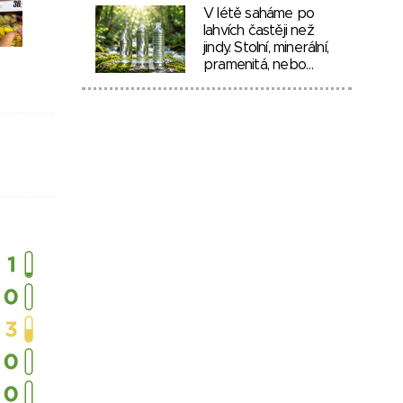
V létě saháme po
lahvích častěji než
jindy. Stolní, minerální,
pramenitá, nebo…