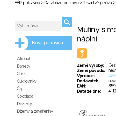
FÉR potravina
>
Databáze potravin
>
Trvanlivé pečivo
> 
Mufiny s m
náplní
Nová potravina
2
Alkohol
Čes
Země výroby:
Bagety
neu
Země původu:
Cukr
Jize
Výrobce:
neu
Dodavatel:
Cukrovinky
859
EAN:
Čaj
4. 1
Data ze dne:
Čokoláda
Dezerty
Džemy a zavařeniny