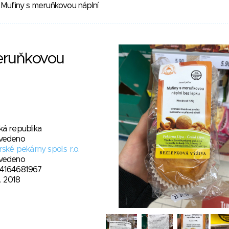
Mufiny s meruňkovou náplní
eruňkovou
ká republika
vedeno
rské pekárny spol.s r.o.
vedeno
4164681967
2. 2018