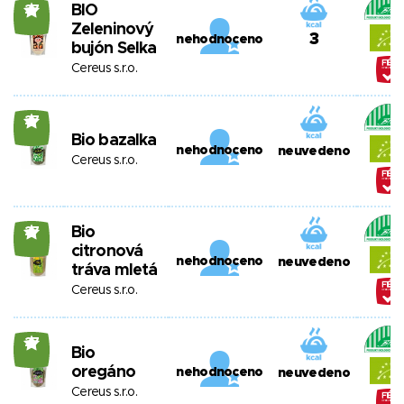
BIO
27
Zeleninový
3
nehodnoceno
bujón Selka
Cereus s.r.o.
27
Bio bazalka
nehodnoceno
neuvedeno
Cereus s.r.o.
Bio
27
citronová
nehodnoceno
neuvedeno
tráva mletá
Cereus s.r.o.
27
Bio
oregáno
nehodnoceno
neuvedeno
Cereus s.r.o.