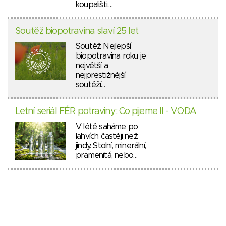
koupališti,…
Soutěž biopotravina slaví 25 let
Soutěž Nejlepší
biopotravina roku je
největší a
nejprestižnější
soutěží…
Letní seriál FÉR potraviny: Co pijeme II - VODA
V létě saháme po
lahvích častěji než
jindy. Stolní, minerální,
pramenitá, nebo…