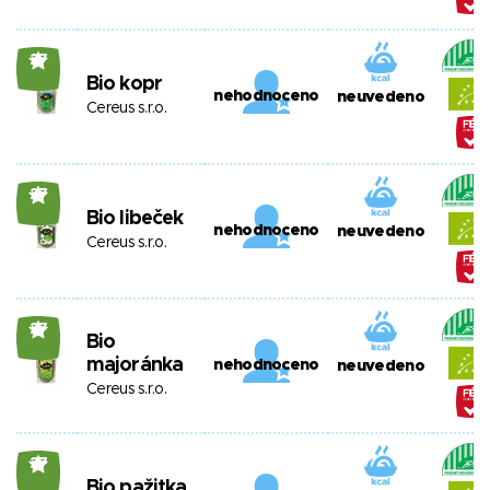
27
Bio kopr
nehodnoceno
neuvedeno
Cereus s.r.o.
27
Bio libeček
nehodnoceno
neuvedeno
Cereus s.r.o.
27
Bio
majoránka
nehodnoceno
neuvedeno
Cereus s.r.o.
27
Bio pažitka