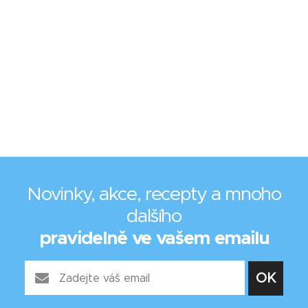
Novinky, akce, recepty a mnoho
dalšího
pravidelně ve vašem emailu