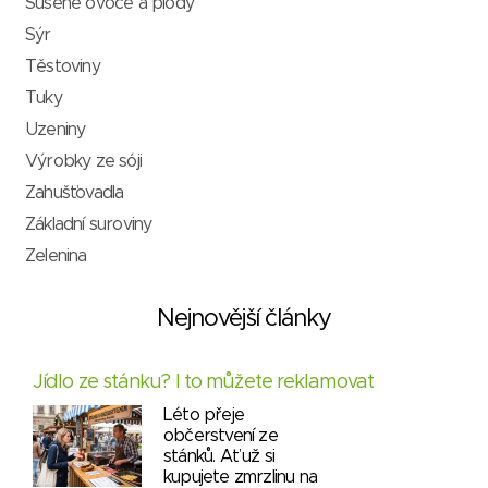
Sušené ovoce a plody
Sýr
Těstoviny
Tuky
Uzeniny
Výrobky ze sóji
Zahušťovadla
Základní suroviny
Zelenina
Nejnovější články
Jídlo ze stánku? I to můžete reklamovat
Léto přeje
občerstvení ze
stánků. Ať už si
kupujete zmrzlinu na