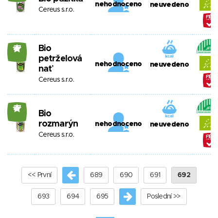
nehodnoceno
neuvedeno
Cereus s.r.o.
Bio
27
petrželová
nehodnoceno
neuvedeno
nať
Cereus s.r.o.
27
Bio
rozmarýn
nehodnoceno
neuvedeno
Cereus s.r.o.
<< První
689
690
691
692
693
694
695
Poslední >>