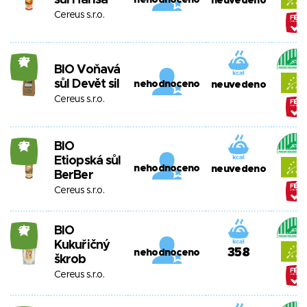
sůl Harisa
nehodnoceno
neuvedeno
Cereus s.r.o.
27
BIO Voňavá
sůl Devět sil
nehodnoceno
neuvedeno
Cereus s.r.o.
BIO
27
Etiopská sůl
nehodnoceno
neuvedeno
BerBer
Cereus s.r.o.
BIO
27
Kukuřičný
358
nehodnoceno
škrob
Cereus s.r.o.