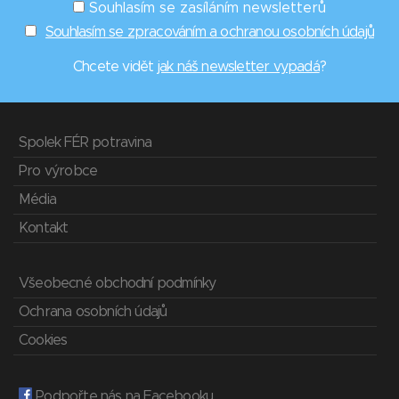
Souhlasím se zasíláním newsletterů
Souhlasím se zpracováním a ochranou osobních údajů
Chcete vidět
jak náš newsletter vypadá
?
Spolek FÉR potravina
Pro výrobce
Média
Kontakt
Všeobecné obchodní podmínky
Ochrana osobních údajů
Cookies
Podpořte nás na Facebooku