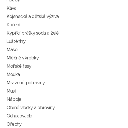
Houby
Káva
Kojenecká a dětská výživa
Koření
Kypřící prášky, soda a želé
Luštěniny
Maso
Mléčné výrobky
Mořské řasy
Mouka
Mražené potraviny
Müsli
Nápoje
Obilné vločky a obiloviny
Ochucovadla
Ořechy