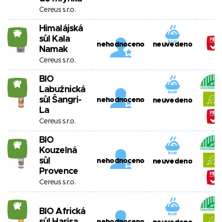
Cereus s.r.o.
Himalájská
26
sůl Kala
nehodnoceno
neuvedeno
Namak
Cereus s.r.o.
BIO
27
Labužnická
sůl Šangri-
nehodnoceno
neuvedeno
La
Cereus s.r.o.
BIO
27
Kouzelná
sůl
nehodnoceno
neuvedeno
Provence
Cereus s.r.o.
27
BIO Africká