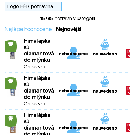
15785
potravin v kategorii
Nejlépe hodnocené
Nejnovější
Himalájská
26
sůl
diamantová
nehodnoceno
neuvedeno
do mlýnku
Cereus s.r.o.
Himalájská
26
sůl
diamantová
nehodnoceno
neuvedeno
do mlýnku
Cereus s.r.o.
Himalájská
26
sůl
diamantová
nehodnoceno
neuvedeno
do mlýnku