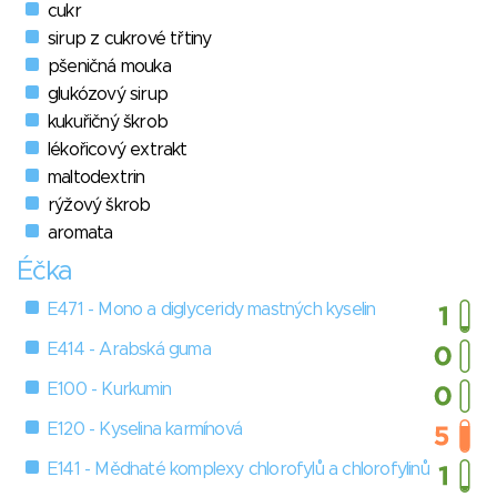
cukr
sirup z cukrové třtiny
pšeničná mouka
glukózový sirup
kukuřičný škrob
lékořicový extrakt
maltodextrin
rýžový škrob
aromata
Éčka
E471 - Mono a diglyceridy mastných kyselin
E414 - Arabská guma
E100 - Kurkumin
E120 - Kyselina karmínová
E141 - Měďnaté komplexy chlorofylů a chlorofylinů