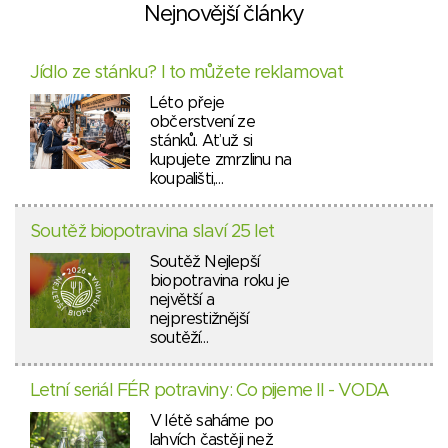
Nejnovější články
Jídlo ze stánku? I to můžete reklamovat
Léto přeje
občerstvení ze
stánků. Ať už si
kupujete zmrzlinu na
koupališti,…
Soutěž biopotravina slaví 25 let
Soutěž Nejlepší
biopotravina roku je
největší a
nejprestižnější
soutěží…
Letní seriál FÉR potraviny: Co pijeme II - VODA
V létě saháme po
lahvích častěji než