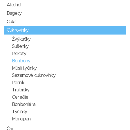
Alkohol
Bagety
Cukr
Cukrovinky
Žvýkačky
Sušenky
Piškoty
Bonbóny
Müsli tyčinky
Sezamové cukrovinky
Perník
Trubičky
Cereálie
Bonboniéra
Tyčinky
Marcipán
Čaj