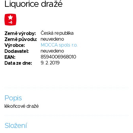
Liquorice dražé
-4
Česká republika
Země výroby:
neuvedeno
Země původu:
MOCCA spol.s r.o.
Výrobce:
neuvedeno
Dodavatel:
8594006968010
EAN:
9. 2. 2019
Data ze dne:
Popis
lékořicové dražé
Složení