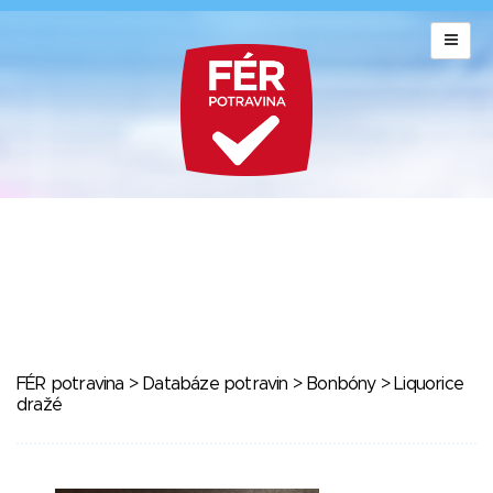
FÉR potravina
>
Databáze potravin
>
Bonbóny
> Liquorice
dražé