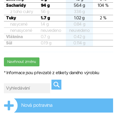
Sacharidy
94 g
56.4 g
104 %
z toho cukry
56 g
33.6 g
Tuky
1.7 g
1.02 g
2 %
nasycené
1.4 g
0.84 g
nenasycené
neuvedeno
neuvedeno
Vláknina
0.7 g
0.42 g
Sůl
0.19 g
0.114 g
Navrhnout změnu
* Informace jsou převzaté z etikety daného výrobku
Nová potravina