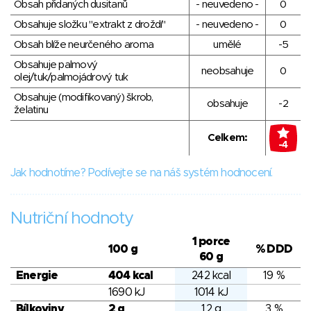
Obsah přidaných dusitanů
- neuvedeno -
0
Obsahuje složku "extrakt z droždí"
- neuvedeno -
0
Obsah blíže neurčeného aroma
umělé
-5
Obsahuje palmový
neobsahuje
0
olej/tuk/palmojádrový tuk
Obsahuje (modifikovaný) škrob,
obsahuje
-2
želatinu
Celkem:
-4
Jak hodnotíme? Podívejte se na náš systém hodnocení.
Nutriční hodnoty
1 porce
100 g
% DDD
60 g
Energie
404 kcal
242 kcal
19 %
1690 kJ
1014 kJ
Bílkoviny
2 g
1.2 g
3 %