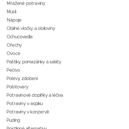
Mražené potraviny
Müsli
Nápoje
Obilné vločky a obiloviny
Ochucovadla
Ořechy
Ovoce
Paštiky, pomazánky a saláty
Pečivo
Polevy, zdobení
Polotovary
Potravinové doplňky a léčiva
Potraviny v aspiku
Potraviny v konzervě
Puding
Rostlinné alternativy